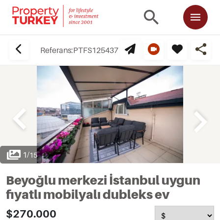
Referans:
PTFS125437
1
/
15
Beyoğlu merkezi İstanbul uygun
fiyatlı mobilyalı dubleks ev
$270.000