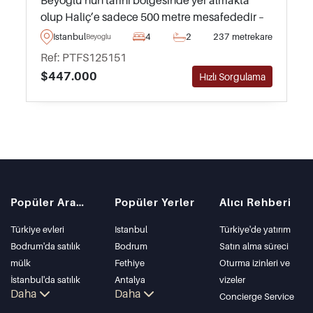
Beyoğlu’nun tarihi bölgesinde yer almakta
olup Haliç’e sadece 500 metre mesafededir –
yatırımcılar ve hemen kira geliri elde etmek
Istanbul
4
2
237 metrekare
Beyoglu
isteyenler için idealdir.
Ref: PTFS125151
$447.000
Hızlı Sorgulama
Popüler Aramalar
Popüler Yerler
Alıcı Rehberi
Türkiye evleri
Istanbul
Türkiye'de yatırım
Bodrum'da satılık
Bodrum
Satın alma süreci
mülk
Fethiye
Oturma izinleri ve
İstanbul'da satılık
Antalya
vizeler
Daha
Daha
daire
Kalkan
Concierge Service
İstanbul Villaları
Alanya