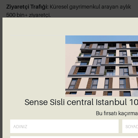
Ziyaretçi Trafiği:
Küresel gayrimenkul arayan aylık
500 bin+ ziyaretçi.
Trustpilot Puanı:
74 yorumdan 2.0/5 puan.
Web Sitesi:
aplaceinthesun.com
Arka Plan ve Uluslararası Erişim
Birleşik Krallık Kanal 4’te 2000 yılında başlayan bir
TV programından doğdu, çevrimiçi emlak portalı,
popüler dergi, canlı sergiler ve kıtasal rehberler
Sense Sisli central Istanbul 
ekledi. Ayda yaklaşık 500.000 ziyaretçi, İspanya,
Bu fırsatı kaçırm
Fransa, İtalya ve Türkiye dahil olmak üzere çok
sayıda ülkenin mülklerini arıyor.
İlanlar, Hizmetler ve Etkinlikler