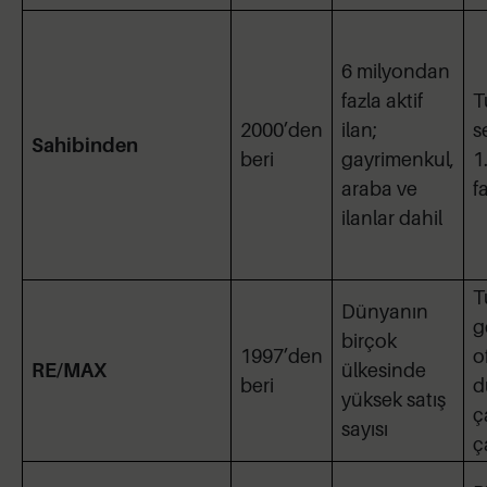
6 milyondan
fazla aktif
T
2000’den
ilan;
s
Sahibinden
beri
gayrimenkul,
1
araba ve
f
ilanlar dahil
T
Dünyanın
g
birçok
1997’den
o
RE/MAX
ülkesinde
beri
d
yüksek satış
ç
sayısı
ç