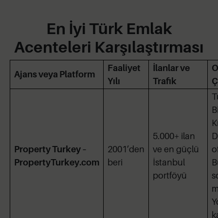
En İyi Türk Emlak
Acenteleri Karşılaştırması
Faaliyet
İlanlar ve
O
Ajans veya Platform
Yılı
Trafik
Ç
T
B
K
5.000+ ilan
D
Property Turkey –
2001’den
ve en güçlü
of
PropertyTurkey.com
beri
İstanbul
B
portföyü
s
m
Y
k