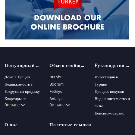
Популярный поиск
Обмен сообщениями
Pуководство покупателя
Дома в Турции
Istanbul
Инвестиции в
Недвижимость в
Bodrum
Турции
Бодруме на продажу
Fethiye
Процесс покупки
Квартиры на
Antalya
Вид на жительство и
больше
больше
продажу в Стамбуле
Kalkan
визы
Виллы в Стамбуле
Alanya
Консьерж-сервис
Виллы в Бодруме
Kas
О нас
Полезные ссылки
Квартиры на
Bursa
продажу в Анталии
Gocek