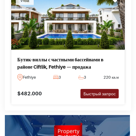
Villa
Бутик-виллы с частными бассейнами в
районе Ciftlik, Fethiye — продажа
Fethiye
3
3
220 кв.м
$482.000
Быстрый запрос