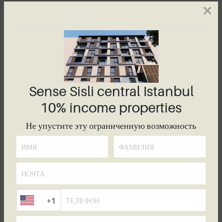
попадающие под законодательство о рынках
капитала, складские помещения и операторы зон
свободной торговли
. Если у вас есть сомнения,
заранее посоветуйтесь с вашим юристом и властями.
Во сколько обойдется
Sense Sisli central Istanbul
10% income properties
создание компании с
ограниченной
Не упустите эту ограниченную возможность
ответственностью?
Правила и стоимость организации бизнеса в Турции
отличаются от большинства других стран. Создать
общество с ограниченной ответственностью стоит
+1
около 5000TL, 25 % от которых необходимо
выплатить в течение 3 месяцев после создания