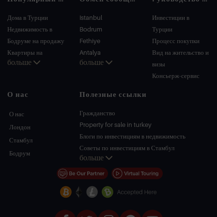
Дома в Турции
Istanbul
Инвестиции в
Недвижимость в
Bodrum
Турции
Бодруме на продажу
Fethiye
Процесс покупки
Квартиры на
Antalya
Вид на жительство и
больше
больше
продажу в Стамбуле
Kalkan
визы
Виллы в Стамбуле
Alanya
Консьерж-сервис
Виллы в Бодруме
Kas
О нас
Полезные ссылки
Квартиры на
Bursa
продажу в Анталии
Gocek
Гражданство
О нас
Дома в Анталии
Side
Property for sale in turkey
Лондон
Kemer
Блоги по инвестициям в недвижимость
Стамбул
Dalyan
Советы по инвестициям в Стамбул
Бодрум
больше
Izmir
Управление PT
Belek
Стамбул Инвестиции Недвижимость
Продать недвижимость (Русский)
Недвижимость со скидкой
Недвижимость на берегу моря