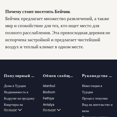
Почему стоит посетить Бейчик
Бейчик предлагает множество развлечений, а также
мир и спокойствие для тех, кто ищет место для
полного расслабления. Эта превосходная деревня не
испорчена застройкой и предлагает чистейший
воздух и теплый климат в одном месте.
Популярный поиск
Обмен сообщениями
Pуководство покупателя
Дома в Турции
Istanbul
Инвестиции в
Недвижимость в
Bodrum
Турции
Бодруме на продажу
Fethiye
Процесс покупки
Квартиры на
Antalya
Вид на жительство и
больше
больше
продажу в Стамбуле
Kalkan
визы
Виллы в Стамбуле
Alanya
Консьерж-сервис