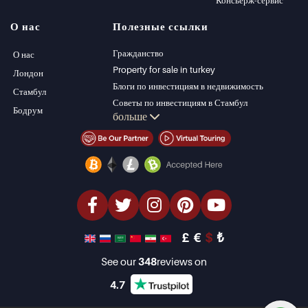
Виллы в Бодруме
Kas
О нас
Полезные ссылки
Квартиры на
Bursa
продажу в Анталии
Gocek
Гражданство
О нас
Дома в Анталии
Side
Property for sale in turkey
Лондон
Kemer
Блоги по инвестициям в недвижимость
Стамбул
Dalyan
Советы по инвестициям в Стамбул
Бодрум
больше
Izmir
Управление PT
Belek
Стамбул Инвестиции Недвижимость
Продать недвижимость (Русский)
Недвижимость со скидкой
Недвижимость на берегу моря
элитная недвижимость
Инвестиционная недвижимость
проектировать и строить
£
€
$
₺
See our
348
reviews on
4.7