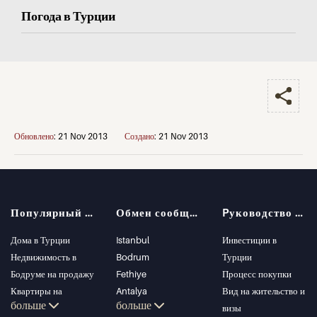
Погода в Турции
Обновлено
:
21 Nov 2013
Создано
:
21 Nov 2013
Популярный поиск
Обмен сообщениями
Pуководство покупателя
Дома в Турции
Istanbul
Инвестиции в
Недвижимость в
Bodrum
Турции
Бодруме на продажу
Fethiye
Процесс покупки
Квартиры на
Antalya
Вид на жительство и
больше
больше
продажу в Стамбуле
Kalkan
визы