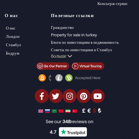
Виллы в Стамбуле
Alanya
Консьерж-сервис
Виллы в Бодруме
Kas
О нас
Полезные ссылки
Квартиры на
Bursa
продажу в Анталии
Gocek
Гражданство
О нас
Дома в Анталии
Side
Property for sale in turkey
Лондон
Kemer
Блоги по инвестициям в недвижимость
Стамбул
Dalyan
Советы по инвестициям в Стамбул
Бодрум
больше
Izmir
Управление PT
Belek
Стамбул Инвестиции Недвижимость
Продать недвижимость (Русский)
Недвижимость со скидкой
Недвижимость на берегу моря
элитная недвижимость
Инвестиционная недвижимость
проектировать и строить
£
€
$
₺
See our
348
reviews on
4.7