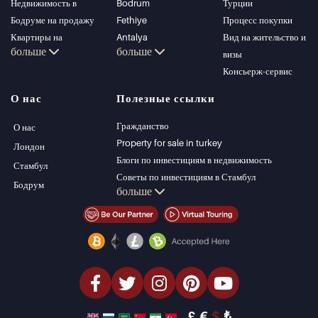
Недвижимость в
Bodrum
Турции
Бодруме на продажу
Fethiye
Процесс покупки
Квартиры на
Antalya
Вид на жительство и
больше
больше
продажу в Стамбуле
Kalkan
визы
Виллы в Стамбуле
Alanya
Консьерж-сервис
Виллы в Бодруме
Kas
О нас
Полезные ссылки
Квартиры на
Bursa
продажу в Анталии
Gocek
Гражданство
О нас
Дома в Анталии
Side
Property for sale in turkey
Лондон
Kemer
Блоги по инвестициям в недвижимость
Стамбул
Dalyan
Советы по инвестициям в Стамбул
Бодрум
больше
Izmir
Управление PT
Belek
Стамбул Инвестиции Недвижимость
Продать недвижимость (Русский)
Недвижимость со скидкой
Недвижимость на берегу моря
элитная недвижимость
Инвестиционная недвижимость
проектировать и строить
£
€
$
₺