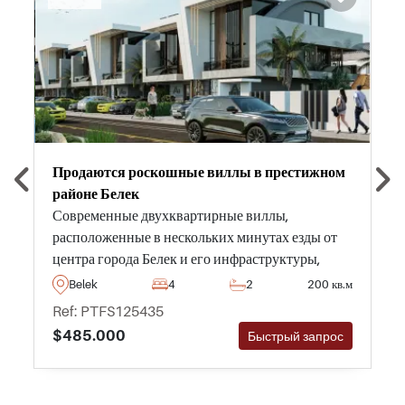
Продаются роскошные виллы в престижном
районе Белек
Современные двухквартирные виллы,
расположенные в нескольких минутах езды от
центра города Белек и его инфраструктуры,
имеют собственные частные бассейны и сады –
Belek
4
2
200 кв.м
настоятельно рекомендуем их к просмотру как
Ref: PTFS125435
один из лучших вариантов в регионе.
$485.000
Быстрый запрос