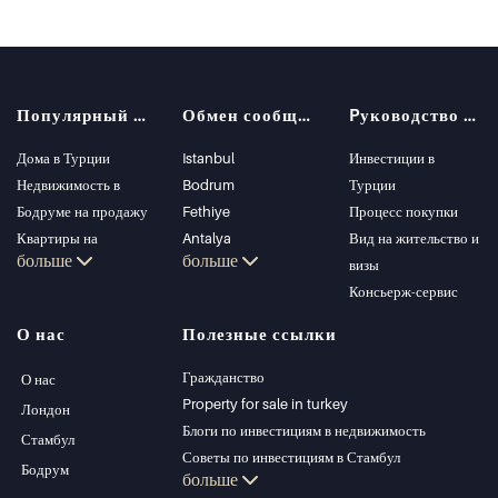
Популярный поиск
Обмен сообщениями
Pуководство покупателя
Дома в Турции
Istanbul
Инвестиции в
Недвижимость в
Bodrum
Турции
Бодруме на продажу
Fethiye
Процесс покупки
Квартиры на
Antalya
Вид на жительство и
больше
больше
продажу в Стамбуле
Kalkan
визы
Виллы в Стамбуле
Alanya
Консьерж-сервис
Виллы в Бодруме
Kas
О нас
Полезные ссылки
Квартиры на
Bursa
продажу в Анталии
Gocek
Гражданство
О нас
Дома в Анталии
Side
Property for sale in turkey
Лондон
Kemer
Блоги по инвестициям в недвижимость
Стамбул
Dalyan
Советы по инвестициям в Стамбул
Бодрум
больше
Izmir
Управление PT