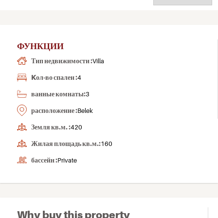
ФУНКЦИИ
Тип недвижимости :
Villa
Kол-во спален :
4
ванные комнаты:
3
расположение :
Belek
Земля кв.м. :
420
Жилая площадь кв.м.:
160
бассейн :
Private
Why buy this property