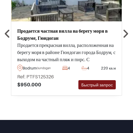
Продается частная вилла на берегу моря в
Бодруме, Гюндоган
Продается прекрасная вилла, расположенная на
берегу моря в районе Гюндоган города Бодрум, с
выходом на частный пляж и пирс. С
прилегающих балконов и террас открываются
Bodrum
4
4
220 кв.м
Gundogan
панорамные виды – настоятельно рекомендуем
Ref: PTFS125326
к просмотру.
$950.000
Быстрый запрос