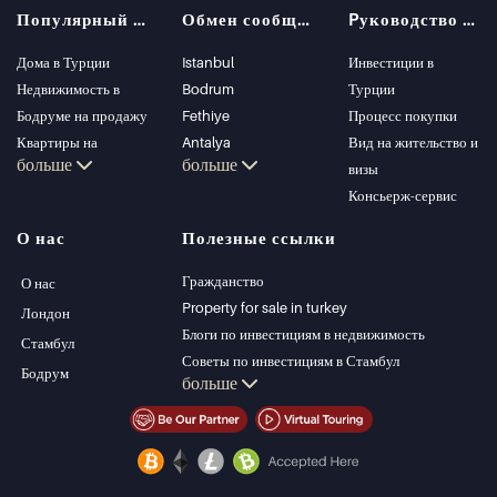
Популярный поиск
Обмен сообщениями
Pуководство покупателя
Дома в Турции
Istanbul
Инвестиции в
Недвижимость в
Bodrum
Турции
Бодруме на продажу
Fethiye
Процесс покупки
Квартиры на
Antalya
Вид на жительство и
больше
больше
продажу в Стамбуле
Kalkan
визы
Виллы в Стамбуле
Alanya
Консьерж-сервис
Виллы в Бодруме
Kas
О нас
Полезные ссылки
Квартиры на
Bursa
продажу в Анталии
Gocek
Гражданство
О нас
Дома в Анталии
Side
Property for sale in turkey
Лондон
Kemer
Блоги по инвестициям в недвижимость
Стамбул
Dalyan
Советы по инвестициям в Стамбул
Бодрум
больше
Izmir
Управление PT
Belek
Стамбул Инвестиции Недвижимость
Продать недвижимость (Русский)
Недвижимость со скидкой
Недвижимость на берегу моря