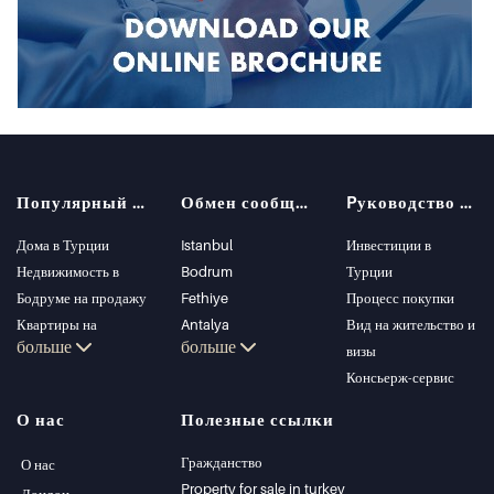
Популярный поиск
Обмен сообщениями
Pуководство покупателя
Дома в Турции
Istanbul
Инвестиции в
Недвижимость в
Bodrum
Турции
Бодруме на продажу
Fethiye
Процесс покупки
Квартиры на
Antalya
Вид на жительство и
больше
больше
продажу в Стамбуле
Kalkan
визы
Виллы в Стамбуле
Alanya
Консьерж-сервис
Виллы в Бодруме
Kas
О нас
Полезные ссылки
Квартиры на
Bursa
продажу в Анталии
Gocek
Гражданство
О нас
Дома в Анталии
Side
Property for sale in turkey