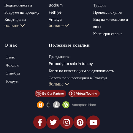
Недвижимость в
Bodrum
Турции
Бодруме на продажу
Fethiye
Процесс покупки
Квартиры на
Antalya
Вид на жительство и
больше
больше
продажу в Стамбуле
Kalkan
визы
Виллы в Стамбуле
Alanya
Консьерж-сервис
Виллы в Бодруме
Kas
О нас
Полезные ссылки
Квартиры на
Bursa
продажу в Анталии
Gocek
Гражданство
О нас
Дома в Анталии
Side
Property for sale in turkey
Лондон
Kemer
Блоги по инвестициям в недвижимость
Стамбул
Dalyan
Советы по инвестициям в Стамбул
Бодрум
больше
Izmir
Управление PT
Belek
Стамбул Инвестиции Недвижимость
Продать недвижимость (Русский)
Недвижимость со скидкой
Недвижимость на берегу моря
элитная недвижимость
Инвестиционная недвижимость