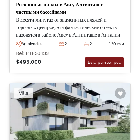
Роскошные виллы в Аксу Алтинташ с
частными бассейнами
В десяти минутах от знаменитых пляжей и
торговых центров, эти фантастические объекты
находятся в районе Аксу в Алтинташе в Анталии
для продажи и имеют доступ к ряду социальных
Antalya
2
2
120 кв.м
Aksu
объектов и мест для жителей.
Ref: PTFS6433
$495.000
Быстрый запрос
Villa