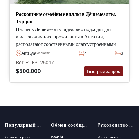
Роскошные семейные виллы в Дёшемеалты,
Турция
Виллы в Дёшемеалты идеально подходят для
круглогодичного проживания в Анталии,
располагают собственными благоустроенными
садами и бассейнами для отдыха, а также
Antalya
4
3
Dosemealti
находятся всего в нескольких минутах езды от всех
Ref: PTFS125017
удобств.
$500.000
Быстрый запрос
Популярный поиск
Обмен сообщениями
Pуководство покупателя
Дома в Турции
Istanbul
Инвестиции в