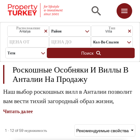
Расположение
Тип
Район
Antalya
Villa
Kол-Во Спален
Поиск
Теги
Роскошные Особняки И Виллы В
Анталии На Продажу
Наш выбор роскошных вилл в Анталии позволит
вам вести тихий загородный образ жизни,
недалеко от центра города, полного жизни и
Читать далее
развлечений круглый год, включая торговые
центры и парки. Виллы в Анталии, как правило,
Рекомендуемые свойства
1 - 12 of 59 недвижимость
расположены на окраинах города Анталия, в