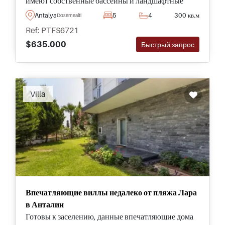
имеют собственные бассейны и ландшафтные
сады и могут быть использованы при подаче
Antalya
5
4
300 кв.м
Dosemealti
заявления на получение турецкого гражданства.
Ref: PTFS6721
$635.000
Быстрый запрос
Villa
Впечатляющие виллы недалеко от пляжа Лара
в Анталии
Готовы к заселению, данные впечатляющие дома