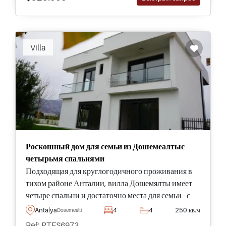
Villa
Роскошный дом для семьи из Дошемеалтыс
четырьмя спальнями
Подходящая для круглогодичного проживания в
тихом районе Анталии, вилла Дошемялты имеет
четыре спальни и достаточно места для семьи - с
собственным садом и большим бассейном.
Antalya
4
4
250 кв.м
Dosemealti
Ref: PTFS6973