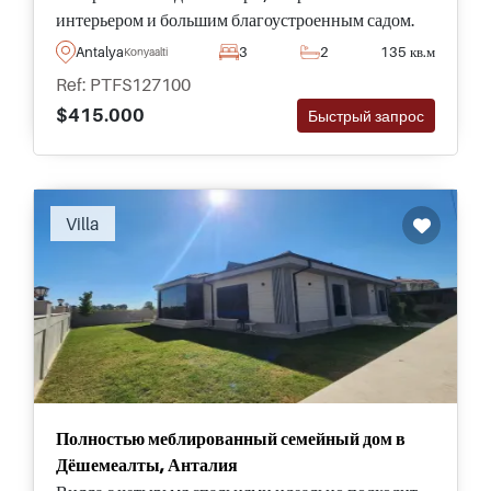
интерьером и большим благоустроенным садом.
Расположена в непосредственной близости от
Antalya
3
2
135 кв.м
Konyaalti
пляжа Коньяалты и местной инфраструктуры.
Ref: PTFS127100
$415.000
Быстрый запрос
Villa
Полностью меблированный семейный дом в
Дёшемеалты, Анталия