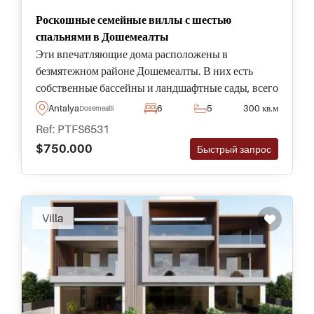
Роскошные семейные виллы с шестью
спальнями в Дошемеалты
Эти впечатляющие дома расположены в
безмятежном районе Дошемеалты. В них есть
собственные бассейны и ландшафтные сады, всего
в 20 минутах езды от оживленного центра города.
Antalya
6
5
300 кв.м
Dosemealti
Ref: PTFS6531
$750.000
Быстрый запрос
Villa