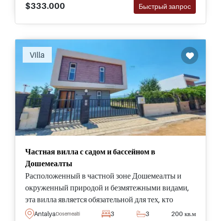
$333.000
Быстрый запрос
Villa
Частная вилла с садом и бассейном в
Дошемеалты
Расположенный в частной зоне Дошемеалты и
окруженный природой и безмятежными видами,
эта вилла является обязательной для тех, кто
переезжает с членами семьи в Анталию и имеет
Antalya
3
3
200 кв.м
Dosemealti