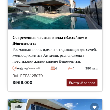
Современная частная вилла с бассейном в
Дёшемеалты
Роскошная вилла, идеально подходящая для семей,
желающих жить в Анталии, расположена в
престижном жилом районе Дёшемеалты,
располагает собственным частным бассейном и
Antalya
4
4
380 кв.м
Dosemealti
зеленым ландшафтным садом.
Ref: PTFS125070
$969.000
Быстрый запрос
Villa