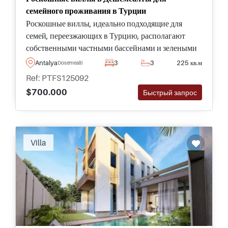
семейного проживания в Турции
Роскошные виллы, идеально подходящие для
семей, переезжающих в Турцию, располагают
собственными частными бассейнами и зелеными
ландшафтными садами, расположены в тихом и
Antalya
3
3
225 кв.м
Dosemealti
спокойном районе Дёшемеалты в Анталии.
Ref: PTFS125092
$700.000
Быстрый запрос
Villa