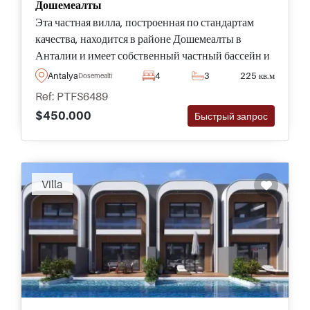
Дошемеалты
Эта частная вилла, построенная по стандартам
качества, находится в районе Дошемеалты в
Анталии и имеет собственный частный бассейн и
ландшафтный сад, – подходящий для тех, кто
Antalya
4
3
225 кв.м
Dosemealti
переезжает в Турцию с семьями.
Ref: PTFS6489
$450.000
Быстрый запрос
Villa