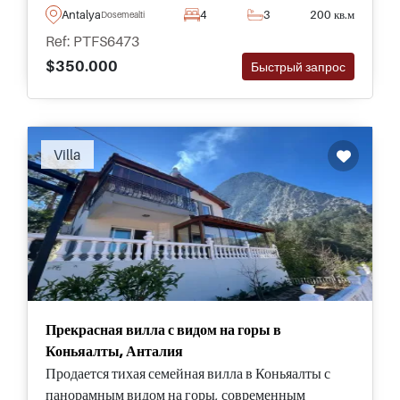
свежем воздухе, и находится всего в нескольких
Antalya
4
3
200 кв.м
Dosemealti
минутах ходьбы от школ, супермаркетов и
Ref: PTFS6473
магазинов.
$350.000
Быстрый запрос
Villa
Прекрасная вилла с видом на горы в
Коньяалты, Анталия
Продается тихая семейная вилла в Коньяалты с
панорамным видом на горы, современным