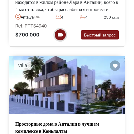
находятся в жилом районе Лара в Анталии, всего в
1 км от пляжа, чтобы расслабиться и провести
бесконечные летние дни с близкими на берегу
Antalya
4
4
250 кв.м
Lara
моря.
Ref: PTFS4940
$700.000
Быстрый запрос
Villa
Просторные дома в Анталии в лучшем
комплексе в Коньяалты