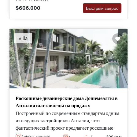
$606.000
Быстрый запрос
Villa
Роскошные дизайнерские дома Дошемеалты в
Анталии выставлены на продажу
Построенный по современным стандартам одним
из ведущих застройщиков Анталии, этот
фантастический проект предлагает роскошные
виллы в тихом районе Дошемалты, всего в
Antalya
4
4
300 кв.м
Dosemealti