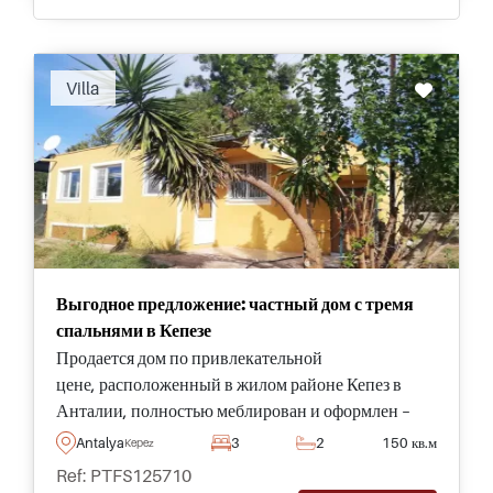
Villa
Выгодное предложение: частный дом с тремя
спальнями в Кепезе
Продается дом по привлекательной
цене, расположенный в жилом районе Кепез в
Анталии, полностью меблирован и оформлен –
готов к заселению семьей сразу после завершения
Antalya
3
2
150 кв.м
Kepez
сделки.
Ref: PTFS125710