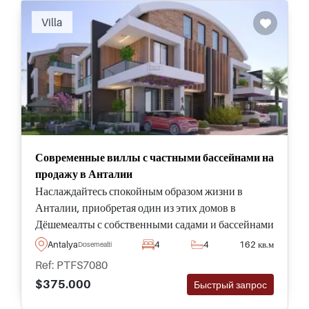
просторных поместьях с первоклассными
Villa
удобствами как для взрослых, так и для детей.
Современные виллы с частными бассейнами на
продажу в Анталии
Наслаждайтесь спокойным образом жизни в
Анталии, приобретая один из этих домов в
Дёшемеалты с собственными садами и бассейнами
- идеальное место для семейного проживания,
Antalya
4
4
162 кв.м
Dosemealti
подходит для получения гражданства.
Ref: PTFS7080
$375.000
Быстрый запрос