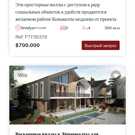
Эти просторные виллы с доступом к ряду
социальных объектов и удобств продаются в
желаемом районе Коньяалты недалеко от проекта
по реке Богачай и построены по стандартам
Antalya
5
4
300 кв.м
Konyaalti
роскоши сверху вниз.
Ref: PTFS5378
$700.000
Быстрый запрос
Villa
Роскошные виллы в Дёшемеалты для