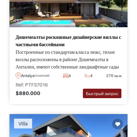
Дошемеалты роскошные дизайнерские виллы с
частными бассейнами
Построенные по стандартам класса люкс, тихие
виллы расположены в районе Дошемеалты в
Анталии, имеют собственные ландшафтные сады
и бассейны, где можно охладиться и провести
Antalya
4
4
270 кв.м
Dosemealti
время на свежем воздухе.
Ref: PTFS7016
$880.000
Быстрый запрос
Villa