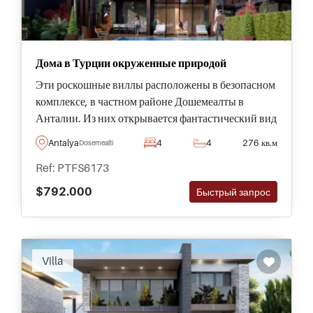
Дома в Турции окруженные природой
Эти роскошные виллы расположены в безопасном
комплексе, в частном районе Дошемеалты в
Анталии. Из них открывается фантастический вид
на природу из собственных садов с просторными
Antalya
4
4
276 кв.м
Dosemealti
бассейнами на открытом воздухе.
Ref: PTFS6173
$792.000
Быстрый запрос
Villa