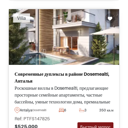
Villa
Современные дуплексы в районе Dosemealti,
Анталья
Роскошные виллы в Dosemealti, предлагающие
просторные семейные апартаменты, частные
бассейны, умные технологии дома, премиальные
отделки и бутик-образ жизни в одном из самых
Antalya
6
3
350 кв.м
Dosemealti
востребованных жилых районов Антальи.
Ref: PTFS147825
$525.000
Быстрый запрос