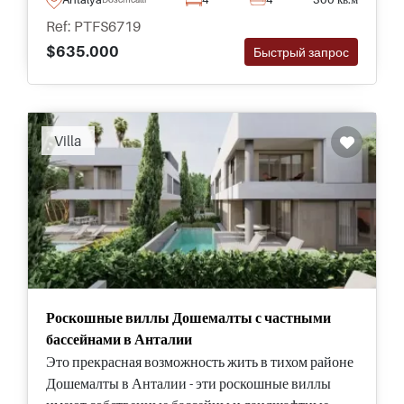
нескольких минутах от удобств и автомагистралей
Ref: PTFS6719
для передвижения по городу.
$635.000
Быстрый запрос
Villa
Роскошные виллы Дошемалты с частными
бассейнами в Анталии
Это прекрасная возможность жить в тихом районе
Дошемалты в Анталии - эти роскошные виллы