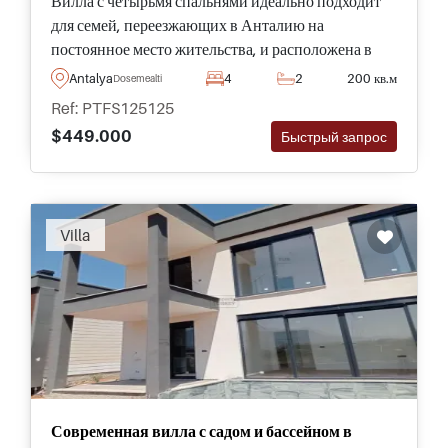
Вилла с четырьмя спальнями идеально подходит
для семей, переезжающих в Анталию на
постоянное место жительства, и расположена в
жилом районе Дёшемеалты. Она имеет
Antalya
4
2
200 кв.м
Dosemealti
собственный частный сад и место для
Ref: PTFS125125
строительства бассейна.
$449.000
Быстрый запрос
Villa
Современная вилла с садом и бассейном в