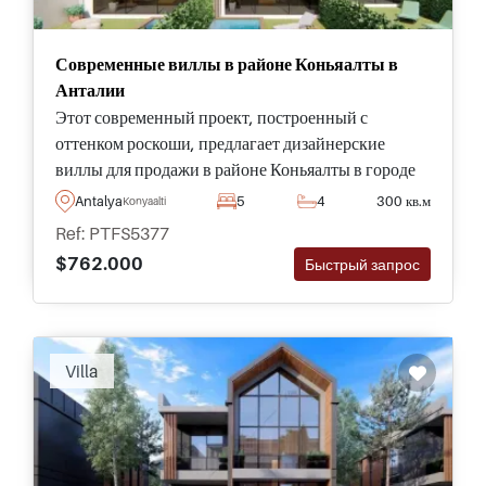
Современные виллы в районе Коньяалты в
Анталии
Этот современный проект, построенный с
оттенком роскоши, предлагает дизайнерские
виллы для продажи в районе Коньяалты в городе
Анталья, всего в пяти минутах езды от лучших
Antalya
5
4
300 кв.м
Konyaalti
пляжей и удобств, отмеченных голубым флагом.
Ref: PTFS5377
$762.000
Быстрый запрос
Villa