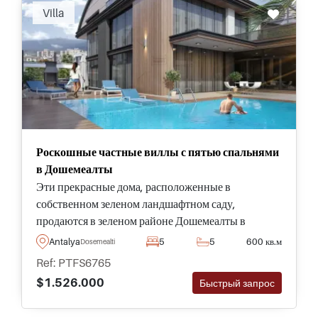
Villa
Роскошные частные виллы с пятью спальнями
в Дошемеалты
Эти прекрасные дома, расположенные в
собственном зеленом ландшафтном саду,
продаются в зеленом районе Дошемеалты в
Анталии, всего в 20 минутах езды от оживленного
Antalya
5
5
600 кв.м
Dosemealti
центра города.
Ref: PTFS6765
$1.526.000
Быстрый запрос