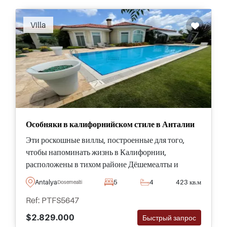
Villa
Особняки в калифорнийском стиле в Анталии
Эти роскошные виллы, построенные для того,
чтобы напоминать жизнь в Калифорнии,
расположены в тихом районе Дёшемеалты и
настоятельно рекомендуются для просмотра - вы
Antalya
5
4
423 кв.м
Dosemealti
будете изо всех сил пытаться найти лучший
Ref: PTFS5647
семейный дом, чем этот в Анталии.
$2.829.000
Быстрый запрос