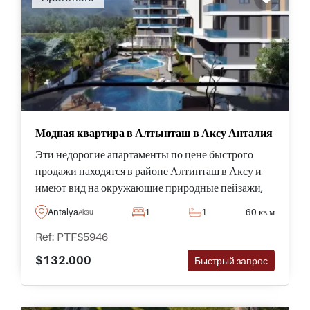
Модная квартира в Алтынташ в Аксу Анталия
Эти недорогие апартаменты по цене быстрого
продажи находятся в районе Алтинташ в Аксу и
имеют вид на окружающие природные пейзажи,
являющиеся частью топ-комплекса с
Antalya
1
1
60 кв.м
Aksu
комплексными удобствами.
Ref: PTFS5946
$132.000
Быстрый запрос