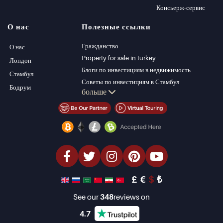
Виллы в Стамбуле
Alanya
Консьерж-сервис
Виллы в Бодруме
Kas
О нас
Полезные ссылки
Квартиры на
Bursa
продажу в Анталии
Gocek
Гражданство
О нас
Дома в Анталии
Side
Property for sale in turkey
Лондон
Kemer
Блоги по инвестициям в недвижимость
Стамбул
Dalyan
Советы по инвестициям в Стамбул
Бодрум
больше
Izmir
Управление PT
Belek
Стамбул Инвестиции Недвижимость
Продать недвижимость (Русский)
Недвижимость со скидкой
Недвижимость на берегу моря
элитная недвижимость
Инвестиционная недвижимость
проектировать и строить
£
€
$
₺
See our
348
reviews on
4.7