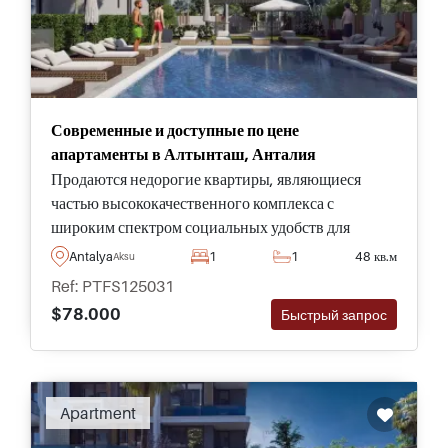
Современные и доступные по цене
апартаменты в Алтынташ, Анталия
Продаются недорогие квартиры, являющиеся
частью высококачественного комплекса с
широким спектром социальных удобств для
жителей, в развивающемся районе Алтынташ в
Antalya
1
1
48 кв.м
Aksu
Аксу, Анталия.
Ref: PTFS125031
$78.000
Быстрый запрос
Apartment