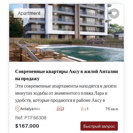
Apartment
Современные квартиры Аксу в жилой Анталии
на продажу
Эти современные апартаменты находятся в десяти
минутах ходьбы от знаменитого пляжа Лара и
удобств, которые продаются в районе Аксу в
Алтинташе в Анталии и подходят для
Antalya
2
1
75 кв.м
Aksu
круглогодичного проживания в Турции.
Ref: PTFS6308
$167.000
Быстрый запрос