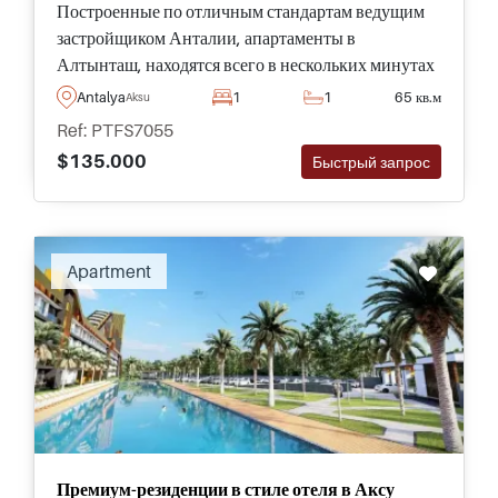
Построенные по отличным стандартам ведущим
застройщиком Анталии, апартаменты в
Алтынташ, находятся всего в нескольких минутах
ходьбы от всего необходимого в повседневной
Antalya
1
1
65 кв.м
Aksu
жизни, являются частью прекрасного комплекса с
Ref: PTFS7055
бассейном и садами.
$135.000
Быстрый запрос
Apartment
Премиум-резиденции в стиле отеля в Аксу