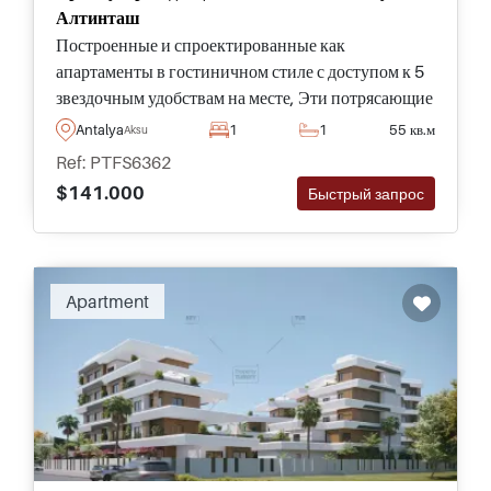
Алтинташ
Построенные и спроектированные как
апартаменты в гостиничном стиле с доступом к 5
звездочным удобствам на месте, Эти потрясающие
свойства находятся в районе Аксу в Алтинташе и
Antalya
1
1
55 кв.м
Aksu
всего в семи минутах от знаменитых пляжей
Ref: PTFS6362
Лары.
$141.000
Быстрый запрос
Apartment