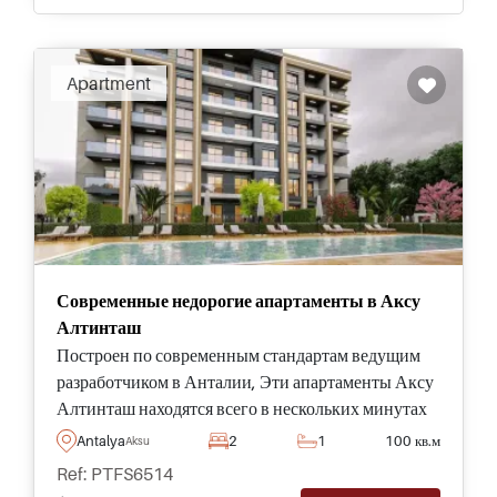
Apartment
Современные недорогие апартаменты в Аксу
Алтинташ
Построен по современным стандартам ведущим
разработчиком в Анталии, Эти апартаменты Аксу
Алтинташ находятся всего в нескольких минутах
от предметов первой необходимости и являются
Antalya
2
1
100 кв.м
Aksu
частью высококачественного комплекса с садом и
Ref: PTFS6514
бассейном.