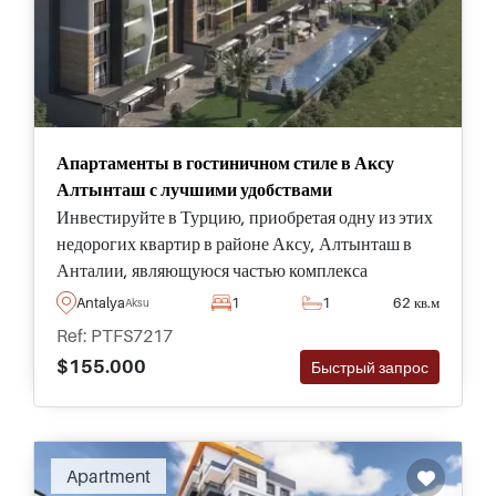
Апартаменты в гостиничном стиле в Аксу
Алтынташ с лучшими удобствами
Инвестируйте в Турцию, приобретая одну из этих
недорогих квартир в районе Аксу, Алтынташ в
Анталии, являющуюся частью комплекса
гостиничного уровня, оснащенного рядом удобств
Antalya
1
1
62 кв.м
Aksu
и социальных зон.
Ref: PTFS7217
$155.000
Быстрый запрос
Apartment