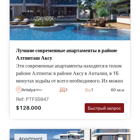
Лучшие современные апартаменты в районе
Алтинташ Аксу
Эти современные апартаменты находятся в тихом
районе Алтинтас в районе Аксу в Анталии, в 15
минутах ходьбы от всего необходимого. Их можно
приобрести в различных типах и размерах.
Antalya
1
1
60 кв.м
Aksu
Ref: PTFS5947
$128.000
Быстрый запрос
Apartment