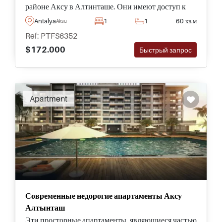
районе Аксу в Алтинташе. Они имеют доступ к
лучшим социальным объектам, включая общий
Antalya
1
1
60 кв.м
Aksu
бассейн и зеленые ландшафтные сады.
Ref: PTFS6352
$172.000
Быстрый запрос
Apartment
Современные недорогие апартаменты Аксу
Алтынташ
Эти просторные апартаменты, являющиеся частью