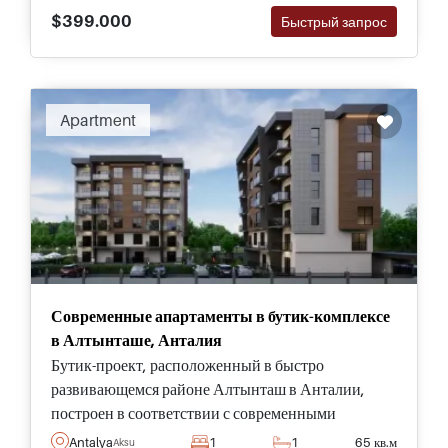
$399.000
Быстрый запрос
Apartment
Современные апартаменты в бутик-комплексе
в Алтынташе, Анталия
Бутик-проект, расположенный в быстро
развивающемся районе Алтынташ в Анталии,
построен в соответствии с современными
стандартами и предлагает покупателям на выбор
Antalya
1
1
65 кв.м
Aksu