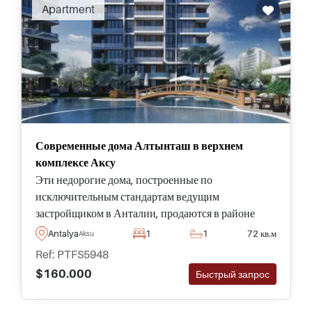
Apartment
Современные дома Алтынташ в верхнем
комплексе Аксу
Эти недорогие дома, построенные по
исключительным стандартам ведущим
застройщиком в Анталии, продаются в районе
Алтинташ в Аксу и являются частью комплекса с
Antalya
1
1
72 кв.м
Aksu
социальными удобствами и пространствами для
Ref: PTFS5948
ежедневного использования.
$160.000
Быстрый запрос