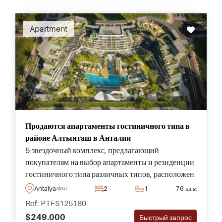
Apartment
Продаются апартаменты гостиничного типа в
районе Алтынташ в Анталии
5-звездочный комплекс, предлагающий
покупателям на выбор апартаменты и резиденции
гостиничного типа различных типов, расположен
в жилом районе Алтынташ в Анталии, всего в
Antalya
2
1
76 кв.м
Aksu
нескольких минутах от объектов инфраструктуры.
Ref: PTFS125180
$249.000
Быстрый запрос