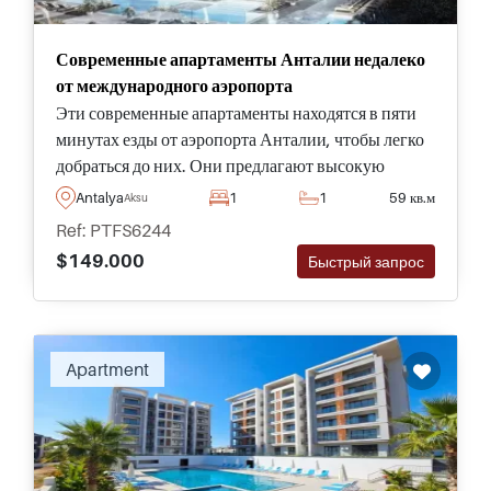
Современные апартаменты Анталии недалеко
от международного аэропорта
Эти современные апартаменты находятся в пяти
минутах езды от аэропорта Анталии, чтобы легко
добраться до них. Они предлагают высокую
инвестиционную ценность для покупателей, что
Antalya
1
1
59 кв.м
Aksu
является частью бутик-проекта с доступными
Ref: PTFS6244
социальными удобствами.
$149.000
Быстрый запрос
Apartment