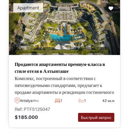
Apartment
Продаются апартаменты премиум-класса в
стиле отеля в Алтынташе
Комплекс, построенный в соответствии с
пятизвездочными стандартами, предлагает к
продаже апартаменты и резиденции гостиничного
типа в районе Алтынташ в Анталии, всего в
Antalya
1
1
42 кв.м
Aksu
десяти минутах езды от пляжа.
Ref: PTFS125047
$185.000
Быстрый запрос