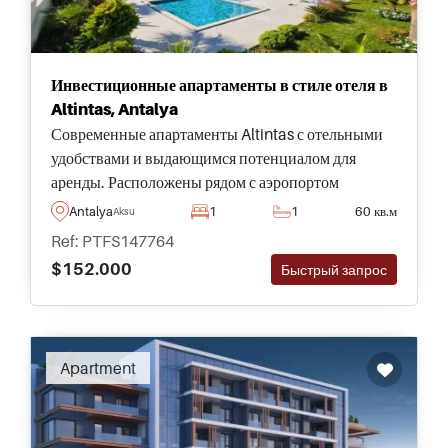
Инвестиционные апартаменты в стиле отеля в
Altintas, Antalya
Современные апартаменты Altintas с отельными
удобствами и выдающимся потенциалом для
аренды. Расположены рядом с аэропортом
Анталии, пляжем Лара и всеми необходимыми
Antalya
1
1
60 кв.м
Aksu
удобствами для инвесторов, ищущих стабильный
Ref: PTFS147764
доход от аренды.
$152.000
Быстрый запрос
Apartment