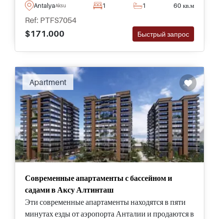
увидеть - подходят для покупателей, желающих
Antalya
1
1
60 кв.м
Aksu
переехать в Турцию или инвестировать средства
Ref: PTFS7054
для получения дохода от сдачи в аренду.
$171.000
Быстрый запрос
Apartment
Современные апартаменты с бассейном и
садами в Аксу Алтинташ
Эти современные апартаменты находятся в пяти
минутах езды от аэропорта Анталии и продаются в