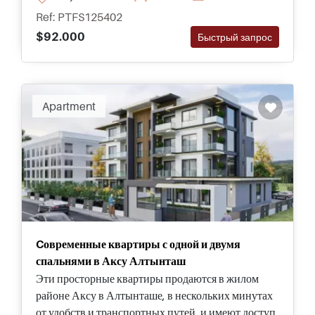
апартаменты различных типов и размеров. Это
Ref: PTFS125402
возможность, которую нельзя упустить.
$92.000
Быстрый запрос
Apartment
Cовременные квартиры с одной и двумя
спальнями в Аксу Алтынташ
Эти просторные квартиры продаются в жилом
районе Аксу в Алтынташе, в нескольких минутах
от удобств и транспортных путей, и имеют доступ