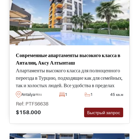
Современные апартаменты высокого класса в
Анталии, Аксу Алтынташ
Апартаменты высокого класса для полноценного
переезда в Турцию, подходящие как для семейных,
так и холостых людей. Все удобства в пределах
территории и в внутри квартиры обеспечат вам
Antalya
1
1
45 кв.м
Aksu
максимально комфортную жизнь заграницей.
Ref: PTFS6638
$158.000
Быстрый запрос