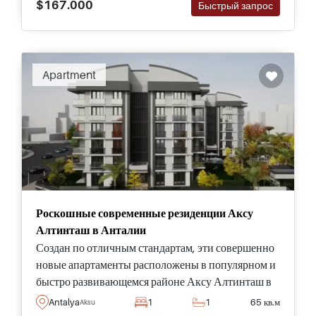
$167.000
Быстрый запрос
Apartment
Роскошные современные резиденции Аксу
Алтинташ в Анталии
Создан по отличным стандартам, эти совершенно
новые апартаменты расположены в популярном и
быстро развивающемся районе Аксу Алтинташ в
Анталии, всего в нескольких минутах от
Antalya
1
1
65 кв.м
Aksu
аэропорта и пляжа Лара.