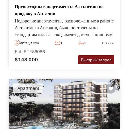
Превосходные апартаменты Алтынташ на
продажу в Анталии
Недорогие апартаменты, расположенные в районе
Алтынташ в Анталии, были построены по
стандартам класса люкс, имеют доступ к полному
спектру удобств и социальных объектов, включая
Antalya
1
1
68 кв.м
Aksu
большой бассейн и сады.
Ref: PTFS6966
$148.000
Быстрый запрос
Apartment