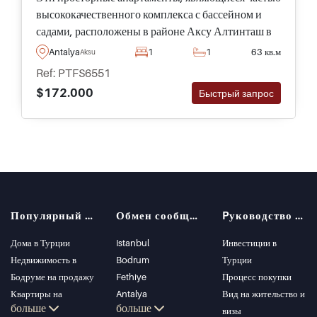
высококачественного комплекса с бассейном и
садами, расположены в районе Аксу Алтинташ в
Анталии, всего в нескольких минутах от
Antalya
1
1
63 кв.м
Aksu
международного аэропорта.
Ref: PTFS6551
$172.000
Быстрый запрос
Популярный поиск
Обмен сообщениями
Pуководство покупателя
Дома в Турции
Istanbul
Инвестиции в
Недвижимость в
Bodrum
Турции
Бодруме на продажу
Fethiye
Процесс покупки
Квартиры на
Antalya
Вид на жительство и
больше
больше
продажу в Стамбуле
Kalkan
визы