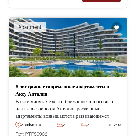
Apartment
5-звездочные современные апартаменты в
Аксу-Анталии
В пяти минутах езды от ближайшего торгового
центра и аэропорта Анталии, роскошные
апартаменты возвышаются в развивающемся
районе Аксу, являются частью 5-звездочного
Antalya
2
2
109 кв.м
Aksu
проекта с превосходными удобствами.
Ref: PTFS6962