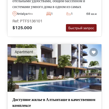
отельными удобствами, общим бассейном и
системами умного дома в одном из самых
быстрорастущих инвестиционных районов
Antalya
1
1
68 кв.м
Aksu
Анталии, рядом с аэропортом и пляжами Лара.
Ref: PTFS136101
$125.000
Быстрый запрос
Apartment
Доступное жилье в Алтынташе в качественном
комплексе