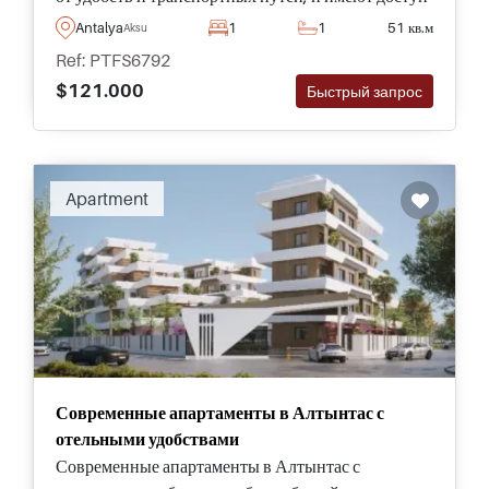
к ландшафтным садам и бассейну.
Antalya
1
1
51 кв.м
Aksu
Ref: PTFS6792
$121.000
Быстрый запрос
Apartment
Современные апартаменты в Алтынтас с
отельными удобствами
Современные апартаменты в Алтынтас с