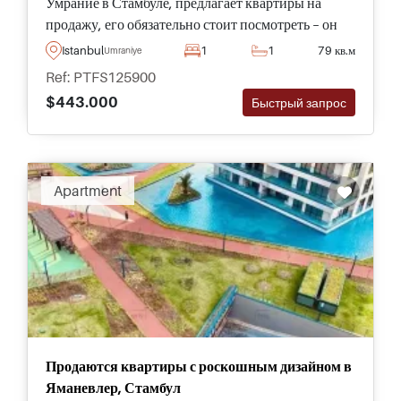
Умрание в Стамбуле, предлагает квартиры на
продажу, его обязательно стоит посмотреть – он
находится всего в нескольких минутах от нового
Istanbul
1
1
79 кв.м
Umraniye
Международного финансового центра.
Ref: PTFS125900
Документы на право собственности готовы и
$443.000
Быстрый запрос
подходят для получения турецкого гражданства.
Apartment
Продаются квартиры с роскошным дизайном в
Яманевлер, Стамбул