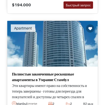
$194.000
Быстрый запрос
Apartment
Полностью законченные роскошные
апартаменты в Умрание Стамбул
Эти квартиры имеют право на собственность и
теперь завершены - готовы для переезда для
покупателей и доступны до четырех спален в
жилом и быстро развивающемся районе Умрание
Istanbul
2
2
92 кв.м
Umraniye