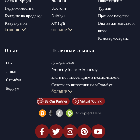
Дома в Турции
Istanbul
Инвестиции в
Недвижимость в
Bodrum
Турции
Бодруме на продажу
Fethiye
Процесс покупки
Квартиры на
Antalya
Вид на жительство и
больше
больше
продажу в Стамбуле
Kalkan
визы
Виллы в Стамбуле
Alanya
Консьерж-сервис
Виллы в Бодруме
Kas
О нас
Полезные ссылки
Квартиры на
Bursa
продажу в Анталии
Gocek
Гражданство
О нас
Дома в Анталии
Side
Property for sale in turkey
Лондон
Kemer
Блоги по инвестициям в недвижимость
Стамбул
Dalyan
Советы по инвестициям в Стамбул
Бодрум
больше
Izmir
Управление PT
Belek
Стамбул Инвестиции Недвижимость
Продать недвижимость (Русский)
Недвижимость со скидкой
Недвижимость на берегу моря
элитная недвижимость
Инвестиционная недвижимость