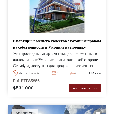
Квартиры высшего качества с готовым правом
на собственность в Умрание на продажу
Эти просторные апартаменты, расположенные в
жилом районе Умрание на анатолийской стороне
Стамбула, доступны для продажи в различных
типах и размерах на выбор покупателей -
Istanbul
3
2
134 кв.м
Umraniye
свяжитесь для деталей.
Ref: PTFS5856
$531.000
Быстрый запрос
Apartment