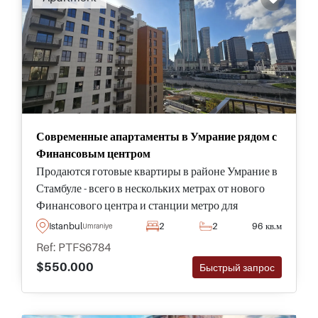
Современные апартаменты в Умрание рядом с
Финансовым центром
Продаются готовые квартиры в районе Умрание в
Стамбуле - всего в нескольких метрах от нового
Финансового центра и станции метро для
ежедневных поездок и передвижений.
Istanbul
2
2
96 кв.м
Umraniye
Ref: PTFS6784
$550.000
Быстрый запрос