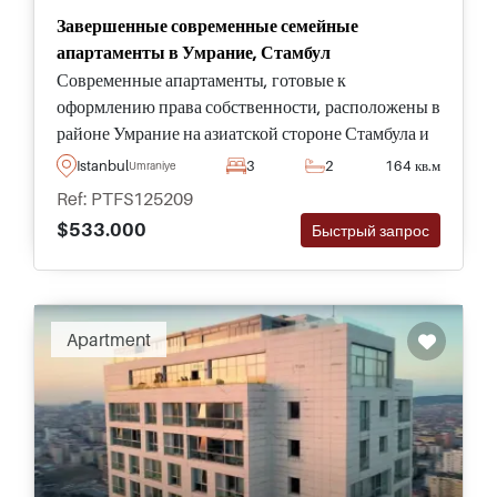
Завершенные современные семейные
апартаменты в Умрание, Стамбул
Современные апартаменты, готовые к
оформлению права собственности, расположены в
районе Умрание на азиатской стороне Стамбула и
являются частью превосходного комплекса,
Istanbul
3
2
164 кв.м
Umraniye
оснащенного полным спектром социальных
Ref: PTFS125209
удобств и инфраструктуры.
$533.000
Быстрый запрос
Apartment