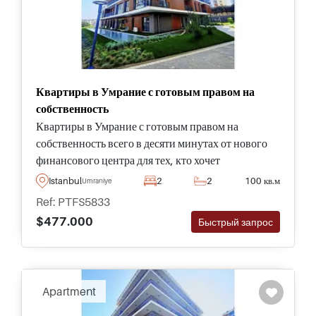
Квартиры в Умрание с готовым правом на
собственность
Квартиры в Умрание с готовым правом на
собственность всего в десяти минутах от нового
финансового центра для тех, кто хочет
инвестироваться в Турции и желает подать на
Istanbul
2
2
100 кв.м
Umraniye
Турецкое гражданство при покупке
Ref: PTFS5833
недвижимости.
$477.000
Быстрый запрос
Apartment