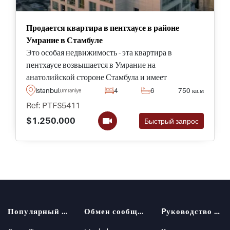
Продается квартира в пентхаусе в районе
Умрание в Стамбуле
Это особая недвижимость - эта квартира в
пентхаусе возвышается в Умрание на
анатолийской стороне Стамбула и имеет
прекрасный вид на город и море. Роскошные
Istanbul
4
6
750 кв.м
Umraniye
функции включают домашний тренажерный зал,
Ref: PTFS5411
кинозал и зимний сад.
$1.250.000
Быстрый запрос
Популярный поиск
Обмен сообщениями
Pуководство покупателя