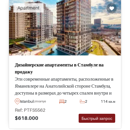
Apartment
Дизайнерские апартаменты в Стамбуле на
продажу
Эти современные апартаменты, расположенные в
Яманевлере на Анатолийской стороне Стамбула,
доступны в размерах до четырех спален внутри и
подходят для покупателей, которые хотят
Istanbul
2
2
114 кв.м
Umraniye
получить турецкое гражданство за инвестиции.
Ref: PTFS5562
$618.000
Быстрый запрос