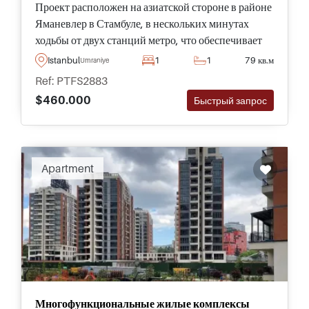
Проект расположен на азиатской стороне в районе
Яманевлер в Стамбуле, в нескольких минутах
ходьбы от двух станций метро, что обеспечивает
легкий доступ к центру города , и предлагает на
Istanbul
1
1
79 кв.м
Umraniye
продажу квартиры от одной до пяти спален для
Ref: PTFS2883
любого бюджета и размера семьи.
$460.000
Быстрый запрос
Apartment
Многофункциональные жилые комплексы