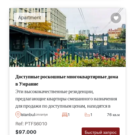
Apartment
Доступные роскошные многоквартирные дома
в Умрание
Эти высококачественные резиденции,
предлагающие квартиры смешанного назначения
для продажи по доступным ценам, находятся в
Умрание на Анатолийской стороне Стамбула и
Istanbul
1
1
76 кв.м
Umraniye
всего в нескольких минутах от нового
Ref: PTFS6010
Международного финансового центра.
$97.000
Быстрый запрос