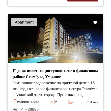
Apartment
Недвижимость по доступной цене в финансовом
районе Стамбула, Умрание
Заманчивое предложение по приятной цене в 15
мин езды от нового финансового центра Стамбула
в Азиатской части города. Приятная цена,
Азиатская сторона и развивающийся район.
Istanbul
2
1
110 кв.м
Umraniye
Ref: PTFS6685