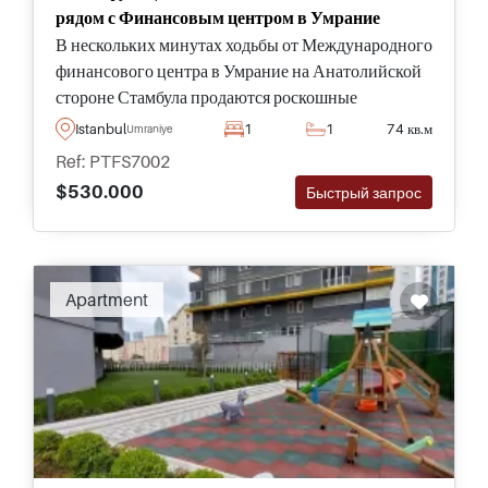
рядом с Финансовым центром в Умрание
В нескольких минутах ходьбы от Международного
финансового центра в Умрание на Анатолийской
стороне Стамбула продаются роскошные
резиденции, являющиеся частью превосходного
Istanbul
1
1
74 кв.м
Umraniye
комплекса с широким спектром удобств.
Ref: PTFS7002
$530.000
Быстрый запрос
Apartment