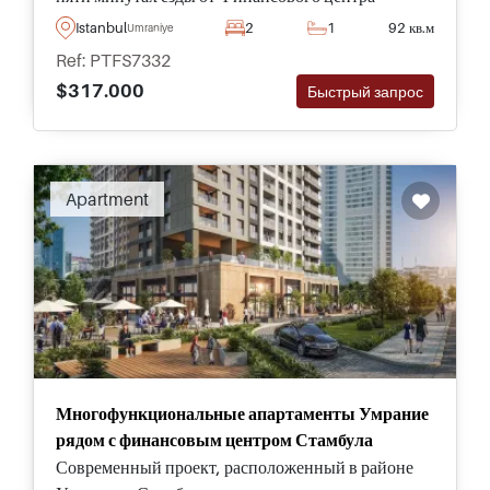
Стамбула, предлагает на продажу квартиры с
Istanbul
2
1
92 кв.м
Umraniye
тремя спальнями внутри.
Ref: PTFS7332
$317.000
Быстрый запрос
Apartment
Многофункциональные апартаменты Умрание
рядом с финансовым центром Стамбула
Современный проект, расположенный в районе