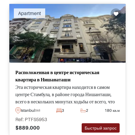
Apartment
Расположенная в центре историческая
квартира в Нишанаташи
Эта историческая квартира находится в самом
центре Стамбула, в районе города Нишанташи,
всего в нескольких минутах ходьбы от всего, что
необходимо ежедневно - это один из наших
Istanbul
3
2
180 кв.м
Sisli
лучших выборов, который настоятельно
Ref: PTFS5953
рекомендуется для просмотра.
$889.000
Быстрый запрос