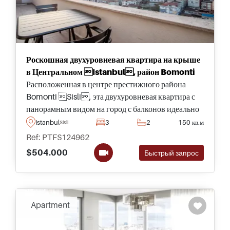
Роскошная двухуровневая квартира на крыше
в Центральном Istanbul, район Bomonti
Расположенная в центре престижного района
Bomonti Sisli, эта двухуровневая квартира с
панорамным видом на город с балконов идеально
подходит для семей, желающих жить в Турции
Istanbul
3
2
150 кв.м
Sisli
постоянно.
Ref: PTFS124962
$504.000
Быстрый запрос
Apartment