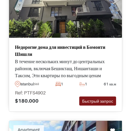
Недорогие дома для инвестиций в Бомонти
Шишли
В течение нескольких минут до центральных
районов, включая Бешикташ, Нишанташи и
Таксим, Эти квартиры по выгодным ценам
обязательно нужно увидеть в Стамбуле в
Istanbul
1
1
61 кв.м
Sisli
развивающемся районе Бомонти – покупатели
Ref: PTFS4902
могут выбрать варианты, начиная от одной – трех
$180.000
Быстрый запрос
спален.
Apartment