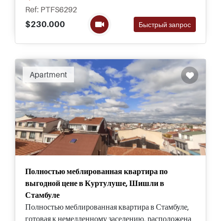
других центральных достопримечательностей,
Ref: PTFS6292
включая Босфорский пролив.
$230.000
Быстрый запрос
Apartment
Полностью меблированная квартира по
выгодной цене в Куртулуше, Шишли в
Стамбуле
Полностью меблированная квартира в Стамбуле,
готовая к немедленному заселению, расположена