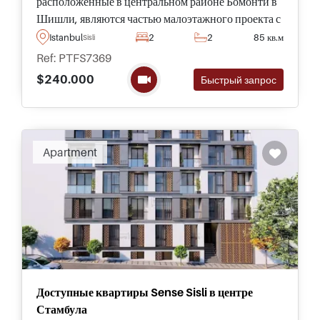
расположенные в центральном районе Бомонти в
Шишли, являются частью малоэтажного проекта с
социальными объектами внутри и окружены
Istanbul
2
2
85 кв.м
Sisli
повседневными удобствами, транспортом и
Ref: PTFS7369
развлечениями.
$240.000
Быстрый запрос
Apartment
Доступные квартиры Sense Sisli в центре
Стамбула