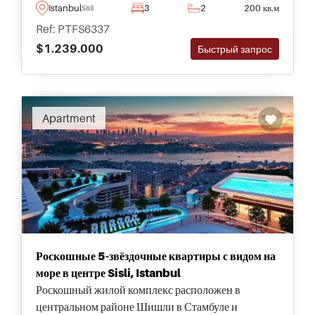
Шишли в Стамбуле и являются частью
Istanbul
3
2
200 кв.м
Sisli
престижного места с 5 звёздочными услугами.
Ref: PTFS6337
$1.239.000
Быстрый запрос
Apartment
Роскошные 5-звёздочные квартиры с видом на
море в центре Sisli, Istanbul
Роскошный жилой комплекс расположен в
центральном районе Шишли в Стамбуле и