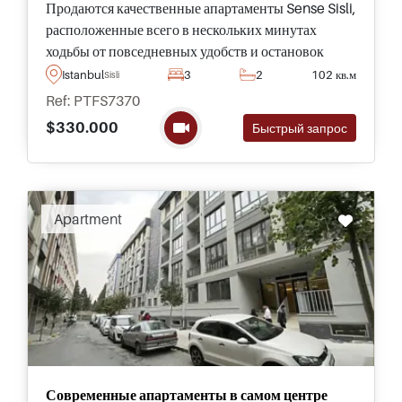
Продаются качественные апартаменты Sense Sisli,
расположенные всего в нескольких минутах
ходьбы от повседневных удобств и остановок
общественного транспорта, в районе Бомонти в
Istanbul
3
2
102 кв.м
Sisli
Стамбуле, готовы для инвестиций и
Ref: PTFS7370
краткосрочной сдачи в аренду.
$330.000
Быстрый запрос
Apartment
Современные апартаменты в самом центре