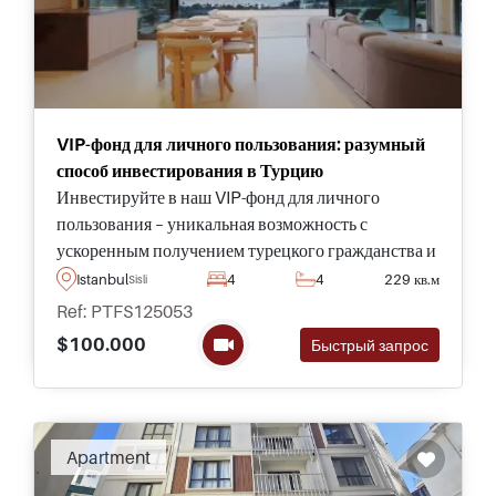
VIP-фонд для личного пользования: разумный
способ инвестирования в Турцию
Инвестируйте в наш VIP-фонд для личного
пользования – уникальная возможность с
ускоренным получением турецкого гражданства и
доступом к роскошной вилле в Бодруме. Для
Istanbul
4
4
229 кв.м
Sisli
получения дополнительной информации,
Ref: PTFS125053
пожалуйста, свяжитесь с нами сегодня, чтобы
$100.000
Быстрый запрос
поговорить с нашими местными консультантами.
Apartment