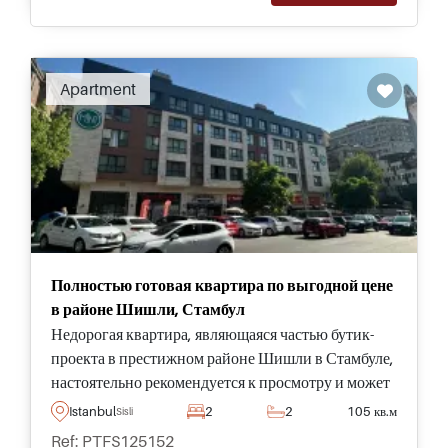
Apartment
Полностью готовая квартира по выгодной цене
в районе Шишли, Стамбул
Недорогая квартира, являющаяся частью бутик-
проекта в престижном районе Шишли в Стамбуле,
настоятельно рекомендуется к просмотру и может
приносить стабильный доход от аренды тем, кто
Istanbul
2
2
105 кв.м
Sisli
ищет выгодное вложение.
Ref: PTFS125152