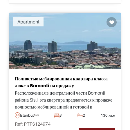
Apartment
Полностью меблированная квартира класса
люкс в Bomonti на продажу
Расположенная в центральной части Bomonti
района Sisli, эта квартира предлагается к продаже
полностью меблированной и готовой к
проживанию семьи – всего в нескольких минутах
Istanbul
3
2
130 кв.м
Sisli
от достопримечательностей и общественного
Ref: PTFS124974
транспорта.