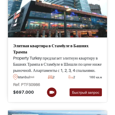
Элитная квартира в Стамбуле в Башнях
Трампа
Property Turkey предлагает элитную квартиру в
Башнях Трампа в Стамбуле в Шишли по цене ниже
рыночной. Апартаменты с 1, 2, 3, 4 спальнями.
Свяжитесь с нами сегодня + 44 (0) 20 8371 0059,
Istanbul
2
2
160 кв.м
Sisli
чтобы обговорить последние цены и наличие.
Ref: PTFS0986
$697.000
Быстрый запрос