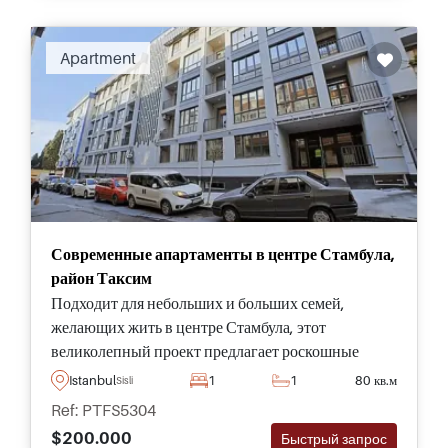
Apartment
Современные апартаменты в центре Стамбула,
район Таксим
Подходит для небольших и больших семей,
желающих жить в центре Стамбула, этот
великолепный проект предлагает роскошные
апартаменты рядом с Таксимом с полным набором
Istanbul
1
1
80 кв.м
Sisli
удобств и общественных зон на территории.
Ref: PTFS5304
$200.000
Быстрый запрос