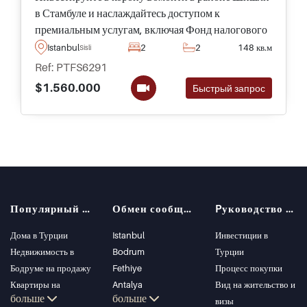
в Стамбуле и наслаждайтесь доступом к
премиальным услугам, включая Фонд налогового
убежища и VIP-управление , это уникальная
Istanbul
2
2
148 кв.м
Sisli
возможность, а не пропустить.
Ref: PTFS6291
$1.560.000
Быстрый запрос
Популярный поиск
Обмен сообщениями
Pуководство покупателя
Дома в Турции
Istanbul
Инвестиции в
Недвижимость в
Bodrum
Турции
Бодруме на продажу
Fethiye
Процесс покупки
Квартиры на
Antalya
Вид на жительство и
больше
больше
продажу в Стамбуле
Kalkan
визы