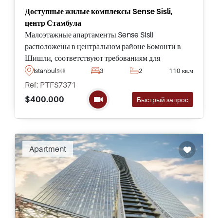
Доступные жилые комплексы Sense Sisli,
центр Стамбула
Малоэтажные апартаменты Sense Sisli
расположены в центральном районе Бомонти в
Шишли, соответствуют требованиям для
получения турецкого гражданства через
Istanbul
3
2
110 кв.м
Sisli
инвестиции - можно приобрести в размерах до
Ref: PTFS7371
трех спален.
$400.000
Быстрый запрос
Apartment