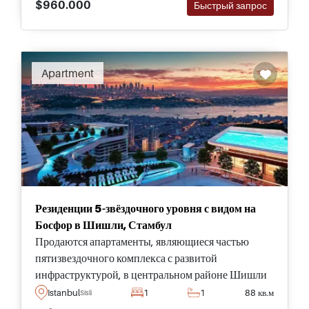
$960.000
Быстрый запрос
Apartment
Резиденции 5-звёздочного уровня с видом на
Босфор в Шишли, Стамбул
Продаются апартаменты, являющиеся частью
пятизвездочного комплекса с развитой
инфраструктурой, в центральном районе Шишли
в Стамбуле и имеют террасы с видом на
Istanbul
1
1
88 кв.м
Sisli
Босфорское море.