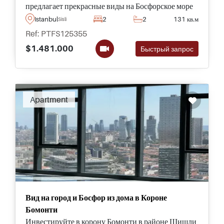
предлагает прекрасные виды на Босфорское море
и окрестности. Эти дома соответствуют
Istanbul
2
2
131 кв.м
Sisli
требованиям для получения гражданства через
Ref: PTFS125355
инвестиции.
$1.481.000
Быстрый запрос
Apartment
Вид на город и Босфор из дома в Короне
Бомонти
Инвестируйте в корону Бомонти в районе Шишли