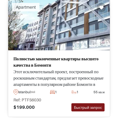
Apartment
Полностью законченные квартиры высшего
качества в Бомонти
Этот исключительный проект, построенный по
роскошным стандартам, предлагает превосходные
апартаменты в популярном районе Бомонти в
центре Стамбула и завершен - готов для
Istanbul
1
1
55 кв.м
Sisli
покупателей к немедленному переезду.
Ref: PTFS6030
$199.000
Быстрый запрос