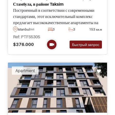
Стамбула, в районе Taksim
Построенный в соответствии с современными
стандартами, этот исключительный комплекс
предлагает высококачественные апартаменты на
продажу рядом с районом Taksim в Стамбуле,
Istanbul
3
3
153 кв.м
Sisli
всего в нескольких минутах ходьбы от известных
Ref: PTFS5305
памятников и центральных
$376.000
Быстрый запрос
достопримечательностей.
Apartment