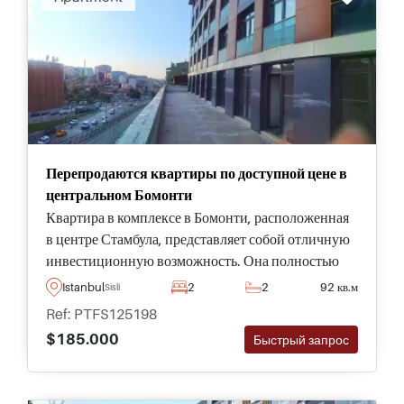
Перепродаются квартиры по доступной цене в
центральном Бомонти
Квартира в комплексе в Бомонти, расположенная
в центре Стамбула, представляет собой отличную
инвестиционную возможность. Она полностью
готова к заселению и находится всего в
Istanbul
2
2
92 кв.м
Sisli
нескольких минутах ходьбы от ресторанов, кафе и
Ref: PTFS125198
объектов инфраструктуры.
$185.000
Быстрый запрос