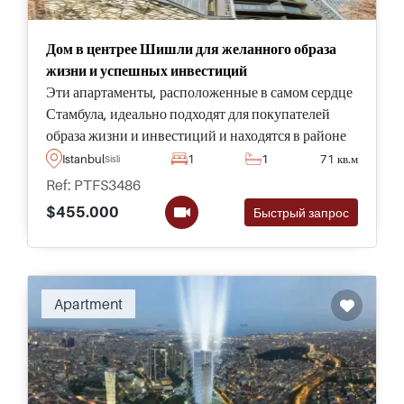
Дом в центрее Шишли для желанного образа
жизни и успешных инвестиций
Эти апартаменты, расположенные в самом сердце
Стамбула, идеально подходят для покупателей
образа жизни и инвестиций и находятся в районе
Бомонти, который в настоящее время подвергается
Istanbul
1
1
71 кв.м
Sisli
большой городской регенерации - это
Ref: PTFS3486
возможность, которую вы не захотите упустить.
$455.000
Быстрый запрос
Apartment