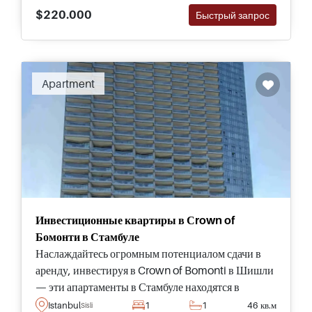
$220.000
Быстрый запрос
Apartment
Инвестиционные квартиры в Сrown of
Бомонти в Стамбуле
Наслаждайтесь огромным потенциалом сдачи в
аренду, инвестируя в Crown of Bomonti в Шишли
— эти апартаменты в Стамбуле находятся в
нескольких минутах ходьбы от площади Таксим и
Istanbul
1
1
46 кв.м
Sisli