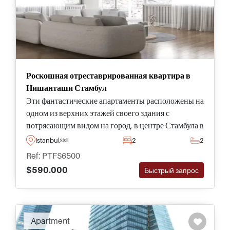
Роскошная отреставрированная квартира в
Нишанташи Стамбул
Эти фантастические апартаменты расположены на
одном из верхних этажей своего здания с
потрясающим видом на город, в центре Стамбула в
Нишанташи, в окружении бутиков,
Istanbul
2
2
Sisli
международных брендов и т.д.
Ref: PTFS6500
$590.000
Быстрый запрос
Apartment