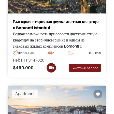
Выгодная вторичная двухкомнатная квартира
в Bomonti Istanbul
Редкая возможность приобрести двухкомнатную
квартиру на вторичном рынке в одном из
знаковых жилых комплексов Bomonti с
возможностью сразу заселиться, богатой
Istanbul
2
2
102 кв.м
Sisli
инфраструктурой и отличной ценой в центре
Ref: PTFS147626
Стамбула.
$469.000
Быстрый запрос
Apartment