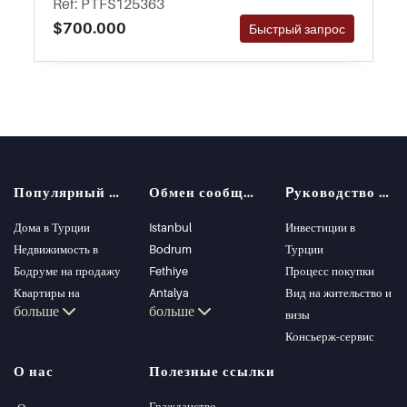
Ref: PTFS125363
languageAfrikaansAlbanianAmharicArabicAr
$700.000
Быстрый запрос
menianAssameseAymaraAzerbaijaniBambara
BashkirBasqueBelarusianBengaliBhojpuriBosn
ianBulgarianCantonese
(Traditional)CatalanCebuanoChichewaChines
e (Literary)Chinese SimpChinese
TradChuvashCorsicanCroatianCzechDanishDa
riDhivehiDogriDutchEmojiEnglishEnglish
United
Популярный поиск
Обмен сообщениями
Pуководство покупателя
KingdomEsperantoEstonianEweFaroeseFijian
Дома в Турции
Istanbul
Инвестиции в
FilipinoFinnishFrenchFrench
Недвижимость в
Bodrum
Турции
(Canada)FrisianGalicianGandaGeorgianGerm
Бодруме на продажу
Fethiye
Процесс покупки
anGreekGuaraniGujaratiHaitian
Квартиры на
Antalya
Вид на жительство и
CreoleHausaHawaiianHebrewHill
больше
больше
продажу в Стамбуле
Kalkan
визы
MariHindiHmongHungarianIcelandicIgboIloc
Виллы в Стамбуле
Alanya
Консьерж-сервис
anoIndonesianInuinnaqtunInuktitutInuktitut
Виллы в Бодруме
Kas
(Latin)IrishItalianJapaneseJavaneseKannada
О нас
Полезные ссылки
Квартиры на
Bursa
KazakhKazakh
продажу в Анталии
Gocek
Гражданство