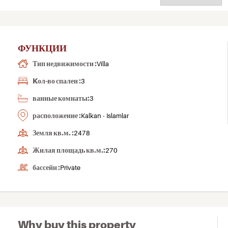
ФУНКЦИИ
Тип недвижимости :
Villa
Kол-во спален :
3
ванные комнаты:
3
расположение :
Kalkan - Islamlar
Земля кв.м. :
2478
Жилая площадь кв.м.:
270
бассейн :
Private
Why buy this property