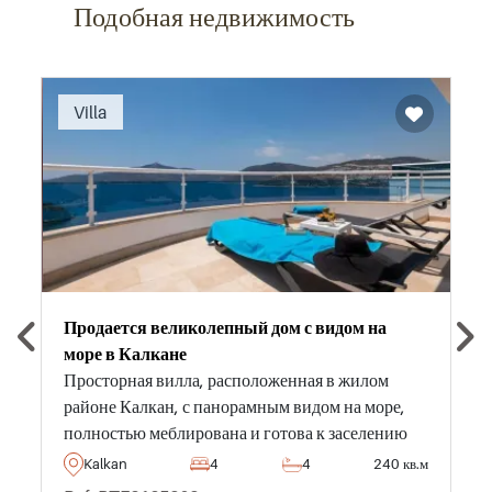
Подобная недвижимость
Recommended
Villa
Продается великолепный дом с видом на
море в Калкане
Просторная вилла, расположенная в жилом
районе Калкан, с панорамным видом на море,
полностью меблирована и готова к заселению
семьей. Не упустите свой шанс! G M T Y
Kalkan
4
4
240 кв.м
Detect