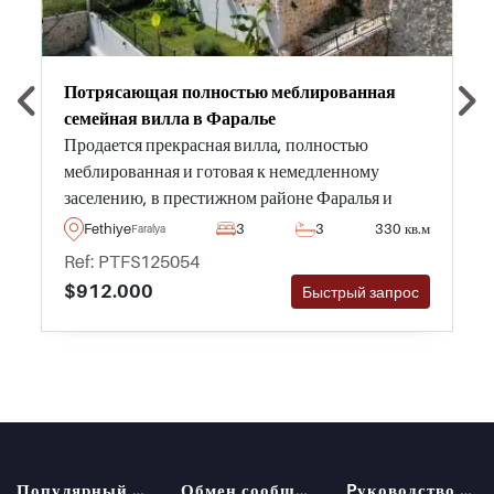
Потрясающая полностью меблированная
семейная вилла в Фаралье
Продается прекрасная вилла, полностью
меблированная и готовая к немедленному
заселению, в престижном районе Фаралья и
предлагает невероятные виды на окрестности, а
Fethiye
3
3
330 кв.м
Faralya
также крытый и открытый бассейны.
Ref: PTFS125054
$912.000
Быстрый запрос
Популярный поиск
Обмен сообщениями
Pуководство покупателя