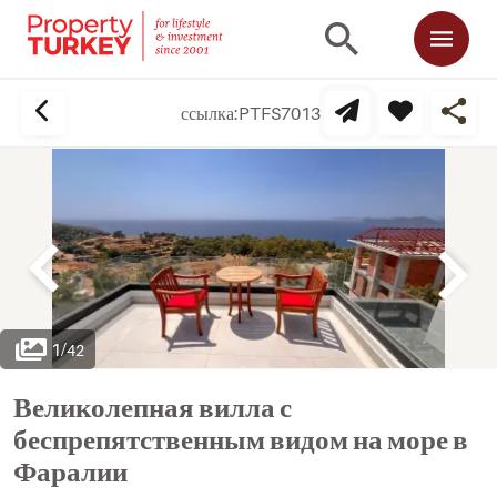
ссылка:
PTFS7013
1
/
42
Великолепная вилла с
беспрепятственным видом на море в
Фаралии