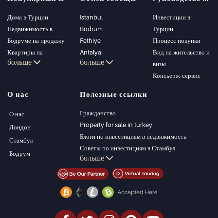
Дома в Турции
Istanbul
Инвестиции в
Недвижимость в
Bodrum
Турции
Бодруме на продажу
Fethiye
Процесс покупки
Квартиры на
Antalya
Вид на жительство и
больше
больше
продажу в Стамбуле
Kalkan
визы
Виллы в Стамбуле
Alanya
Консьерж-сервис
Виллы в Бодруме
Kas
О нас
Полезные ссылки
Квартиры на
Bursa
продажу в Анталии
Gocek
Гражданство
О нас
Дома в Анталии
Side
Property for sale in turkey
Лондон
Kemer
Блоги по инвестициям в недвижимость
Стамбул
Dalyan
Советы по инвестициям в Стамбул
Бодрум
больше
Izmir
Управление PT
Belek
Стамбул Инвестиции Недвижимость
Продать недвижимость (Русский)
Недвижимость со скидкой
Недвижимость на берегу моря
элитная недвижимость