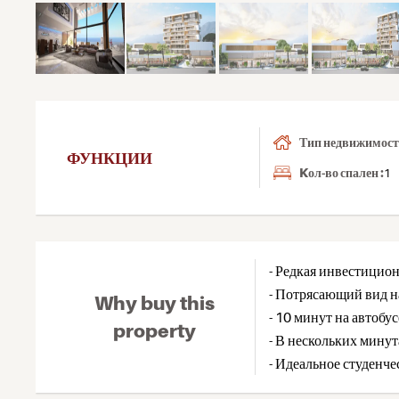
Тип недвижимости
ФУНКЦИИ
Kол-во спален :
1
- Редкая инвестицио
- Потрясающий вид на
Why buy this
- 10 минут на автобу
property
- В нескольких мину
- Идеальное студенче