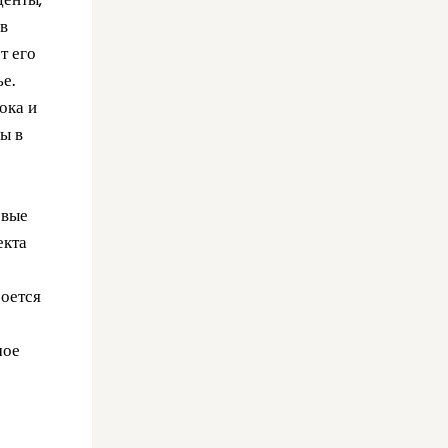
 в
т его
ье.
ока и
ы в
овые
екта
роется
мое