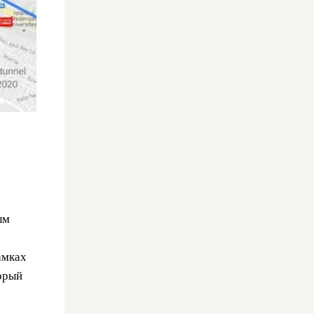
ым
амках
торый