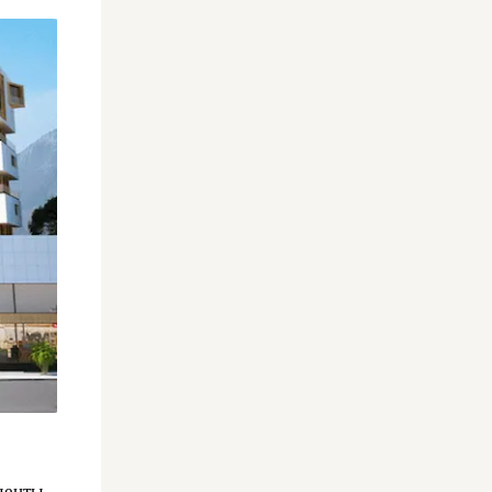
денты,