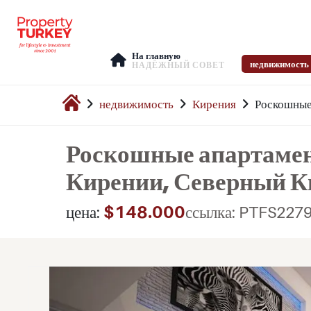
На главную
недвижимость
НАДЁЖНЫЙ СОВЕТ
недвижимость
Кирения
Роскошные
Роскошные апартамент
Кирении, Северный К
$148.000
цена:
ссылка: PTFS227