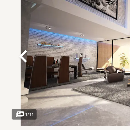
1
/
11