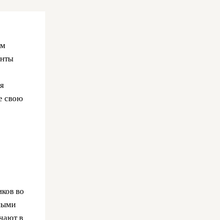
ом
енты
я
е свою
иков во
рными
чают в