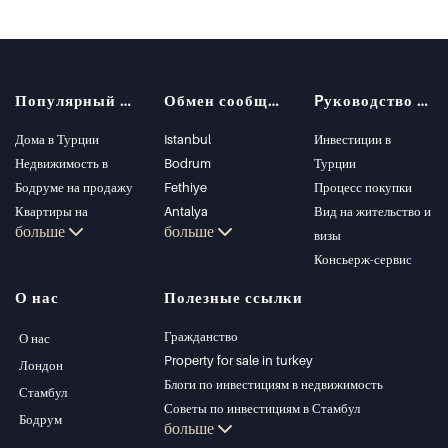
Популярный поиск
Обмен сообщениями
Pуководство покупателя
Дома в Турции
Istanbul
Инвестиции в
Недвижимость в
Bodrum
Турции
Бодруме на продажу
Fethiye
Процесс покупки
Квартиры на
Antalya
Вид на жительство и
больше
больше
продажу в Стамбуле
Kalkan
визы
Виллы в Стамбуле
Alanya
Консьерж-сервис
Виллы в Бодруме
Kas
О нас
Полезные ссылки
Квартиры на
Bursa
продажу в Анталии
Gocek
Гражданство
О нас
Дома в Анталии
Side
Property for sale in turkey
Лондон
Kemer
Блоги по инвестициям в недвижимость
Стамбул
Dalyan
Советы по инвестициям в Стамбул
Бодрум
больше
Izmir
Управление PT