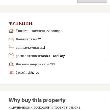
ФУНКЦИИ
Тип недвижимости :
Apartment
Kол-во спален :
2
ванные комнаты:
2
расположение :
Istanbul - Kadikoy
Жилая площадь кв.м.:
83
бассейн :
Shared
Why buy this property
- Крупнейший роскошный проект в районе