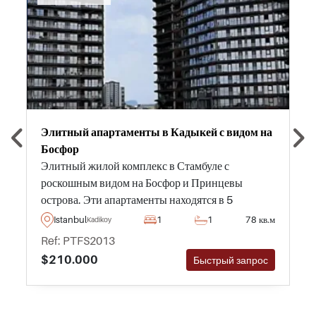
Элитный апартаменты в Кадыкей с видом на
Босфор
Элитный жилой комплекс в Стамбуле с
роскошным видом на Босфор и Принцевы
острова. Эти апартаменты находятся в 5
минутах ходьбы от Багдат авеню и располагают
Istanbul
1
1
78 кв.м
Kadikoy
торговым центром на территории комплекса.
Ref: PTFS2013
$210.000
Быстрый запрос