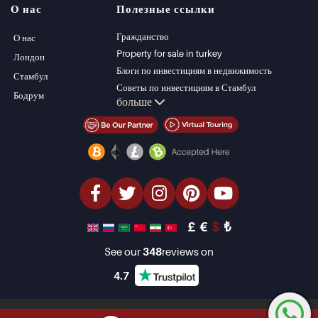
О нас
Полезные ссылки
Квартиры на
Bursa
продажу в Анталии
Gocek
Гражданство
О нас
Дома в Анталии
Side
Property for sale in turkey
Лондон
Kemer
Блоги по инвестициям в недвижимость
Стамбул
Dalyan
Советы по инвестициям в Стамбул
Бодрум
больше
Izmir
Управление PT
Belek
Стамбул Инвестиции Недвижимость
Продать недвижимость (Русский)
Недвижимость со скидкой
Недвижимость на берегу моря
элитная недвижимость
Инвестиционная недвижимость
проектировать и строить
£
€
$
₺
See our
348
reviews on
4.7