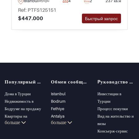
Istanbul
4
2
237 кв.м
Beyoglu
хочет получать доход от аренды немедленно.
Ref: PTFS125151
$447.000
Быстрый запрос
Популярный поиск
Обмен сообщениями
Pуководство покупателя
Дома в Турции
Istanbul
Инвестиции в
Недвижимость в
Bodrum
Турции
Бодруме на продажу
Fethiye
Процесс покупки
Квартиры на
Antalya
Вид на жительство и
больше
больше
продажу в Стамбуле
Kalkan
визы
Виллы в Стамбуле
Alanya
Консьерж-сервис
Виллы в Бодруме
Kas