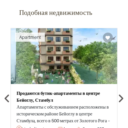
Подобная недвижимость
Recommended
Apartment
Продаются бутик-апартаменты в центре
Бейоглу, Стамбул
Апартаменты с обслуживанием расположены в
историческом районе Бейоглу в центре
Стамбула, всего в 500 метрах от Золотого Рога –
идеально подходят для инвесторов и тех, кто