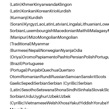
(Latin)KhmerKinyarwandaKlingon
(Latin)KonkaniKoreanKrioKurdish
(Kurmanji)Kurdish
(Sorani)KyrgyzLaoLatinLatvianLingalaLithuanianLow
SorbianLuxembourgishMacedonianMaithiliMalagasyM
(Manipuri)MizoMongolianMongolian
(Traditional)Myanmar
(Burmese)NepaliNorwegianNyanjaOdia
(Oriya)OromoPapiamentoPashtoPersianPolishPortug
(Brazil)Portuguese
(Portugal)PunjabiQuechuaQuertaro
OtomiRomanianRundiRussianSamoanSanskritScots
GaelicSepediSerbianSerbian (Cyrillic)Serbian
(Latin)SesothoSetswanaShonaSindhiSinhalaSlovakS
SorbianUrduUyghurUzbekUzbek
(Cyrillic)VietnameseWelshXhosaYakutYiddishYoruba