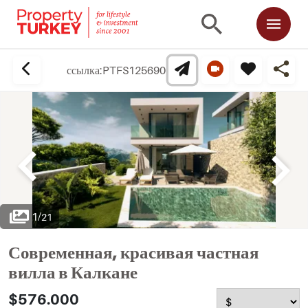
ссылка:
PTFS125690
1
/
21
Современная, красивая частная
вилла в Калкане
$576.000