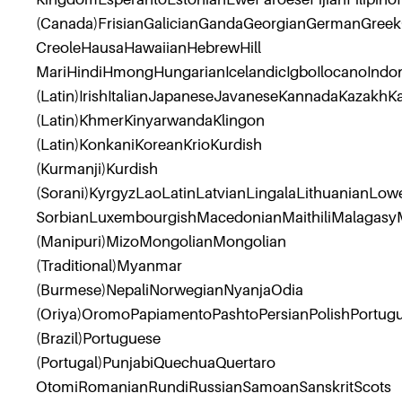
(Canada)FrisianGalicianGandaGeorgianGermanGreekG
CreoleHausaHawaiianHebrewHill
MariHindiHmongHungarianIcelandicIgboIlocanoIndones
(Latin)IrishItalianJapaneseJavaneseKannadaKazakhK
(Latin)KhmerKinyarwandaKlingon
(Latin)KonkaniKoreanKrioKurdish
(Kurmanji)Kurdish
(Sorani)KyrgyzLaoLatinLatvianLingalaLithuanianLow
SorbianLuxembourgishMacedonianMaithiliMalagasyM
(Manipuri)MizoMongolianMongolian
(Traditional)Myanmar
(Burmese)NepaliNorwegianNyanjaOdia
(Oriya)OromoPapiamentoPashtoPersianPolishPortug
(Brazil)Portuguese
(Portugal)PunjabiQuechuaQuertaro
OtomiRomanianRundiRussianSamoanSanskritScots