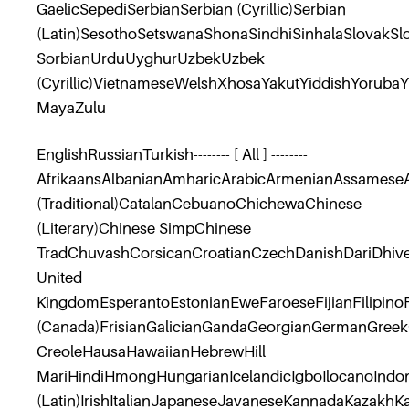
GaelicSepediSerbianSerbian (Cyrillic)Serbian
(Latin)SesothoSetswanaShonaSindhiSinhalaSlovakS
SorbianUrduUyghurUzbekUzbek
(Cyrillic)VietnameseWelshXhosaYakutYiddishYoruba
MayaZulu
EnglishRussianTurkish-------- [ All ] --------
AfrikaansAlbanianAmharicArabicArmenianAssameseA
(Traditional)CatalanCebuanoChichewaChinese
(Literary)Chinese SimpChinese
TradChuvashCorsicanCroatianCzechDanishDariDhive
United
KingdomEsperantoEstonianEweFaroeseFijianFilipino
(Canada)FrisianGalicianGandaGeorgianGermanGreekG
CreoleHausaHawaiianHebrewHill
MariHindiHmongHungarianIcelandicIgboIlocanoIndones
(Latin)IrishItalianJapaneseJavaneseKannadaKazakhK