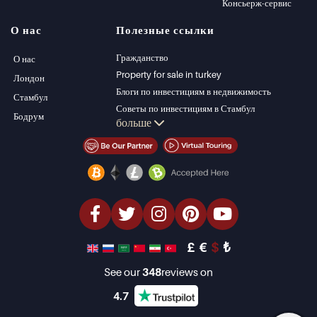
Виллы в Стамбуле
Alanya
Консьерж-сервис
Виллы в Бодруме
Kas
О нас
Полезные ссылки
Квартиры на
Bursa
продажу в Анталии
Gocek
Гражданство
О нас
Дома в Анталии
Side
Property for sale in turkey
Лондон
Kemer
Блоги по инвестициям в недвижимость
Стамбул
Dalyan
Советы по инвестициям в Стамбул
Бодрум
больше
Izmir
Управление PT
Belek
Стамбул Инвестиции Недвижимость
Продать недвижимость (Русский)
Недвижимость со скидкой
Недвижимость на берегу моря
элитная недвижимость
Инвестиционная недвижимость
проектировать и строить
£
€
$
₺
See our
348
reviews on
4.7