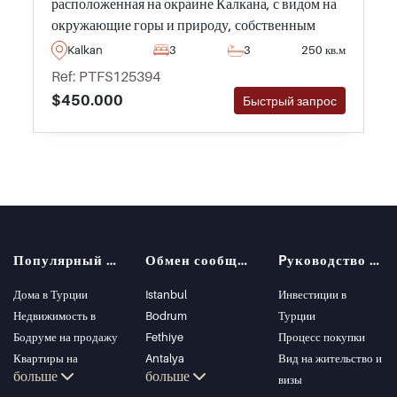
расположенная на окраине Калкана, с видом на
окружающие горы и природу, собственным
частным бассейном и благоустроенным садом.
Kalkan
3
3
250 кв.м
Ref: PTFS125394
$450.000
Быстрый запрос
Популярный поиск
Обмен сообщениями
Pуководство покупателя
Дома в Турции
Istanbul
Инвестиции в
Недвижимость в
Bodrum
Турции
Бодруме на продажу
Fethiye
Процесс покупки
Квартиры на
Antalya
Вид на жительство и
больше
больше
продажу в Стамбуле
Kalkan
визы