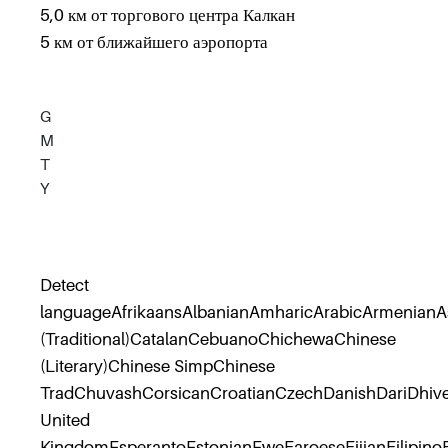
5,0 км от торгового центра Калкан
5 км от ближайшего аэропорта
G
M
T
Y
Detect
languageAfrikaansAlbanianAmharicArabicArmenianA
(Traditional)CatalanCebuanoChichewaChinese
(Literary)Chinese SimpChinese
TradChuvashCorsicanCroatianCzechDanishDariDhive
United
KingdomEsperantoEstonianEweFaroeseFijianFilipino