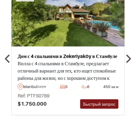
Дом с 4 спальнями в Zekeriyaköy в Стамбуле
Вилла с 4 спальнями в Стамбуле, предлагает
отличный вариант для тех, кто ищет спокойные
районы для жизни, но с хорошим доступом к
историческим районам.Отличная цена за такой
Istanbul
5
6
450 кв.м
Sariyer
дом - это то, что должно тщательно обдумано
Ref: PTFS0789
теми. кто хочет приобрести недвижимость в
$1.750.000
Быстрый запрос
ближайшем будущем.