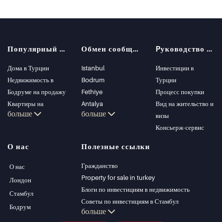
Популярный поиск
Обмен сообщениями
Pуководство покупателя
Дома в Турции
Istanbul
Инвестиции в
Недвижимость в
Bodrum
Турции
Бодруме на продажу
Fethiye
Процесс покупки
Квартиры на
Antalya
Вид на жительство и
больше
больше
продажу в Стамбуле
Kalkan
визы
Виллы в Стамбуле
Alanya
Консьерж-сервис
Виллы в Бодруме
Kas
О нас
Полезные ссылки
Квартиры на
Bursa
продажу в Анталии
Gocek
Гражданство
О нас
Дома в Анталии
Side
Property for sale in turkey
Лондон
Kemer
Блоги по инвестициям в недвижимость
Стамбул
Dalyan
Советы по инвестициям в Стамбул
Бодрум
больше
Izmir
Управление PT