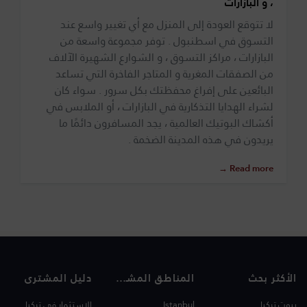
، و البازارات
لا تتوقع العودة إلى المنزل مع أي تغيير واسع عند
التسوق في اسطنبول . توفر مجموعة واسعة من
البازارات ، مراكز التسوق ، و الشوارع الشهيرة الآلاف
من الصفقات المغرية و المتاجر الفاخرة التي تساعد
البائعين على إفراغ محفظتك بكل سرور . سواء كان
لشراء الهدايا التذكارية في البازارات ، أو الملابس في
أكشاك البوتيك العالمية ، يجد المسافرون دائمًا ما
يريدون في هذه المدينة الضخمة .
Read more →
الأكثر بحث
المناطق المشهورة
دليل المشترى
بيوت تركيا
Istanbul
الاستثمار في تركيا