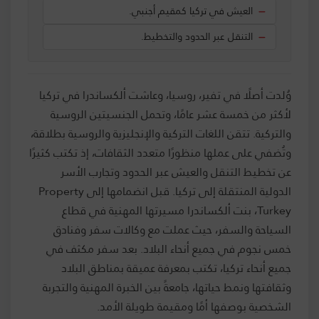
العيش في تركيا كمقيم أجنبي.
التنقل عبر الحدود والتخطيط.
وُلدت أصلًا في تفير، روسيا، وعاشت ألكساندرا في تركيا
لأكثر من خمسة عشر عامًا، وتحمل الجنسيتين الروسية
والتركية. تتقن اللغات التركية والإنجليزية والروسية بطلاقة،
وتُضفي على عملها منظورًا متعدد الثقافات، إذ تكتب كثيرًا
عن تخطيط التنقل والعيش عبر الحدود وتجارب الأسر
الدولية المنتقلة إلى تركيا. قبل انضمامها إلى Property
Turkey، بنت ألكساندرا مسيرتها المهنية في قطاع
السياحة والسفر، حيث عملت مع وكالات سفر وفنادق
خمس نجوم في جميع أنحاء البلاد. بعد سفر مكثف في
جميع أنحاء تركيا، تكتب بمعرفة عميقة بمناطق البلاد
وثقافتها ونمط حياتها، جامعةً بين الخبرة المهنية والتجربة
الشخصية بوصفها أمًا ومقيمة طويلة الأمد.