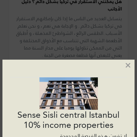
هل يمكنني الاستقرار في تركيا بشكل دائم ؟ دليل
الأجانب
يتساءل العديد من الناس ما إذا كان بإمكانهم الاستقرار
في تركيا بشكل دائم . و الإجابة هي نعم ، و نحن نعلم
الأسباب .الطقس الرائع ، الشواطئ المذهلة ، و أطباق
الأطعمة الشهية التي تتناسب مع الأذواق المختلفة و
التي من الممكن تناولها يوميا على مدار السنة مما
يعني للبعض أنها قطعة مصغرة من الجنة .
Read more →
Sense Sisli central Istanbul
10% income properties
لا تفوت هذه الفرصة المحدودة