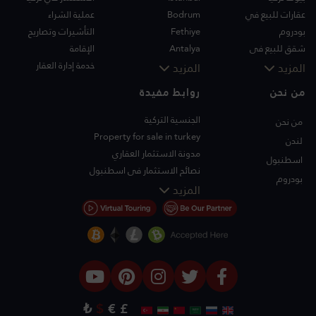
عقارات للبيع في
Bodrum
عملية الشراء
بودروم
Fethiye
التأشيرات وتصاريح
شقق للبيع في
Antalya
الإقامة
اسطنبول
Kalkan
خدمة إدارة العقار
المزيد
المزيد
فلل اسطنبول
Alanya
من نحن
روابط مفيدة
فلل بودروم
Kas
شقق للبيع في انطاليا
Bursa
الجنسية التركية
من نحن
منازل انطاليا
Gocek
Property for sale in turkey
لندن
Side
مدونة الاستثمار العقاري
اسطنبول
Kemer
نصائح الاستثمار في اسطنبول
بودروم
Dalyan
تلفزيون PT
المزيد
Izmir
عقارات اسطنبول للاستثمار
Belek
اعرض عقارك للبيع
الصفقة
شاطئ البحر
العقارات الفاخرة
الاستثمار
₺
$
€
£
التصميم والبناء