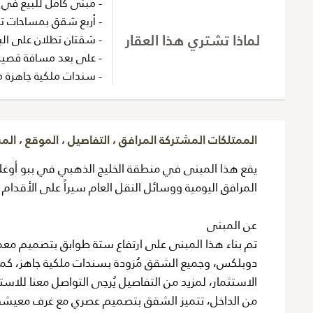
- مبنى كامل للبيع في 
- أربع شقق بمساحات تص
لماذا تشتري هذا العقار
- شقتان تطلان على الب
- على بعد مسافة قصيرة
- سندات ملكية جاهزة م
الممتلكات المشتركة المرافق ، التفاصيل ، الموقع ، ال
يقع هذا المبنى في منطقة الخليج الذهبي في ببو أوغل
المرافق اليومية ووسائل النقل العام سيراً على الأقدام
عن المبنى
تم بناء هذا المبنى على ارتفاع ستة طوابق بتصميم مع
دوبلكس، وجميع الشقق مُزودة بسندات ملكية جاهز، كما أ
الاستثمار، لمزيد من التفاصيل يُرجى التواصل معنا للاس
من الداخل، تتميز الشقق بتصميم عصري مع غرف معيشة ب