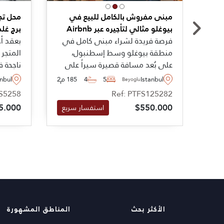
مبنى مفروش بالكامل للبيع في
محل تجا
بيوغلو مثالي لتأجيره عبر Airbnb
برج غل
فرصة فريدة لشراء مبنى كامل في
بعقد أج
منطقة بيوغلو وسط إسطنبول،
المتجر 
على بُعد مسافة قصيرة سيراً على
ناجحة 
الأقدام من جادة الاستقلال
المدينة
Istanbul
5
4
185 م2
anbul
Beyoglu
ومناسب للتأجير عبر Airbnb مع
الميدان
FS5258
Ref: PTFS125282
رخصة سياحة وتأجير قصير الأمد.
على ال
5.000
$550.000
استفسار سريع
الأكثر بحث
المناطق المشهورة