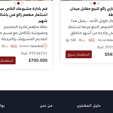
ري رائع للبيع مقابل ميدان
قم بادارة مشروعك الخاص عبر
طة
استثمار مطعم رائع في باشا
ار طويل الأمد ، يمثل هذا
شهير
المتوفر للبيع فرصة استثمار
صالة مطعم فاخرة التصميم
في واحدة من أشهر مناطق
ومفروشة بالكامل مع قسم 
 بالقرب من برج غلطة مقابل
لتقديم المشرويات والنرجيلة ل
Ist
0
0
120 م2
Beyoglu
 على بعد بضعة أمتار سيرا
في منطقة سكنية راقية في 
0
0
Istanbul
Ref: PT
Basaksehir
أقدام
شهير في إسطنبول - جاهزة
Ref: PTFS4751
$54
استفسار سريع
بالكامل وجاهزة للمستثمرين ا
$700.000
استفسار 
للاستمتاع بالدخل على الفور.
دليل المشترى
من نحن
روا