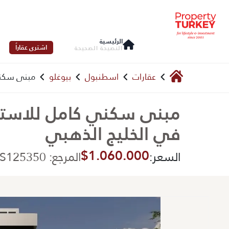
الرئيسية
اشترى عقاراً
النصيحة الصحيحة
عقارات
اسطنبول
بيوغلو
مبنى سكني
مبنى سكني كامل للاستث
في الخليج الذهبي
$1.060.000
السعر:
المرجع: PTFS125350