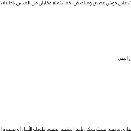
 على دوش عصري ومراحيض، كما يتمتع عقاران من المبنى بإطلالات 
جاري مرتفع، بحيث يمكن تأجير الشقق بعقود طويلة الأجل أو قصيرة ا