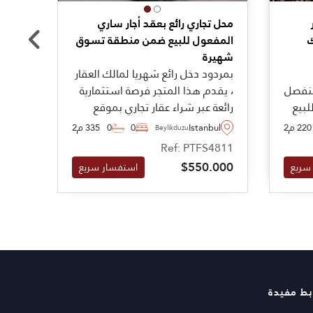
محل تجاري رائع بعقد أجار ساري
ميغرو
ك
المفعول للبيع ضمن منطقة تسوق
منطقة
شهيرة
اسطن
بمردود دخل رائع شهريا لمالك العقار
سوبر 
منفصل
، يقدم هذا المتجر فرصة استثمارية
الشه
لبيع
رائعة عبر شراء عقار تجاري بموقع
سكنية
باشاك
مميز ضمن منطقة سكنية في
هذا ا
220 م2
Istanbul
0
0
335 م2
bul
Beylikduzu
اسطنبول ، حيث يقع ضمن شارع
مردود
5237
Ref: PTFS4811
لجدد
تسوق مزدحم بالقرب من الأسواق و
يمثل 
.000
$550.000
سريع
استفسار سريع
المواصلات العامة
تفويت
التوا
بط مفيدة