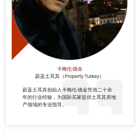
卡梅伦·德金
蔚蓝土耳其（Property Turkey）
蔚蓝土耳其创始人卡梅伦·德金凭借二十余
年的行业经验，为国际买家提供土耳其房地
产领域的专业指导。