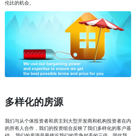
伦比的机会。
多样化的房源
我们与从个体投资者和房主到大型开发商和机构投资者在内
的所有人合作，我们的投资组合反映了我们多样化的客户基
础。 我们的房源是最接近我们的竞争对手的三倍，因此我