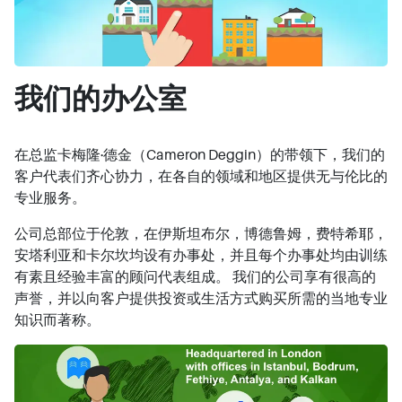
我们的办公室
在总监卡梅隆·德金（Cameron Deggin）的带领下，我们的
客户代表们齐心协力，在各自的领域和地区提供无与伦比的
专业服务。
公司总部位于伦敦，在伊斯坦布尔，博德鲁姆，费特希耶，
安塔利亚和卡尔坎均设有办事处，并且每个办事处均由训练
有素且经验丰富的顾问代表组成。 我们的公司享有很高的
声誉，并以向客户提供投资或生活方式购买所需的当地专业
知识而著称。