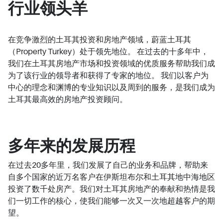
行业领头羊
在竞争激烈的土耳其投资和房地产领域，蔚蓝土耳其
（Property Turkey）处于领先地位。 在过去的十多年中，
我们在土耳其房地产市场和投资领域的优质服务帮助我们成
为了该行业的领导者和获得了专家的地位。 我们以客户为
中心的理念和渊博的专业知识以及周到的服务，是我们成为
土耳其最高效的房地产投资顾问。
多年来的发展历程
在过去20多年里，我们发展了自己的业务和品牌，帮助来
自多个国家的近万名客户在伊斯坦布尔和土耳其地中海地区
投资了数千处房产。我们对土耳其房地产的奉献和热情是我
们一切工作的核心，使我们能够一次又一次地超越客户的期
望。