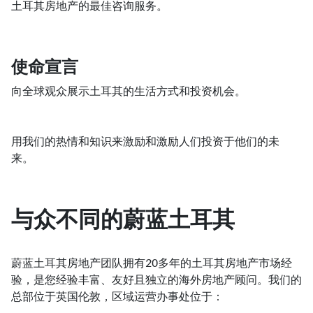
土耳其房地产的最佳咨询服务。
使命宣言
向全球观众展示土耳其的生活方式和投资机会。
用我们的热情和知识来激励和激励人们投资于他们的未
来。
与众不同的蔚蓝土耳其
蔚蓝土耳其房地产团队拥有20多年的土耳其房地产市场经
验，是您经验丰富、友好且独立的海外房地产顾问。我们的
总部位于英国伦敦，区域运营办事处位于：