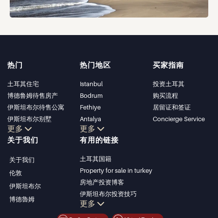
热门
热门地区
买家指南
土耳其住宅
Istanbul
投资土耳其
博德鲁姆待售房产
Bodrum
购买流程
伊斯坦布尔待售公寓
Fethiye
居留证和签证
伊斯坦布尔别墅
Antalya
Concierge Service
更多
更多
博德鲁姆别墅
Kalkan
关于我们
有用的链接
安塔利亚待售公寓
Alanya
安塔利亚住宅
Kas
土耳其国籍
关于我们
Bursa
Property for sale in turkey
伦敦
Gocek
房地产投资博客
伊斯坦布尔
Side
伊斯坦布尔投资技巧
博德魯姆
Kemer
更多
土耳其房产投资
Dalyan
伊斯坦布尔投资型房产