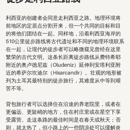
利西亚的创建者会同意走利西亚之路。地理环境将
前地区的定居点分割开来，但一个共同的目标和目
的将他们团结在一起。同样地，沿着利西亚海岸的
510公里徒步路线将古代遗址和不同的地理环境联系
在一起，让现代的徒步者可以略微窥见曾经在这里
繁荣的古代文明。这条长距离徒步路线从费特希耶
附近的奥卢德尼兹（Oludeniz）延伸到安塔利亚附
近的希萨尔坎迪尔（Hisarcandir）。壮观的地形被
列为土耳其最特别的徒步旅行，其难度从中等到艰
苦不等。
背包旅行者可以选择住在沿途的养老院里，或者在
更偏远、更陡峭的地方，住在村庄里或在星空下享
受露营。走这条路的最佳时间是在春天或秋天；否
则，就太热了，但小路上的一些阴凉处可以缓解炎