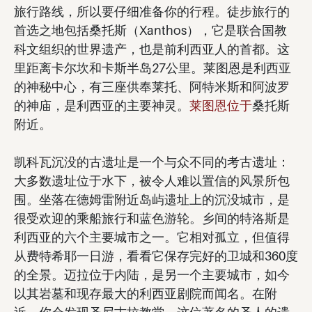
旅行路线，所以要仔细准备你的行程。徒步旅行的
首选之地包括桑托斯（Xanthos），它是联合国教
科文组织的世界遗产，也是前利西亚人的首都。这
里距离卡尔坎和卡斯半岛27公里。莱图恩是利西亚
的神秘中心，有三座供奉莱托、阿特米斯和阿波罗
的神庙，是利西亚的主要神灵。
莱图恩位于
桑托斯
附近。
凯科瓦沉没的古遗址是一个与众不同的考古遗址：
大多数遗址位于水下，被令人难以置信的风景所包
围。坐落在德姆雷附近岛屿遗址上的沉没城市，是
很受欢迎的乘船旅行和蓝色游轮。乡间的特洛斯是
利西亚的六个主要城市之一。它相对孤立，但值得
从费特希耶一日游，看看它保存完好的卫城和360度
的全景。迈拉位于内陆，是另一个主要城市，如今
以其岩墓和现存最大的利西亚剧院而闻名。在附