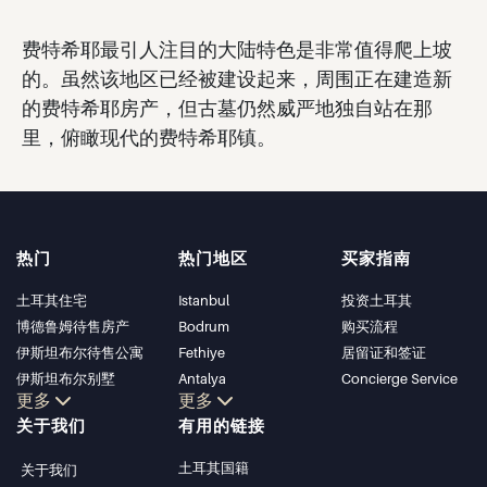
费特希耶最引人注目的大陆特色是非常值得爬上坡
的。虽然该地区已经被建设起来，周围正在建造新
的费特希耶房产，但古墓仍然威严地独自站在那
里，俯瞰现代的费特希耶镇。
热门
热门地区
买家指南
土耳其住宅
Istanbul
投资土耳其
博德鲁姆待售房产
Bodrum
购买流程
伊斯坦布尔待售公寓
Fethiye
居留证和签证
伊斯坦布尔别墅
Antalya
Concierge Service
更多
更多
博德鲁姆别墅
Kalkan
关于我们
有用的链接
安塔利亚待售公寓
Alanya
安塔利亚住宅
Kas
土耳其国籍
关于我们
Bursa