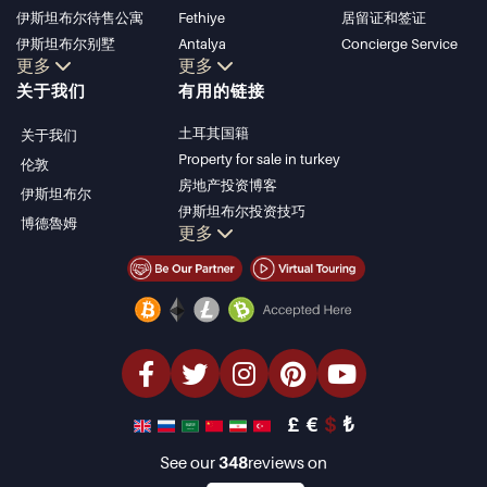
伊斯坦布尔待售公寓
Fethiye
居留证和签证
伊斯坦布尔别墅
Antalya
Concierge Service
更多
更多
博德鲁姆别墅
Kalkan
关于我们
有用的链接
安塔利亚待售公寓
Alanya
安塔利亚住宅
Kas
土耳其国籍
关于我们
Bursa
Property for sale in turkey
伦敦
Gocek
房地产投资博客
伊斯坦布尔
Side
伊斯坦布尔投资技巧
博德魯姆
Kemer
更多
土耳其房产投资
Dalyan
伊斯坦布尔投资型房产
Izmir
卖掉您的房产
Belek
经济型房产
海滨房产
豪华房产
投资型房产
设计与建造
£
€
$
₺
See our
348
reviews on