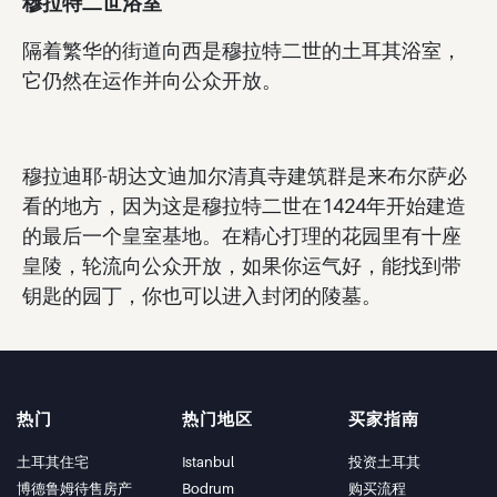
穆拉特二世浴室
隔着繁华的街道向西是穆拉特二世的土耳其浴室，
它仍然在运作并向公众开放。
穆拉迪耶-胡达文迪加尔清真寺建筑群是来布尔萨必
看的地方，因为这是穆拉特二世在1424年开始建造
的最后一个皇室基地。在精心打理的花园里有十座
皇陵，轮流向公众开放，如果你运气好，能找到带
钥匙的园丁，你也可以进入封闭的陵墓。
热门
热门地区
买家指南
土耳其住宅
Istanbul
投资土耳其
博德鲁姆待售房产
Bodrum
购买流程