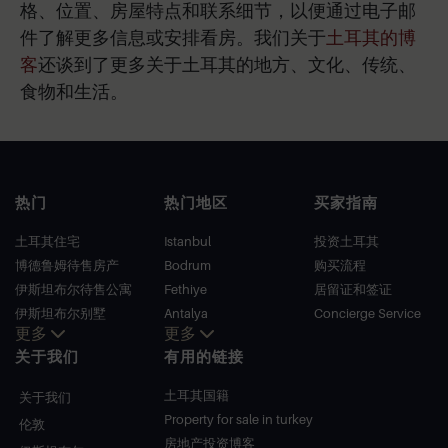
格、位置、房屋特点和联系细节，以便通过电子邮
件了解更多信息或安排看房。我们关于
土耳其的博
客
还谈到了更多关于土耳其的地方、文化、传统、
食物和生活。
热门
热门地区
买家指南
土耳其住宅
Istanbul
投资土耳其
博德鲁姆待售房产
Bodrum
购买流程
伊斯坦布尔待售公寓
Fethiye
居留证和签证
伊斯坦布尔别墅
Antalya
Concierge Service
更多
更多
博德鲁姆别墅
Kalkan
关于我们
有用的链接
安塔利亚待售公寓
Alanya
安塔利亚住宅
Kas
土耳其国籍
关于我们
Bursa
Property for sale in turkey
伦敦
Gocek
房地产投资博客