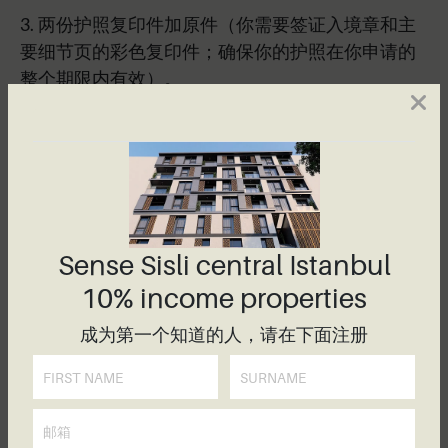
3. 两份护照复印件加原件（你需要签证入境章和主
要细节页的彩色复印件；确保你的护照在你申请的
整个期限内有效）。
4. 你的土耳其税号。如果你还没有，请到当地税务
局领取一个。
5. 证明你有医疗保险的证据。
6、银行对账单，证明你在土耳其居住期间有足够的
Sense Sisli central Istanbul
资金来照顾自己。如果你有一个土耳其银行账户，
请向他们索取打印的资金明细表。
10% income properties
7. 有关您的子女和配偶的文件（如果申请家庭居留
成为第一个知道的人，请在下面注册
证），如出生证明、护照和照片。
一旦提交申请并获得批准，您的新土耳其居留证将
由邮局交付。在您第一次申请时，该许可证的有效