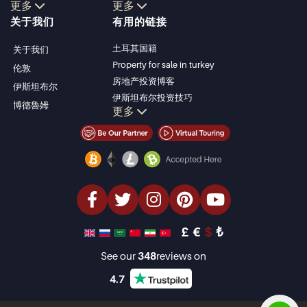
更多
更多
博德鲁姆别墅
Kalkan
关于我们
有用的链接
安塔利亚待售公寓
Alanya
安塔利亚住宅
Kas
土耳其国籍
关于我们
Bursa
Property for sale in turkey
伦敦
Gocek
房地产投资博客
伊斯坦布尔
Side
伊斯坦布尔投资技巧
博德魯姆
Kemer
更多
土耳其房产投资
Dalyan
伊斯坦布尔投资型房产
Izmir
卖掉您的房产
Belek
经济型房产
海滨房产
豪华房产
投资型房产
设计与建造
£
€
$
₺
See our
348
reviews on
4.7