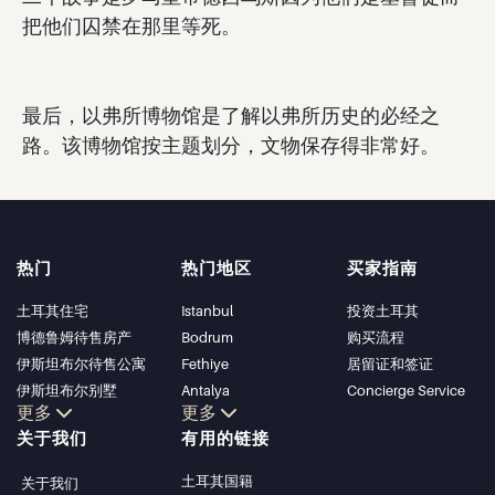
把他们囚禁在那里等死。
最后，以弗所博物馆是了解以弗所历史的必经之
路。该博物馆按主题划分，文物保存得非常好。
热门
热门地区
买家指南
土耳其住宅
Istanbul
投资土耳其
博德鲁姆待售房产
Bodrum
购买流程
伊斯坦布尔待售公寓
Fethiye
居留证和签证
伊斯坦布尔别墅
Antalya
Concierge Service
更多
更多
博德鲁姆别墅
Kalkan
关于我们
有用的链接
安塔利亚待售公寓
Alanya
安塔利亚住宅
Kas
土耳其国籍
关于我们