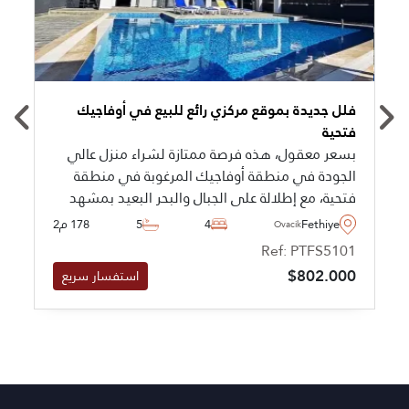
فلل جديدة بموقع مركزي رائع للبيع في أوفاجيك
فتحية
بسعر معقول، هذه فرصة ممتازة لشراء منزل عالي
الجودة في منطقة أوفاجيك المرغوبة في منطقة
فتحية، مع إطلالة على الجبال والبحر البعيد بمشهد
رائع.
Fethiye
4
5
178 م2
Ovacik
Ref: PTFS5101
$802.000
استفسار سريع