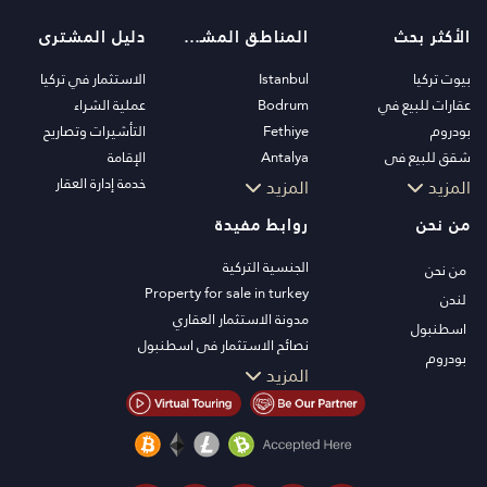
الأكثر بحث
المناطق المشهورة
دليل المشترى
بيوت تركيا
Istanbul
الاستثمار في تركيا
عقارات للبيع في
Bodrum
عملية الشراء
بودروم
Fethiye
التأشيرات وتصاريح
شقق للبيع في
Antalya
الإقامة
اسطنبول
Kalkan
خدمة إدارة العقار
المزيد
المزيد
فلل اسطنبول
Alanya
من نحن
روابط مفيدة
فلل بودروم
Kas
شقق للبيع في انطاليا
Bursa
الجنسية التركية
من نحن
منازل انطاليا
Gocek
Property for sale in turkey
لندن
Side
مدونة الاستثمار العقاري
اسطنبول
Kemer
نصائح الاستثمار في اسطنبول
بودروم
Dalyan
تلفزيون PT
المزيد
Izmir
عقارات اسطنبول للاستثمار
Belek
اعرض عقارك للبيع
الصفقة
شاطئ البحر