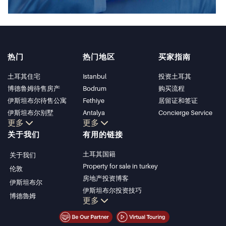
热门
热门地区
买家指南
土耳其住宅
Istanbul
投资土耳其
博德鲁姆待售房产
Bodrum
购买流程
伊斯坦布尔待售公寓
Fethiye
居留证和签证
伊斯坦布尔别墅
Antalya
Concierge Service
更多
更多
博德鲁姆别墅
Kalkan
关于我们
有用的链接
安塔利亚待售公寓
Alanya
安塔利亚住宅
Kas
土耳其国籍
关于我们
Bursa
Property for sale in turkey
伦敦
Gocek
房地产投资博客
伊斯坦布尔
Side
伊斯坦布尔投资技巧
博德魯姆
Kemer
更多
土耳其房产投资
Dalyan
伊斯坦布尔投资型房产
Izmir