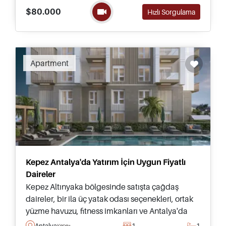
sağlamaktadır.
$80.000
Hızlı Sorgulama
Apartment
Kepez Antalya'da Yatırım İçin Uygun Fiyatlı
Daireler
Kepez Altınyaka bölgesinde satışta çağdaş
daireler, bir ila üç yatak odası seçenekleri, ortak
yüzme havuzu, fitness imkanları ve Antalya'da
başarılı bir kiralık yatırım potansiyeli
Antalya
1
1
Kepez