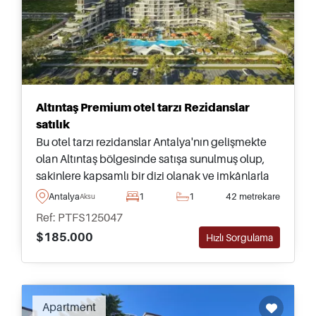
Altıntaş Premium otel tarzı Rezidanslar
satılık
Bu otel tarzı rezidanslar Antalya'nın gelişmekte
olan Altıntaş bölgesinde satışa sunulmuş olup,
sakinlere kapsamlı bir dizi olanak ve imkânlarla
donatılmış 5 yıldızlı güzel bir kompleksin
Antalya
1
1
42 metrekare
Aksu
parçasıdır.
Ref: PTFS125047
$185.000
Hızlı Sorgulama
Apartment