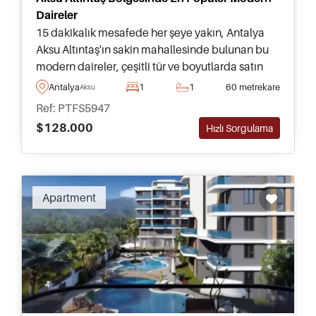
Daireler
15 dakikalık mesafede her şeye yakın, Antalya
Aksu Altıntaş'ın sakin mahallesinde bulunan bu
modern daireler, çeşitli tür ve boyutlarda satın
alınabilir.
Antalya
1
1
60 metrekare
Aksu
Ref: PTFS5947
$128.000
Hızlı Sorgulama
Apartment