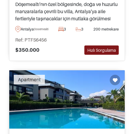
Döşemealtı'nın özel bölgesinde, doğa ve huzurlu
manzaralarla çevrili bu villa, Antalya'ya aile
fertleriyle taşınacaklar için mutlaka görülmesi
gereken, kendi bahçesi ve yüzme havuzuyla
Antalya
3
3
200 metrekare
Dosemealti
tamamlanmış bir mülktür.
Ref: PTFS6456
$350.000
Hızlı Sorgulama
Apartment