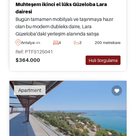
Muhteşem ikinci el lüks Güzeloba Lara
dairesi
Bugün tamamen mobilyalı ve taşınmaya hazır
olan bu modern dubleks daire, Lara
Güzeloba'daki yerleşim alanında satışa
sunulmuştur ve en yakın plaja sadece birkaç
Antalya
4
3
200 metrekare
Lara
dakika yürüme mesafesindedir.
Ref: PTFS125041
$364.000
Hızlı Sorgulama
Apartment