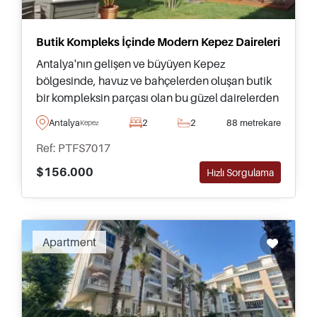
Butik Kompleks İçinde Modern Kepez Daireleri
Antalya'nın gelişen ve büyüyen Kepez
bölgesinde, havuz ve bahçelerden oluşan butik
bir kompleksin parçası olan bu güzel dairelerden
birini satın alırken iki veya üç odalı
Antalya
2
2
88 metrekare
Kepez
seçeneklerden tercih yapabilirsiniz.
Ref: PTFS7017
$156.000
Hızlı Sorgulama
Apartment