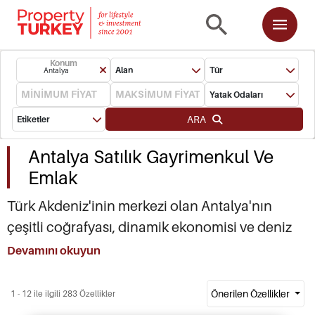
Konum
Alan
Tür
Antalya
Yatak Odaları
ARA
Etiketler
Antalya Satılık Gayrimenkul Ve
Emlak
Türk Akdeniz'inin merkezi olan Antalya'nın
çeşitli coğrafyası, dinamik ekonomisi ve deniz
kenarındaki gayrimenkulü, bölgeyi Türk
Devamını okuyun
Rivierası'nın en heyecan verici şehirlerinden biri
haline getirdi. Konyaaltı'ndaki Antalya Emlakları
Önerilen Özellikler
1 - 12 ile ilgili 283 Özellikler
ve Lara Plajı'ndaki gayrimenkuller, yıl boyu