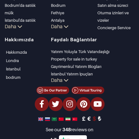
Bodrum'da satılık
Bodrum
Satın alma süreci
mülk
Fethiye
Oturma izinleri ve
İstanbul'da satılık
Antalya
vizeler
Daha
Daha
daire
Kalkan
Concierge Service
İstanbul Villaları
Alanya
Hakkımızda
Faydalı Bağlantılar
Bodrum Villası
Kas
Antalya'da satılık
Bursa
Yatırım Yoluyla Türk Vatandaşlığı
Hakkımızda
daire
Gocek
Property for sale in turkey
Londra
Antalya evleri
Side
Gayrimenkul Yatırım Blogları
İstanbul
Kemer
İstanbul Yatırım İpuçları
bodrum
Daha
Dalyan
PropertyTurkey TV
Izmir
İstanbul Yatırım Gayrimenkulleri
Belek
Mülkünüzü Satmak
Uygun Fiyatlı Emlaklar
Denize Sıfır Tesisler
£
€
$
₺
lüks Özellikler
Yatırım Amaçlı Gayrimenkuller
See our
348
reviews on
Tasarla ve inşa et