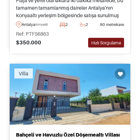
Plaja ve yerel olanaklara iki dakika mesafede, bu
tamamen tamamlanmış daireler Antalya'nın
Konyaaltı yerleşim bölgesinde satışa sunulmuş
olup, yüzme havuzu ve diğer sosyal tesislere
Antalya
2
2
90 metrekare
Konyaalti
erişim sağlamaktadır.
Ref: PTFS6863
$350.000
Hızlı Sorgulama
Villa
Bahçeli ve Havuzlu Özel Döşemealtı Villası