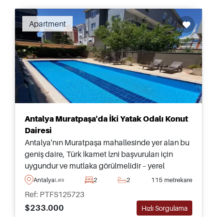
Apartment
Antalya Muratpaşa'da İki Yatak Odalı Konut
Dairesi
Antalya'nın Muratpaşa mahallesinde yer alan bu
geniş daire, Türk İkamet İzni başvuruları için
uygundur ve mutlaka görülmelidir – yerel
olanaklara ve toplu taşıma araçlarına sadece
Antalya
2
2
115 metrekare
Lara
birkaç dakika uzaklıktadır.
Ref: PTFS125723
$233.000
Hızlı Sorgulama