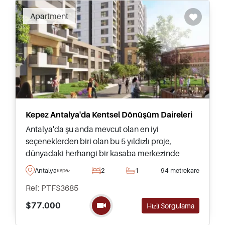
yaşamak için idealdir ve yatırım için
Apartment
mükemmeldir. Antalya Şehri'nin hızlı büyümesi,
sadece 2013 yılında şehrin nüfusunun on yıl
içinde iki katına çıkarak bir milyondan fazla
olmasını sağladı.
Kepez Antalya'da Kentsel Dönüşüm Daireleri
Antalya'da şu anda mevcut olan en iyi
seçeneklerden biri olan bu 5 yıldızlı proje,
dünyadaki herhangi bir kasaba merkezinde
bulunabilecek tüm olanakları sunar ve avantajlı
Antalya
2
1
94 metrekare
Kepez
ödeme planları ile bugün satışa sunulmuştur.
Ref: PTFS3685
$77.000
Hızlı Sorgulama