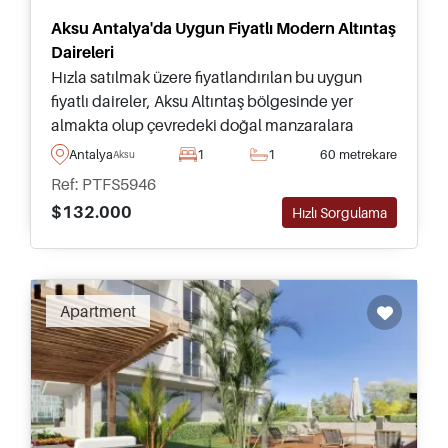
Aksu Antalya'da Uygun Fiyatlı Modern Altıntaş
Daireleri
Hızla satılmak üzere fiyatlandırılan bu uygun
fiyatlı daireler, Aksu Altıntaş bölgesinde yer
almakta olup çevredeki doğal manzaralara
bakmakta ve kapsamlı olanaklara sahip birinci
Antalya
1
1
60 metrekare
Aksu
sınıf bir sitenin parçasıdır.
Ref: PTFS5946
$132.000
Hızlı Sorgulama
Apartment