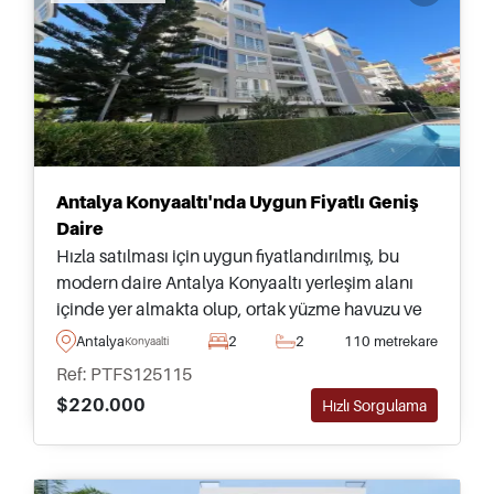
Antalya Konyaaltı'nda Uygun Fiyatlı Geniş
Daire
Hızla satılması için uygun fiyatlandırılmış, bu
modern daire Antalya Konyaaltı yerleşim alanı
içinde yer almakta olup, ortak yüzme havuzu ve
yeşil peyzajlı bahçeleri olan mükemmel bir
Antalya
2
2
110 metrekare
Konyaalti
sitede yer almaktadır.
Ref: PTFS125115
$220.000
Hızlı Sorgulama