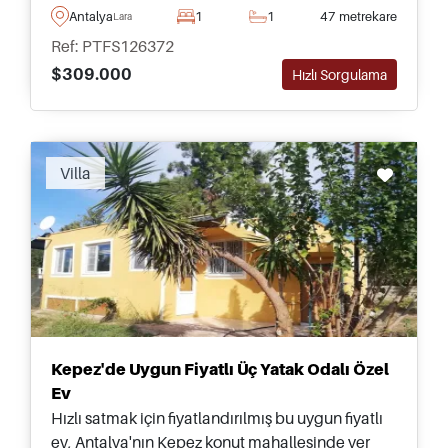
benzersiz 5 yıldızlı bir mülk satın alma fırsatı.
Antalya
1
1
47 metrekare
Lara
Ref: PTFS126372
$309.000
Hızlı Sorgulama
Villa
Kepez'de Uygun Fiyatlı Üç Yatak Odalı Özel
Ev
Hızlı satmak için fiyatlandırılmış bu uygun fiyatlı
ev, Antalya'nın Kepez konut mahallesinde yer