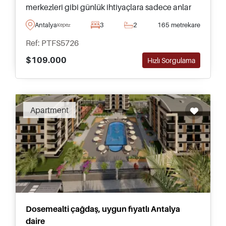
merkezleri gibi günlük ihtiyaçlara sadece anlar
uzaklıkta yaşamak isteyen aileler için uygundur.
Antalya
3
2
165 metrekare
Kepez
Ref: PTFS5726
$109.000
Hızlı Sorgulama
Apartment
Dosemealti çağdaş, uygun fiyatlı Antalya
daire