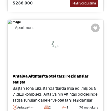
$236.000
Hızlı Sorgulama
Apartment
Antalya Altıntaş'ta otel tarzı rezidanslar
satışta
Baştan sona lüks standartlarda inşa edilmiş bu 5
yıldızlı kompleks, Antalya'nın Altıntaş bölgesinde
satışa sunulan daireler ve otel tarzı rezidanslar
sunar ve en yakın kumlu plaja sadece on dakika
Antalya
2
1
76 metrekare
Aksu