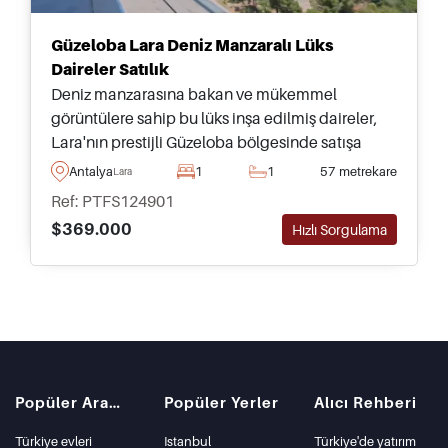
Güzeloba Lara Deniz Manzaralı Lüks
Daireler Satılık
Deniz manzarasına bakan ve mükemmel
görüntülere sahip bu lüks inşa edilmiş daireler,
Lara'nın prestijli Güzeloba bölgesinde satışa
sunulmuş olup, dükkanlar ve olanaklara sadece
Antalya
1
1
57 metrekare
Lara
kısa bir yürüme mesafesindedir.
Ref: PTFS124901
$369.000
Hızlı Sorgulama
Popüler Aramalar
Popüler Yerler
Alıcı Rehberi
Türkiye evleri
Istanbul
Türkiye'de yatırım