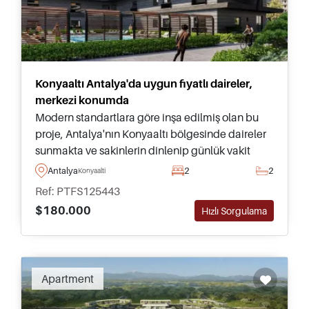
Konyaaltı Antalya'da uygun fiyatlı daireler,
merkezi konumda
Modern standartlara göre inşa edilmiş olan bu
proje, Antalya'nın Konyaaltı bölgesinde daireler
sunmakta ve sakinlerin dinlenip günlük vakit
geçirebileceği ortak yüzme havuzu ve bahçelere
Antalya
2
2
Konyaalti
sahiptir.
Ref: PTFS125443
$180.000
Hızlı Sorgulama
Apartment