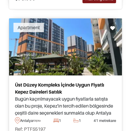
Apartment
Üst Düzey Kompleks İçinde Uygun Fiyatlı
Kepez Daireleri Satılık
Bugün kaçırılmayacak uygun fiyatlarla satışta
olan bu proje, Kepez'in tercih edilen bölgesinde
çeşitli daire seçenekleri sunmakta olup Antalya
Uluslararası Havalimanı'na sadece 15 dakika
Antalya
1
1
41 metrekare
Kepez
sürüş mesafesindedir, evinizden kolay ulaşım
Ref: PTFS5197