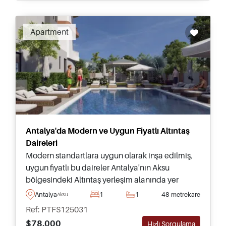
Apartment
Antalya'da Modern ve Uygun Fiyatlı Altıntaş
Daireleri
Modern standartlara uygun olarak inşa edilmiş,
uygun fiyatlı bu daireler Antalya'nın Aksu
bölgesindeki Altıntaş yerleşim alanında yer
almakta olup sosyal tesislere sahip yüksek kaliteli
Antalya
1
1
48 metrekare
Aksu
bir sitenin parçasıdır.
Ref: PTFS125031
$78.000
Hızlı Sorgulama