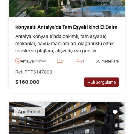
Konyaaltı Antalya'da Tam Eşyalı İkinci El Daire
Antalya Konyaaltı'nda bakımlı, tam eşyalı iç
mekanlar, havuz manzaraları, olağanüstü ortak
tesisler ve plajlara, alışverişe ve günlük
olanaklara mükemmel erişim sunan daire.
Antalya
1
1
55 metrekare
Konyaalti
Ref: PTFS147893
$160.000
Hızlı Sorgulama
Apartment