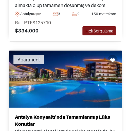
almakta olup tamamen döşenmiş ve dekore
edilmiştir – satın alma işlemi tamamlanır
Antalya
3
2
150 metrekare
Kepez
tamamlanmaz bir ailenin taşınması için hazırdır.
Ref: PTFS125710
$334.000
Hızlı Sorgulama
Apartment
Antalya Konyaaltı'nda Tamamlanmış Lüks
Konutlar