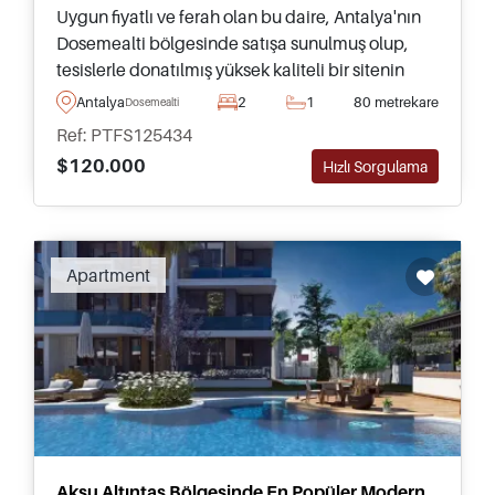
Uygun fiyatlı ve ferah olan bu daire, Antalya'nın
Dosemealti bölgesinde satışa sunulmuş olup,
tesislerle donatılmış yüksek kaliteli bir sitenin
parçasıdır ve günlük ihtiyaçlar ile ulaşım
Antalya
2
1
80 metrekare
Dosemealti
araçlarına sadece birkaç dakika uzaklıktadır.
Ref: PTFS125434
$120.000
Hızlı Sorgulama
Apartment
Aksu Altıntaş Bölgesinde En Popüler Modern