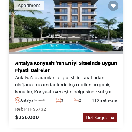
Apartment
Antalya Konyaaltı'nın En İyi Sitesinde Uygun
Fiyatlı Daireler
Antalya'da aranılan bir geliştirici tarafından
olağanüstü standartlarda inşa edilen bu geniş
konutlar, Konyaaltı yerleşim bölgesinde satışta
olup yüzme havuzu ve bahçeler dahil çeşitli site
Antalya
3
2
110 metrekare
Konyaalti
içi olanaklara erişim sunmaktadır.
Ref: PTFS5732
$225.000
Hızlı Sorgulama