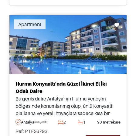
Apartment
Hurma Konyaaltı'nda Güzel İkinci El İki
Odalı Daire
Bu geniş daire Antalya'nın Hurma yerleşim
bölgesinde konumlanmış olup, ünlü Konyaaltı
plajlarına ve yerel ihtiyaçlara sadece kısa bir
sürüş mesafesindedir – burada yaşam hakkında
Antalya
2
1
90 metrekare
Konyaalti
daha fazla bilgi için bugün bilgi alın.
Ref: PTFS6793