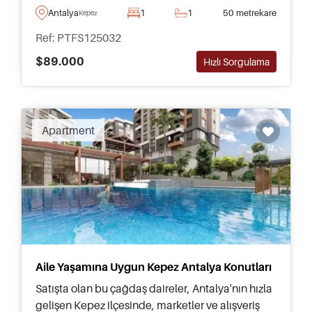
fazla bilgi almak için yerel danışmanlarımızla
Antalya
1
1
50 metrekare
Kepez
iletişime geçin.
Ref: PTFS125032
$89.000
Hızlı Sorgulama
Apartment
Aile Yaşamına Uygun Kepez Antalya Konutları
Satışta olan bu çağdaş daireler, Antalya'nın hızla
gelişen Kepez ilçesinde, marketler ve alışveriş