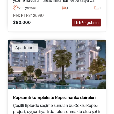
yüzme havuzu, fitness imkanları ve Antalya'da
başarılı bir kiralık yatırım potansiyeli
Antalya
1
1
Kepez
sunmaktadır.
Ref: PTFS125997
$80.000
Hızlı Sorgulama
Recommended
Apartment
Kapsamlı komplekste Kepez harika daireleri
Çeşitli tiplerde seçime sunulan bu Goksu Kepez
projesi, uygun fiyatlı daireler sunmakta olup şehir