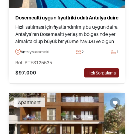
Dosemealti uygun fiyatlı iki odalı Antalya daire
Hızlı satılması için fiyatlandırılmış bu uygun daire,
Antalya'nın Dosemealti yerleşim bölgesinde yer
almakta olup büyük bir yüzme havuzu ve olgun
bahçelere erişime sahiptir. Ziyaretinizi ayarlamak
Antalya
2
1
Dosemealti
için bugün bizimle iletişime geçin.
Ref: PTFS125535
$97.000
Hızlı Sorgulama
Apartment