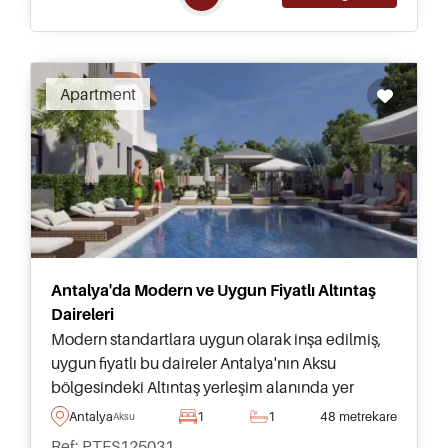
Recommended
Apartment
Antalya'da Modern ve Uygun Fiyatlı Altıntaş
Daireleri
Modern standartlara uygun olarak inşa edilmiş,
uygun fiyatlı bu daireler Antalya'nın Aksu
bölgesindeki Altıntaş yerleşim alanında yer
almakta olup sosyal tesislere sahip yüksek kaliteli
Antalya
1
1
48 metrekare
Aksu
bir sitenin parçasıdır.
Ref: PTFS125031