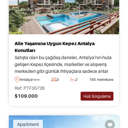
Aile Yaşamına Uygun Kepez Antalya
Konutları
Satışta olan bu çağdaş daireler, Antalya'nın hızla
gelişen Kepez ilçesinde, marketler ve alışveriş
merkezleri gibi günlük ihtiyaçlara sadece anlar
uzaklıkta yaşamak isteyen aileler için uygundur.
Antalya
3
2
165 metrekare
Kepez
Ref: PTFS5726
$109.000
Hızlı Sorgulama
Apartment