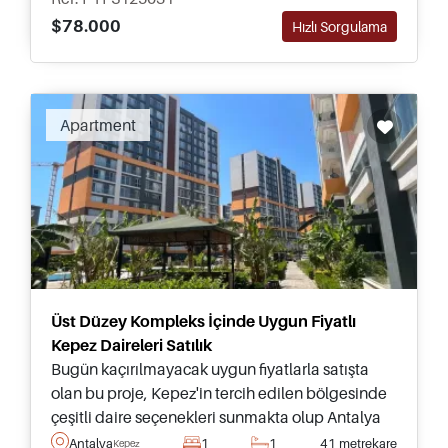
$78.000
Hızlı Sorgulama
Recommended
Apartment
Üst Düzey Kompleks İçinde Uygun Fiyatlı
Kepez Daireleri Satılık
Bugün kaçırılmayacak uygun fiyatlarla satışta
olan bu proje, Kepez'in tercih edilen bölgesinde
çeşitli daire seçenekleri sunmakta olup Antalya
Uluslararası Havalimanı'na sadece 15 dakika
Antalya
1
1
41 metrekare
Kepez