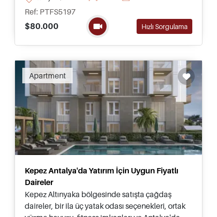
sürüş mesafesindedir, evinizden kolay ulaşım
Ref: PTFS5197
sağlamaktadır.
$80.000
Hızlı Sorgulama
Recommended
Apartment
Kepez Antalya'da Yatırım İçin Uygun Fiyatlı
Daireler
Kepez Altınyaka bölgesinde satışta çağdaş
daireler, bir ila üç yatak odası seçenekleri, ortak