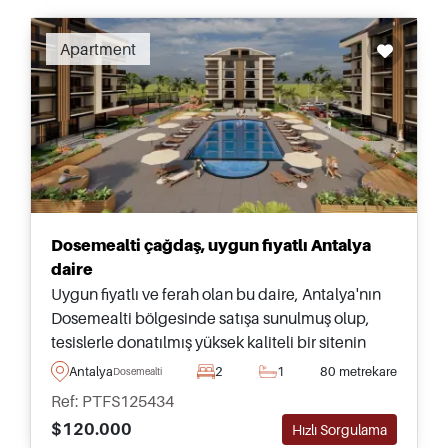
Recommended
Apartment
Dosemealti çağdaş, uygun fiyatlı Antalya
daire
Uygun fiyatlı ve ferah olan bu daire, Antalya'nın
Dosemealti bölgesinde satışa sunulmuş olup,
tesislerle donatılmış yüksek kaliteli bir sitenin
parçasıdır ve günlük ihtiyaçlar ile ulaşım
Antalya
2
1
80 metrekare
Dosemealti
araçlarına sadece birkaç dakika uzaklıktadır.
Ref: PTFS125434
$120.000
Hızlı Sorgulama