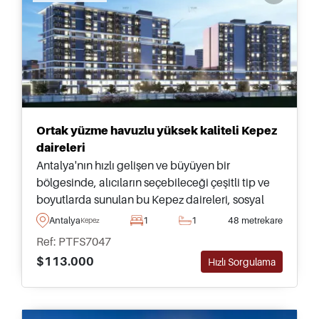
Ortak yüzme havuzlu yüksek kaliteli Kepez
daireleri
Antalya'nın hızlı gelişen ve büyüyen bir
bölgesinde, alıcıların seçebileceği çeşitli tip ve
boyutlarda sunulan bu Kepez daireleri, sosyal
tesislerle donatılmış yüksek kaliteli bir
Antalya
1
1
48 metrekare
Kepez
kompleksin parçasıdır.
Ref: PTFS7047
$113.000
Hızlı Sorgulama