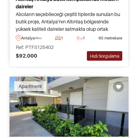
daireler
Alıcıların seçebileceği çeşitli tiplerde sunulan bu
butik proje, Antalya'nın Altıntaş bölgesinde
yüksek kaliteli daireler satmakta olup ortak
yüzme havuzu ve ortak yeşil bahçelere erişim
Antalya
1
1
65 metrekare
Aksu
imkânı sağlamaktadır.
Ref: PTFS125402
$92.000
Hızlı Sorgulama
Apartment