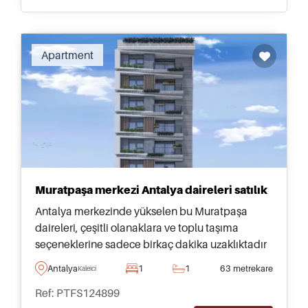
Apartment
Muratpaşa merkezi Antalya daireleri satılık
Antalya merkezinde yükselen bu Muratpaşa
daireleri, çeşitli olanaklara ve toplu taşıma
seçeneklerine sadece birkaç dakika uzaklıktadır
&ndash; bugün üç yatak odasına kadar olan
Antalya
1
1
63 metrekare
Kaleici
tiplerde satın alınabilir.
Ref: PTFS124899