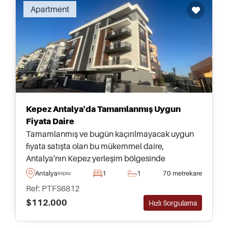
Apartment
Kepez Antalya'da Tamamlanmış Uygun
Fiyata Daire
Tamamlanmış ve bugün kaçırılmayacak uygun
fiyata satışta olan bu mükemmel daire,
Antalya'nın Kepez yerleşim bölgesinde
bulunmakta olup günlük ihtiyaçlara ve
Antalya
1
1
70 metrekare
Kepez
mağazalara sadece birkaç dakika uzaklıktadır.
Ref: PTFS6812
$112.000
Hızlı Sorgulama