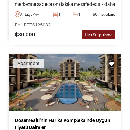
merkezine sadece on dakika mesafededir – daha
fazla bilgi almak için yerel danışmanlarımızla
Antalya
1
1
50 metrekare
Kepez
iletişime geçin.
Ref: PTFS125032
$89.000
Hızlı Sorgulama
Apartment
Dosemealti'nin Harika Kompleksinde Uygun
Fiyatlı Daireler