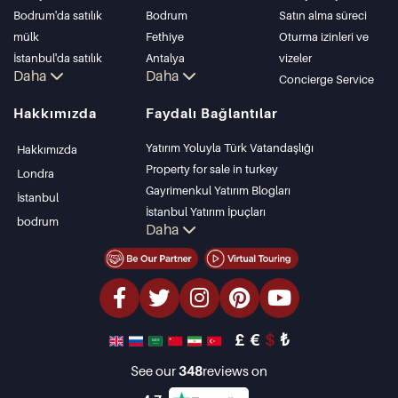
Bodrum'da satılık
Bodrum
Satın alma süreci
mülk
Fethiye
Oturma izinleri ve
İstanbul'da satılık
Antalya
vizeler
Daha
Daha
daire
Kalkan
Concierge Service
İstanbul Villaları
Alanya
Hakkımızda
Faydalı Bağlantılar
Bodrum Villası
Kas
Antalya'da satılık
Bursa
Yatırım Yoluyla Türk Vatandaşlığı
Hakkımızda
daire
Gocek
Property for sale in turkey
Londra
Antalya evleri
Side
Gayrimenkul Yatırım Blogları
İstanbul
Kemer
İstanbul Yatırım İpuçları
bodrum
Daha
Dalyan
PropertyTurkey TV
Izmir
İstanbul Yatırım Gayrimenkulleri
Belek
Mülkünüzü Satmak
Uygun Fiyatlı Emlaklar
Denize Sıfır Tesisler
£
€
$
₺
lüks Özellikler
Yatırım Amaçlı Gayrimenkuller
See our
348
reviews on
Tasarla ve inşa et