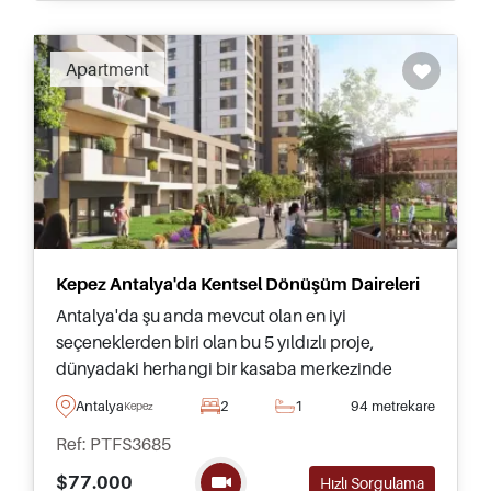
Recommended
Apartment
Kepez Antalya'da Kentsel Dönüşüm Daireleri
Antalya'da şu anda mevcut olan en iyi
seçeneklerden biri olan bu 5 yıldızlı proje,
dünyadaki herhangi bir kasaba merkezinde
bulunabilecek tüm olanakları sunar ve avantajlı
Antalya
2
1
94 metrekare
Kepez
ödeme planları ile bugün satışa sunulmuştur.
Ref: PTFS3685
$77.000
Hızlı Sorgulama