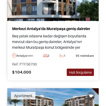
Merkezi Antalya'da Muratpaşa geniş daireler
Beş yatak odasına kadar değişen boyutlarda
mevcut olan bu geniş daireler, Antalya'nın
merkezi Muratpaşa konut bölgesinde yer
almakta olup aileler ve Türkiye'ye taşınmayı
Antalya
2
1
95 metrekare
Kaleici
düşünenler için idealdir.
Ref: PTFS6700
$104.000
Hızlı Sorgulama
Recommended
Apartment