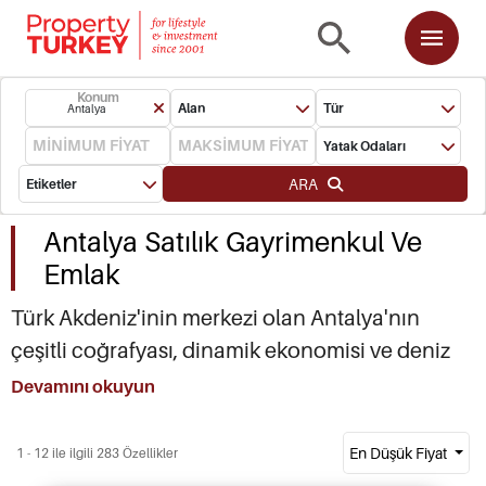
Konum
Alan
Tür
Antalya
Yatak Odaları
ARA
Etiketler
Antalya Satılık Gayrimenkul Ve
Emlak
Türk Akdeniz'inin merkezi olan Antalya'nın
çeşitli coğrafyası, dinamik ekonomisi ve deniz
kenarındaki gayrimenkulü, bölgeyi Türk
Devamını okuyun
Rivierası'nın en heyecan verici şehirlerinden biri
haline getirdi. Konyaaltı'ndaki Antalya Emlakları
En Düşük Fiyat
1 - 12 ile ilgili 283 Özellikler
ve Lara Plajı'ndaki gayrimenkuller, yıl boyu