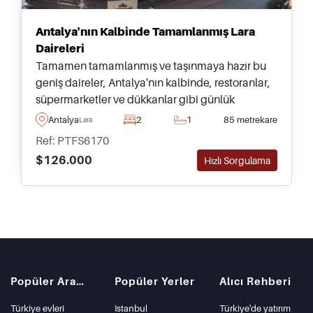
Antalya'nın Kalbinde Tamamlanmış Lara
Daireleri
Tamamen tamamlanmış ve taşınmaya hazır bu
geniş daireler, Antalya'nın kalbinde, restoranlar,
süpermarketler ve dükkanlar gibi günlük
olanaklara sadece birkaç dakika mesafede yer
Antalya
2
1
85 metrekare
Lara
alan rağbet gören Lara bölgesinde
Ref: PTFS6170
bulunmaktadır.
$126.000
Hızlı Sorgulama
Popüler Aramalar
Popüler Yerler
Alıcı Rehberi
Türkiye evleri
Istanbul
Türkiye'de yatırım