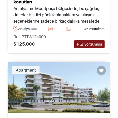
konutları
Antalya'nın Muratpaşa bölgesinde, bu çağdaş
daireler bir dizi günlük olanaklara ve ulaşım
seçeneklerine sadece birkaç dakika mesafede
olup; üç odaya kadar değişen büyüklüklerde
Antalya
1
1
46 metrekare
Kaleici
satın alınabilir.
Ref: PTFS124900
$125.000
Hızlı Sorgulama
Apartment