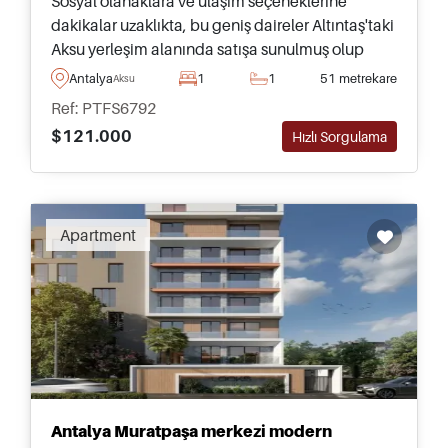
Sosyal olanaklara ve ulaşım seçeneklerine
dakikalar uzaklıkta, bu geniş daireler Altıntaş'taki
Aksu yerleşim alanında satışa sunulmuş olup
peyzajlı bahçeler ve yüzme havuzuna erişim
Antalya
1
1
51 metrekare
Aksu
imkanı sunar.
Ref: PTFS6792
$121.000
Hızlı Sorgulama
Apartment
Antalya Muratpaşa merkezi modern