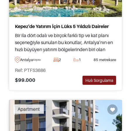
Kepez'de Yatırım İçin Lüks 5 Yıldızlı Daireler
Bir ila dört odalı ve birçok farklı tip ve kat planı
seçeneğiyle sunulan bu konutlar, Antalya'nın en
hızlı büyüyen yatırım bölgelerinden biri olan
Kepez'de bulunmakta olup, görülmesi tavsiye
Antalya
2
1
85 metrekare
Kepez
edilmektedir.
Ref: PTFS3686
$99.000
Hızlı Sorgulama
Apartment