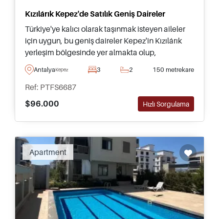
Kızılárık Kepez'de Satılık Geniş Daireler
Türkiye'ye kalıcı olarak taşınmak isteyen aileler
için uygun, bu geniş daireler Kepez'in Kızılárık
yerleşim bölgesinde yer almakta olup,
olanaklara ve toplu taşımaya sadece birkaç
Antalya
3
2
150 metrekare
Kepez
dakika mesafededir.
Ref: PTFS6687
$96.000
Hızlı Sorgulama
Apartment