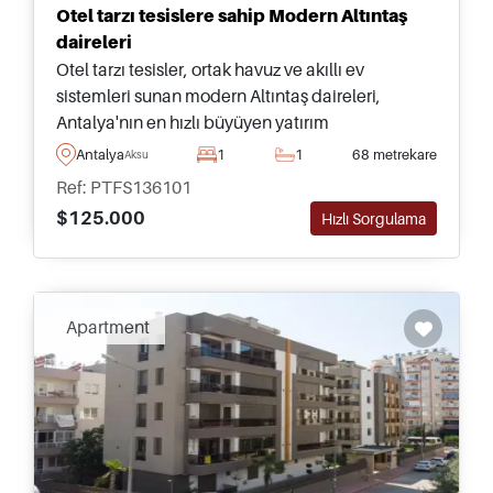
Otel tarzı tesislere sahip Modern Altıntaş
daireleri
Otel tarzı tesisler, ortak havuz ve akıllı ev
sistemleri sunan modern Altıntaş daireleri,
Antalya'nın en hızlı büyüyen yatırım
bölgelerinden birinde, havalimanı bağlantıları ve
Antalya
1
1
68 metrekare
Aksu
Lara plajlarına yakın konumdadır.
Ref: PTFS136101
$125.000
Hızlı Sorgulama
Apartment