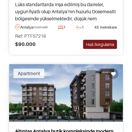
Lüks standartlarda inşa edilmiş bu daireler,
uygun fiyatlı olup Antalya'nın huzurlu Dosemealti
bölgesinde yükselmektedir, düşük nem
oranlarıyla bilinen bu bölge, aileler ve
Antalya
1
1
45 metrekare
Dosemealti
çocuklarıyla yaşamak isteyenler için idealdir.
Ref: PTFS7216
$90.000
Hızlı Sorgulama
Apartment
Altıntaş Antalya butik kompleksinde modern