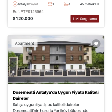
mağazalara ve ünlü plaja sadece kısa bir yürüme
Antalya
1
1
45 metrekare
Konyaalti
mesafesindedir.
Ref: PTFS125964
$120.000
Hızlı Sorgulama
Apartment
Dosemealti Antalya'da Uygun Fiyatlı Kaliteli
Daireler
Satışa uygun fiyatlı, bu kaliteli daireler
Dosemealti'nin huzurlu Yeniköy bölgesinde