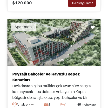
$120.000
Hızlı Sorgulama
Apartment
Peyzajlı Bahçeler ve Havuzlu Kepez
Konutları
Hızlı davranın; bu mülkler çok uzun süre satışta
kalmayacak – bu daireler Antalya'nın Kepez
bölgesinde satışta olup, yeşil bahçeler ve bir
yüzme havuzuyla donatılmış kaliteli bir projenin
Antalya
1
1
45 metrekare
Kepez