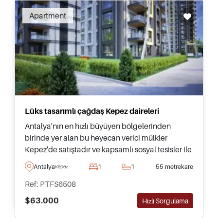
yaşamak için idealdir ve yatırım için
Apartment
mükemmeldir. Antalya Şehri'nin hızlı büyümesi,
sadece 2013 yılında şehrin nüfusunun on yıl
içinde iki katına çıkarak bir milyondan fazla
olmasını sağladı.
Lüks tasarımlı çağdaş Kepez daireleri
Antalya'nın en hızlı büyüyen bölgelerinden
birinde yer alan bu heyecan verici mülkler
Kepez'de satıştadır ve kapsamlı sosyal tesisler ile
yerinde olanaklarla tam donanımlı mükemmel
Antalya
1
1
55 metrekare
Kepez
bir kompleksin parçasıdır.
Ref: PTFS6508
$63.000
Hızlı Sorgulama