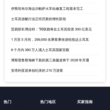
伊斯坦布尔海达尔帕萨火车站修复工程基本完工
土耳其游艇行业正经历新的增长阶段
贸易部长博拉特："阿联酋将在土耳其投资 300 亿美元
1 月至 5 月间，299,000 名乘客乘坐游轮抵达土耳其
6 个月内 380 万人涌入土耳其国家宫殿
博斯普鲁斯海峡下新的第三条隧道将于 2028 年开通
安塔利亚迎来创纪录的 210 万游客
热门
热门地区
买家指南