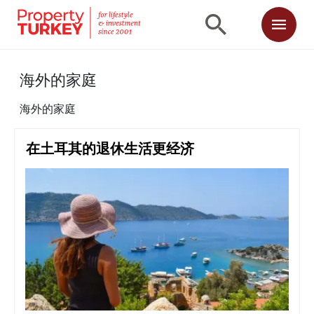
海外的家庭
海外的家庭
在土耳其的退休生活更经济