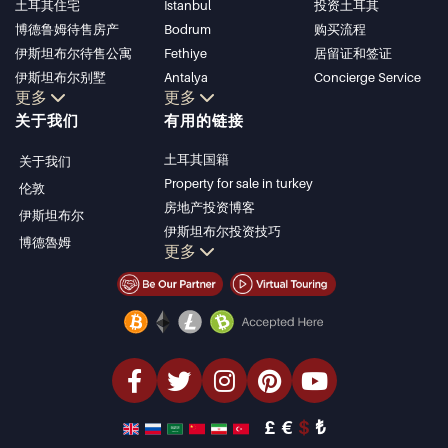
土耳其住宅
Istanbul
投资土耳其
博德鲁姆待售房产
Bodrum
购买流程
伊斯坦布尔待售公寓
Fethiye
居留证和签证
伊斯坦布尔别墅
Antalya
Concierge Service
更多
更多
博德鲁姆别墅
Kalkan
关于我们
有用的链接
安塔利亚待售公寓
Alanya
安塔利亚住宅
Kas
土耳其国籍
关于我们
Bursa
Property for sale in turkey
伦敦
Gocek
房地产投资博客
伊斯坦布尔
Side
伊斯坦布尔投资技巧
博德魯姆
Kemer
更多
土耳其房产投资
Dalyan
伊斯坦布尔投资型房产
Izmir
卖掉您的房产
Belek
经济型房产
海滨房产
豪华房产
投资型房产
设计与建造
£
€
$
₺