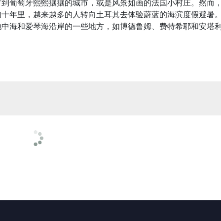
村到葡萄牙熙熙攘攘的城市，或是风景如画的法国小村庄。然而
的十年里，越来越多的人转向土耳其去体验蔚蓝的海滨度假避暑
地中海和爱琴海沿岸的一些地方，如博德鲁姆、费特希耶和安塔