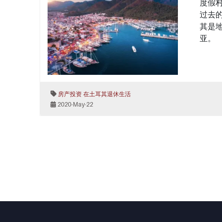
度假
过去
其是
亚。
房产投资
在土耳其退休生活
2020-May-22