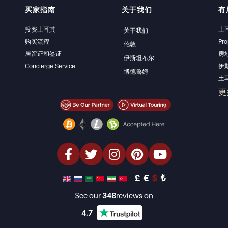
买家指南
关于我们
有
投资土耳其
土
关于我们
购买流程
Pro
伦敦
居留证和签证
房
伊斯坦布尔
Concierge Service
伊
博德魯姆
土
伊
更
卖
经
海
豪
投
设
£
€
$
₺
See our
348
reviews on
4.7