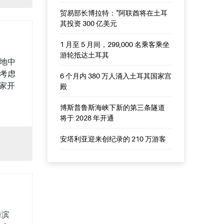
贸易部长博拉特："阿联酋将在土耳
其投资 300 亿美元
1 月至 5 月间，299,000 名乘客乘坐
游轮抵达土耳其
南地中
您考虑
6 个月内 380 万人涌入土耳其国家宫
家开
殿
博斯普鲁斯海峡下新的第三条隧道
将于 2028 年开通
安塔利亚迎来创纪录的 210 万游客
海滨