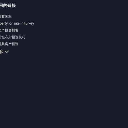
用的链接
耳其国籍
perty for sale in turkey
地产投资博客
斯坦布尔投资技巧
耳其房产投资
斯坦布尔投资型房产
多
掉您的房产
济型房产
滨房产
华房产
资型房产
计与建造