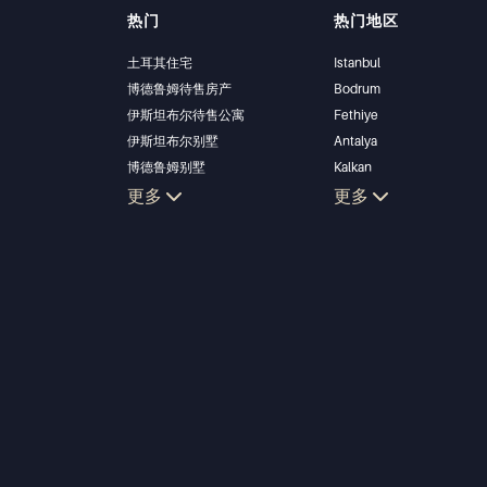
热门
热门地区
土耳其住宅
Istanbul
博德鲁姆待售房产
Bodrum
伊斯坦布尔待售公寓
Fethiye
伊斯坦布尔别墅
Antalya
博德鲁姆别墅
Kalkan
安塔利亚待售公寓
更多
Alanya
更多
安塔利亚住宅
Kas
Bursa
Gocek
Side
Kemer
Dalyan
Izmir
Belek