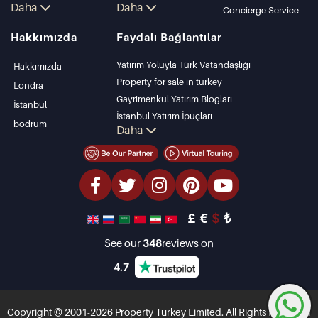
Daha
Daha
daire
Kalkan
Concierge Service
İstanbul Villaları
Alanya
Hakkımızda
Faydalı Bağlantılar
Bodrum Villası
Kas
Antalya'da satılık
Bursa
Yatırım Yoluyla Türk Vatandaşlığı
Hakkımızda
daire
Gocek
Property for sale in turkey
Londra
Antalya evleri
Side
Gayrimenkul Yatırım Blogları
İstanbul
Kemer
İstanbul Yatırım İpuçları
bodrum
Daha
Dalyan
PropertyTurkey TV
Izmir
İstanbul Yatırım Gayrimenkulleri
Belek
Mülkünüzü Satmak
Uygun Fiyatlı Emlaklar
Denize Sıfır Tesisler
£
€
$
₺
lüks Özellikler
Yatırım Amaçlı Gayrimenkuller
See our
348
reviews on
Tasarla ve inşa et
4.7
Copyright © 2001-2026 Property Turkey Limited. All Rights Reserved