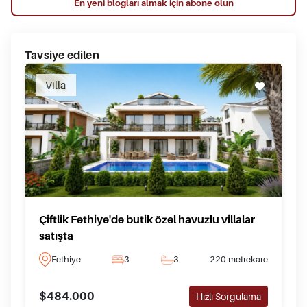
En yeni blogları almak için abone olun
Tavsiye edilen
Villa
Çiftlik Fethiye'de butik özel havuzlu villalar
satışta
Fethiye
3
3
220 metrekare
$484.000
Hızlı Sorgulama