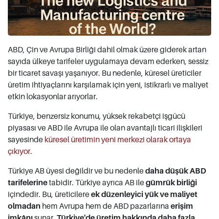
ABD, Çin ve Avrupa Birliği dahil olmak üzere giderek artan
sayıda ülkeye tarifeler uygulamaya devam ederken, sessiz
bir ticaret savaşı yaşanıyor. Bu nedenle, küresel üreticiler
üretim ihtiyaçlarını karşılamak için yeni, istikrarlı ve maliyet
etkin lokasyonlar arıyorlar.
Türkiye, benzersiz konumu, yüksek rekabetçi işgücü
piyasası ve ABD ile Avrupa ile olan avantajlı ticari ilişkileri
sayesinde
küresel üretimin yeni merkezi olarak ortaya
çıkıyor
.
Türkiye AB üyesi değildir ve bu nedenle
daha düşük ABD
tarifelerine
tabidir. Türkiye ayrıca AB ile
gümrük birliği
içindedir. Bu, üreticilere
ek düzenleyici yük ve maliyet
olmadan
hem Avrupa hem de ABD pazarlarına
erişim
imkânı
sunar.
Türkiye'de üretim hakkında daha fazla