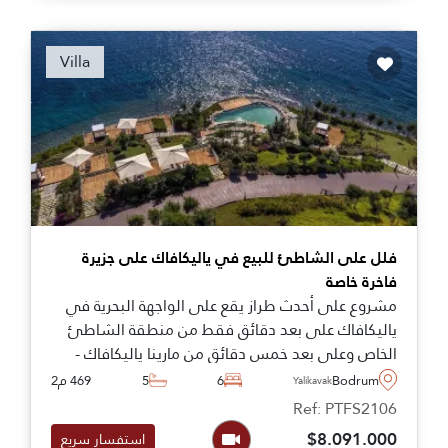
Recommended
Villa
فلل على الشاطئ للبيع في ياليكافاك على جزيرة
فاخرة خاصة
مشروع على أحدث طراز يقع على الواجهة البحرية في
ياليكافاك على بعد دقائق فقط من منطقة الشاطئ
الخاص وعلى بعد خمس دقائق من مارينا ياليكافاك -
يمكن القول إن هذا هو أفضل مجمع متاح حاليًا في
Bodrum
6
5
469 م2
Yalikavak
بودروم.
Ref: PTFS2106
$8.091.000
استفسار سريع