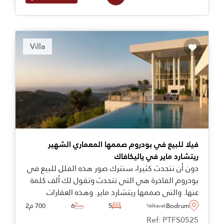
Recommended
Villa
فيلا للبيع في بودروم صممها المعماري الشهير
ريتشارد ماير في ياليكافاك
دون أن نتحدث كثيرا، سنترك صور هذه الفلل للبيع في
بودروم الفاخرة هي التي تتحدث وتقول لك ألف كلمة
عنها. والتي صممها ريتشارد ماير. وهذه العقارات
العصرية موجودة في ياليكافاك وتقدم لك المعنى
Bodrum
5
6
700 م2
Yalikavak
الحقيقي للفخامة والرقي في أسمى معانيه. انها
Ref: PTFS0525