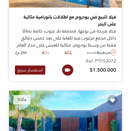
فيلا للبيع في بودروم مع اطلالات بانورامية مثالية
على البحر
فيلا فريدة من نوعها، مصممة بلا عيوب، خاصة تمامًا
داخل مجمع مرغوب فيه للغاية على بعد خمس دقائق
فقط من وسط بودروم، مثالية للعيش على مدار العام
Bodrum
4
4
250 م2
Konacik
Ref: PTFS2072
$1.500.000
استفسار سريع
Recommended
Villa