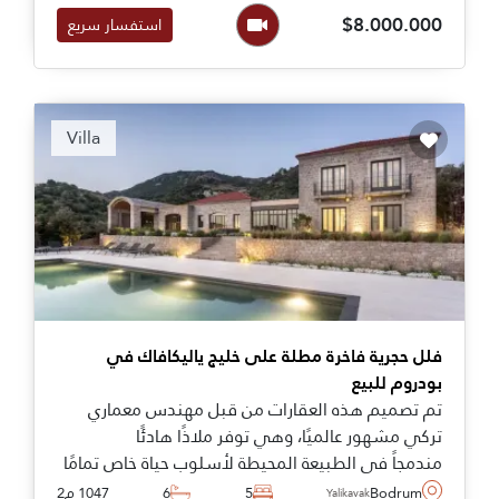
فرصة نادرة لامتلاك منزل صممه مهندس مبدع
$8.000.000
استفسار سريع
ومشهور على مستوى العالم.
Recommended
Villa
فلل حجرية فاخرة مطلة على خليج ياليكافاك في
بودروم للبيع
تم تصميم هذه العقارات من قبل مهندس معماري
تركي مشهور عالميًا، وهي توفر ملاذًا هادئًا
مندمجاً في الطبيعة المحيطة لأسلوب حياة خاص تمامًا
في بودروم، إلى جانب إطلالات رائعة على خليج
Bodrum
5
6
1047 م2
Yalikavak