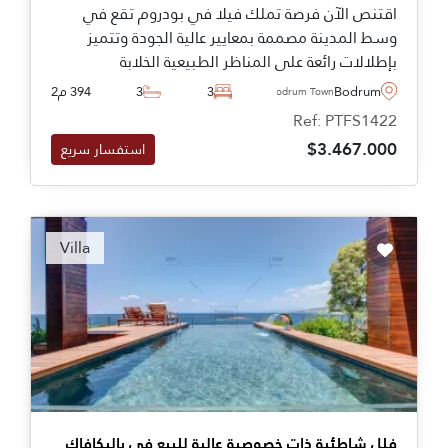
اقتنص الآن فرصة تملك فيلا في بودروم تقع في
وسط المدينة مصممة بمعايير عالية الجودة وتتميز
بإطلالات رائعة على المناظر الطبيعية الخلابة
والمساحات الخضراء والحدائق الواسعة والبحر. الفيلا
Bodrum
3
3
394 م2
Bodrum Town
تعد من أفضل العقارات المتاحة للبيع في بودروم لما
Ref: PTFS1422
تتميز به من موقع متميز وتصميمات عصرية ومساحات
$3.467.000
استفسار سريع
واسعة.
Recommended
Villa
فلل شاطئية ذات خصوصية عالية للبيع في ياليكافاك