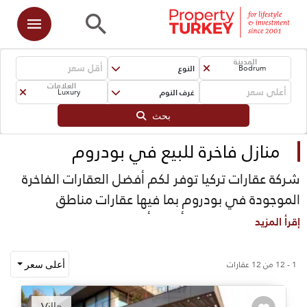
المدينة
النوع
Bodrum
العلامات
غرف النوم
Luxury
بحث
منازل فاخرة للبيع في بودروم
شركة عقارات تركيا توفر لكم أفضل العقارات الفاخرة
الموجودة في بودروم بما فيها عقارات مناطق
توركبوكو، ياليكافاك وأماكن أخرى في شبه جزيرة
إقرأ المزيد
بودروم. معظم العقارات الفاخرة التي لدينا توفر لك
عدة مميزات مثل الأنظمة الذكية والرخام والجودة
1 - 12 من 12 عقارات
أعلى سعر
العالية في البناء ومطبخ عصري وتصاميم مبتكرة
Recommended
ومرافق شاملة في موقع العقار وغيرها.
Villa