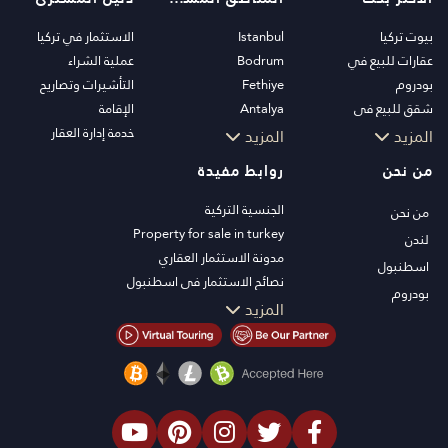
بيوت تركيا
Istanbul
الاستثمار في تركيا
عقارات للبيع في
Bodrum
عملية الشراء
بودروم
Fethiye
التأشيرات وتصاريح
شقق للبيع في
Antalya
الإقامة
اسطنبول
Kalkan
خدمة إدارة العقار
المزيد
المزيد
فلل اسطنبول
Alanya
من نحن
روابط مفيدة
فلل بودروم
Kas
شقق للبيع في انطاليا
Bursa
الجنسية التركية
من نحن
منازل انطاليا
Gocek
Property for sale in turkey
لندن
Side
مدونة الاستثمار العقاري
اسطنبول
Kemer
نصائح الاستثمار في اسطنبول
بودروم
Dalyan
تلفزيون PT
المزيد
Izmir
عقارات اسطنبول للاستثمار
Belek
اعرض عقارك للبيع
الصفقة
شاطئ البحر
العقارات الفاخرة