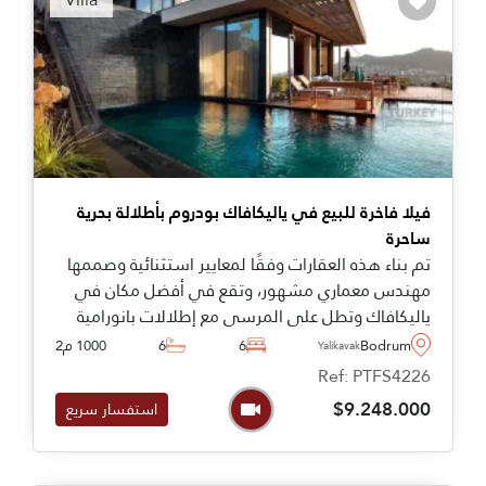
فيلا فاخرة للبيع في ياليكافاك بودروم بأطلالة بحرية
ساحرة
تم بناء هذه العقارات وفقًا لمعايير استثنائية وصممها
مهندس معماري مشهور، وتقع في أفضل مكان في
ياليكافاك وتطل على المرسى مع إطلالات بانورامية
مذهلة تمتد إلى أبعد ما يمكن للعين أن تراه.
Bodrum
6
6
1000 م2
Yalikavak
Ref: PTFS4226
$9.248.000
استفسار سريع