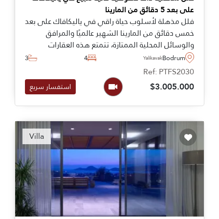
على بعد 5 دقائق من المارينا
فلل مذهلة لأسلوب حياة راقي في ياليكافاك على بعد
خمس دقائق من المارينا الشهير عالميًا والمرافق
والوسائل المحلية الممتازة، تتمتع هذه العقارات
بإمكانية الوصول الخاص إلى الشاطئ ومسبح مشترك
3
4
Bodrum
Yalikavak
ضخم.
Ref: PTFS2030
$3.005.000
استفسار سريع
Villa