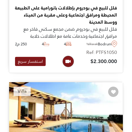
فلل للبيع في بودروم بإطلالات بانورامية على الطبيعة
المحيطة ومرافق اجتماعية وعلى مقربة من الميناء
ووسط المدينة
فلل للبيع في بودروم ضمن مجمع سكني فاخر مع
مرافق اجتماعية وخدمات عامة مع اطلالات خلابة
مفتوحة على الطبيعة المحيطة في موقع رائع على تلة
Bodrum
4
4
250 م2
Yalikavak
مرتفعة بمنطقة ياليكافاك. الفيلا مثالية للسكن
Ref: PTFS1050
العائلي والاقامة الدائمة في تركيا. الفلل بأحجام
$2.300.000
استفسار سريع
مختلفة وعلى مقربة من المرافق المحلية ووسائل
الراحة وعلى بعد دقائق من بالمرينا بودروم ووسط
المدينة وغيرها من المناطق. اتصل بنا اليوم.
Recommended
Villa