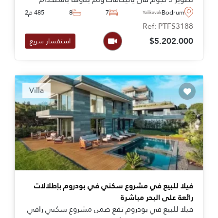
تقنيات فريدة تجمع بين الخشب والحجر الطبيعي لإنشاء
Bodrum
7
8
485 م2
Yalikavak
منزل مطابق لمعايير الفخامة.
Ref: PTFS3188
$5.202.000
استفسار سريع
Recommended
Villa
فيلا للبيع في مشروع سكني في بودروم بإطلالات
رائعة على البحر مباشرة
فيلا للبيع في بودروم تقع ضمن مشروع سكني راقي