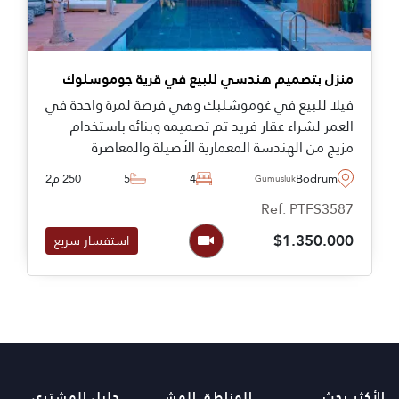
منزل بتصميم هندسي للبيع في قرية جوموسلوك
فيلا للبيع في غوموشلبك وهي فرصة لمرة واحدة في
العمر لشراء عقار فريد تم تصميمه وبنائه باستخدام
مزيج من الهندسة المعمارية الأصيلة والمعاصرة
بالتعاون مع المهندسين المعماريين في سافيت كايا ،
Bodrum
4
5
250 م2
Gumusluk
و تحيط بها حمام سباحة وحديقة لتندمج معها مع
Ref: PTFS3587
الحفاظ على جوهر الرئيسي هو الهدوء والصفاء في
المنزل.
$1.350.000
استفسار سريع
الأكثر بحث
المناطق المشهورة
دليل المشترى