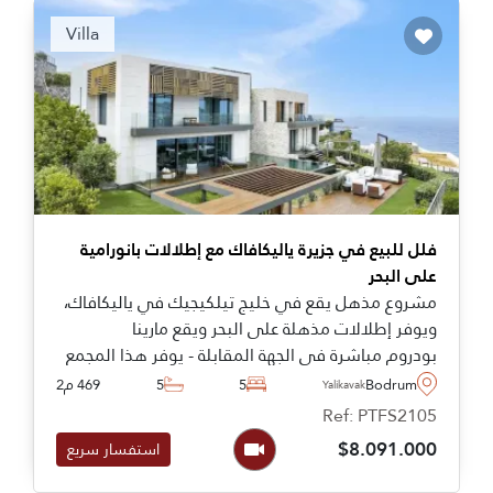
Recommended
Villa
فلل للبيع في جزيرة ياليكافاك مع إطلالات بانورامية
على البحر
مشروع مذهل يقع في خليج تيلكيجيك في ياليكافاك،
ويوفر إطلالات مذهلة على البحر ويقع مارينا
بودروم مباشرة في الجهة المقابلة - يوفر هذا المجمع
فيلات فاخرة تتراوح مساحتها من ثلاث إلى خمس غرف
Bodrum
5
5
469 م2
Yalikavak
نوم.
Ref: PTFS2105
$8.091.000
استفسار سريع