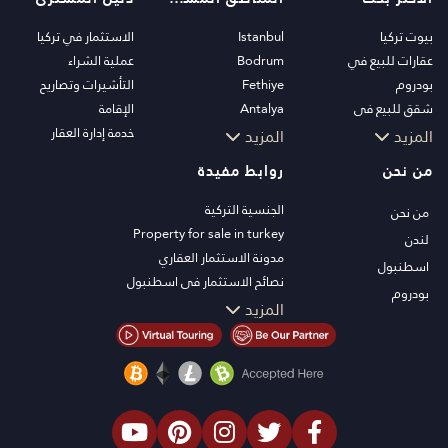
بيوت تركيا
Istanbul
الاستثمار في تركيا
عقارات للبيع في
Bodrum
عملية الشراء
بودروم
Fethiye
التأشيرات وتصاريح
شقق للبيع في
Antalya
الإقامة
اسطنبول
Kalkan
خدمة إدارة العقار
المزيد
المزيد
فلل اسطنبول
Alanya
من نحن
روابط مفيدة
فلل بودروم
Kas
شقق للبيع في انطاليا
Bursa
الجنسية التركية
من نحن
منازل انطاليا
Gocek
Property for sale in turkey
لندن
Side
مدونة الاستثمار العقاري
اسطنبول
Kemer
نصائح الاستثمار في اسطنبول
بودروم
Dalyan
تلفزيون PT
المزيد
Izmir
عقارات اسطنبول للاستثمار
Belek
اعرض عقارك للبيع
الصفقة
شاطئ البحر
العقارات الفاخرة