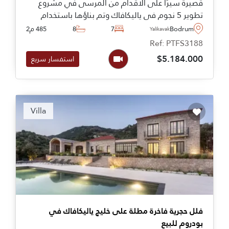
قصيرة سيرًا على الأقدام من المرسى في مشروع
تطوير 5 نجوم في ياليكافاك وتم بناؤها باستخدام
تقنيات فريدة تجمع بين الخشب والحجر الطبيعي لإنشاء
Bodrum
7
8
485 م2
Yalikavak
منزل مطابق لمعايير الفخامة.
Ref: PTFS3188
$5.184.000
استفسار سريع
Recommended
Villa
فلل حجرية فاخرة مطلة على خليج ياليكافاك في
بودروم للبيع