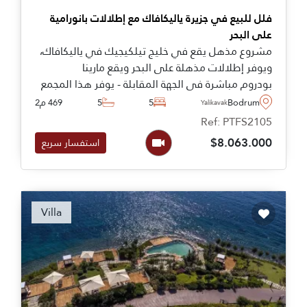
فلل للبيع في جزيرة ياليكافاك مع إطلالات بانورامية
على البحر
مشروع مذهل يقع في خليج تيلكيجيك في ياليكافاك،
ويوفر إطلالات مذهلة على البحر ويقع مارينا
بودروم مباشرة في الجهة المقابلة - يوفر هذا المجمع
فيلات فاخرة تتراوح مساحتها من ثلاث إلى خمس غرف
Bodrum
5
5
469 م2
Yalikavak
نوم.
Ref: PTFS2105
$8.063.000
استفسار سريع
Recommended
Villa