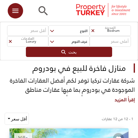
المدينة
النوع
Bodrum
العلامات
غرف النوم
Luxury
بحث
منازل فاخرة للبيع في بودروم
شركة عقارات تركيا توفر لكم أفضل العقارات الفاخرة
الموجودة في بودروم بما فيها عقارات مناطق
توركبوكو، ياليكافاك وأماكن أخرى في شبه جزيرة
إقرأ المزيد
بودروم. معظم العقارات الفاخرة التي لدينا توفر لك
عدة مميزات مثل الأنظمة الذكية والرخام والجودة
1 - 12 من 12 عقارات
أقل سعر
العالية في البناء ومطبخ عصري وتصاميم مبتكرة
Recommended
ومرافق شاملة في موقع العقار وغيرها.
Villa