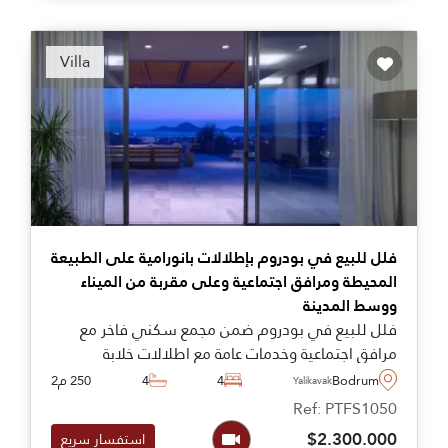
Villa
فلل للبيع في بودروم بإطلالات بانورامية على الطبيعة
المحيطة ومرافق اجتماعية وعلى مقربة من الميناء
ووسط المدينة
فلل للبيع في بودروم ضمن مجمع سكني فاخر مع
مرافق اجتماعية وخدمات عامة مع اطلالات خلابة
مفتوحة على الطبيعة المحيطة في موقع رائع على تلة
Bodrum
4
4
250 م2
Yalikavak
مرتفعة بمنطقة ياليكافاك. الفيلا مثالية للسكن
Ref: PTFS1050
العائلي والاقامة الدائمة في تركيا. الفلل بأحجام
$2.300.000
استفسار سريع