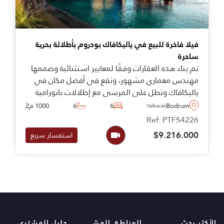
فيلا فاخرة للبيع في ياليكافاك بودروم بأطلالة بحرية
ساحرة
تم بناء هذه العقارات وفقًا لمعايير استثنائية وصممها
مهندس معماري مشهور، وتقع في أفضل مكان في
ياليكافاك وتطل على المرسى مع إطلالات بانورامية
مذهلة تمتد إلى أبعد ما يمكن للعين أن تراه.
Bodrum
6
6
1000 م2
Yalikavak
Ref: PTFS4226
$9.216.000
استفسار سريع
الأكثر بحث
المناطق المشهورة
دليل المشترى