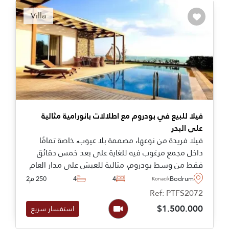
Recommended
Villa
فيلا للبيع في بودروم مع اطلالات بانورامية مثالية
على البحر
فيلا فريدة من نوعها، مصممة بلا عيوب، خاصة تمامًا
داخل مجمع مرغوب فيه للغاية على بعد خمس دقائق
فقط من وسط بودروم، مثالية للعيش على مدار العام
Bodrum
4
4
250 م2
Konacik
Ref: PTFS2072
$1.500.000
استفسار سريع