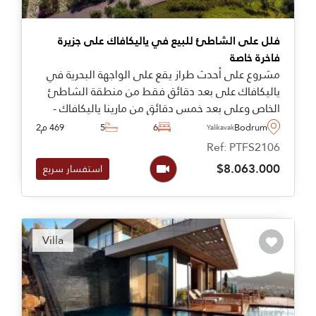
فلل على الشاطئ للبيع في ياليكافاك على جزيرة
فاخرة خاصة
مشروع على أحدث طراز يقع على الواجهة البحرية في
ياليكافاك على بعد دقائق فقط من منطقة الشاطئ
الخاص وعلى بعد خمس دقائق من مارينا ياليكافاك -
يمكن القول إن هذا هو أفضل مجمع متاح حاليًا في
Bodrum
6
5
469 م2
Yalikavak
بودروم.
Ref: PTFS2106
$8.063.000
استفسار سريع
Recommended
Villa