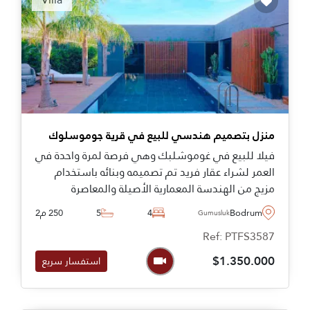
منزل بتصميم هندسي للبيع في قرية جوموسلوك
فيلا للبيع في غوموشلبك وهي فرصة لمرة واحدة في
العمر لشراء عقار فريد تم تصميمه وبنائه باستخدام
مزيج من الهندسة المعمارية الأصيلة والمعاصرة
بالتعاون مع المهندسين المعماريين في سافيت كايا ،
Bodrum
4
5
250 م2
Gumusluk
و تحيط بها حمام سباحة وحديقة لتندمج معها مع
Ref: PTFS3587
الحفاظ على جوهر الرئيسي هو الهدوء والصفاء في
المنزل.
$1.350.000
استفسار سريع