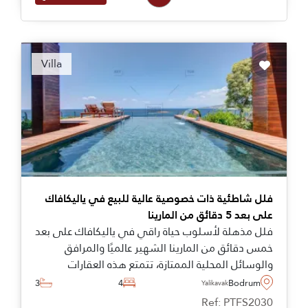
مختلفة وعلى مقربة من المرافق المحلية ووسائل
الراحة وعلى بعد دقائق من بالمرينا بودروم ووسط
المدينة وغيرها من المناطق. اتصل بنا اليوم.
Recommended
Villa
فلل شاطئية ذات خصوصية عالية للبيع في ياليكافاك
على بعد 5 دقائق من المارينا
فلل مذهلة لأسلوب حياة راقي في ياليكافاك على بعد
خمس دقائق من المارينا الشهير عالميًا والمرافق
والوسائل المحلية الممتازة، تتمتع هذه العقارات
بإمكانية الوصول الخاص إلى الشاطئ ومسبح مشترك
3
4
Bodrum
Yalikavak
ضخم.
Ref: PTFS2030