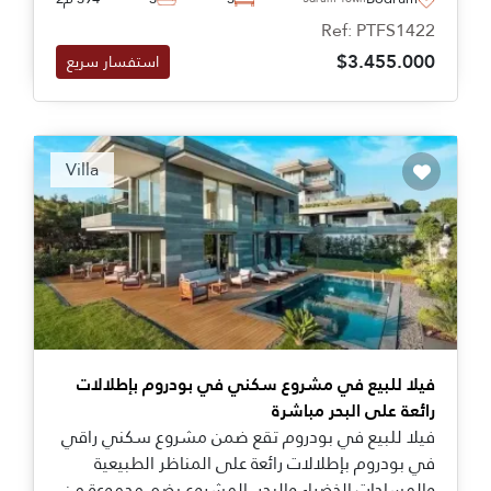
تعد من أفضل العقارات المتاحة للبيع في بودروم لما
Ref: PTFS1422
تتميز به من موقع متميز وتصميمات عصرية ومساحات
$3.455.000
استفسار سريع
واسعة.
Recommended
Villa
فيلا للبيع في مشروع سكني في بودروم بإطلالات
رائعة على البحر مباشرة
فيلا للبيع في بودروم تقع ضمن مشروع سكني راقي
في بودروم بإطلالات رائعة على المناظر الطبيعية
والمساحات الخضراء والبحر. المشروع يضم مجموعة من