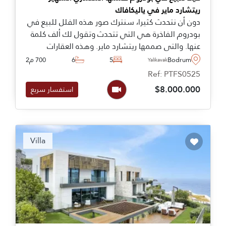
ريتشارد ماير في ياليكافاك
دون أن نتحدث كثيرا، سنترك صور هذه الفلل للبيع في
بودروم الفاخرة هي التي تتحدث وتقول لك ألف كلمة
عنها. والتي صممها ريتشارد ماير. وهذه العقارات
العصرية موجودة في ياليكافاك وتقدم لك المعنى
Bodrum
5
6
700 م2
Yalikavak
الحقيقي للفخامة والرقي في أسمى معانيه. انها
Ref: PTFS0525
فرصة نادرة لامتلاك منزل صممه مهندس مبدع
$8.000.000
استفسار سريع
ومشهور على مستوى العالم.
Recommended
Villa