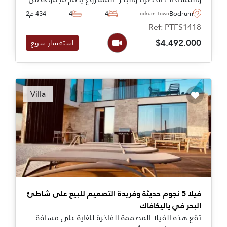
الوحدات السكنية التي تتنوع ما بين شقق وفلل
Bodrum
4
4
434 م2
Bodrum Town
وخدمات داخل المشروع ومرافق متنوعة لتوفر لك
Ref: PTFS1418
ولعائلتك مستوى معيشة راقي.
$4.492.000
استفسار سريع
Villa
فيلا 5 نجوم حديثة وفريدة التصميم للبيع على شاطئ
البحر في ياليكافاك
تقع هذه الفيلا المصممة الفاخرة للغاية على مسافة