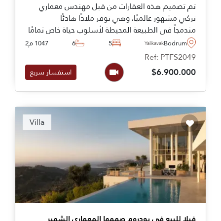
تم تصميم هذه العقارات من قبل مهندس معماري
تركي مشهور عالميًا، وهي توفر ملاذًا هادئًا
مندمجاً في الطبيعة المحيطة لأسلوب حياة خاص تمامًا
في بودروم، إلى جانب إطلالات رائعة على خليج
Bodrum
5
6
1047 م2
Yalikavak
ياليكافاك.
Ref: PTFS2049
$6.900.000
استفسار سريع
Recommended
Villa
فيلا للبيع في بودروم صممها المعماري الشهير