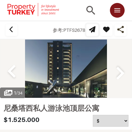
参考:
PTFS2678
1
/
34
尼桑塔西私人游泳池顶层公寓
$1.525.000