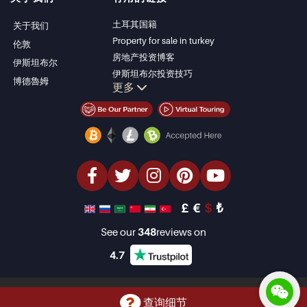
安塔利亚待售公寓
Alanya
安塔利亚住宅
Kas
土耳其国籍
关于我们
Bursa
Property for sale in turkey
伦敦
Gocek
房地产投资博客
伊斯坦布尔
Side
伊斯坦布尔投资技巧
博德魯姆
Kemer
更多
土耳其房产投资
Dalyan
伊斯坦布尔投资型房产
Izmir
卖掉您的房产
Belek
经济型房产
海滨房产
豪华房产
投资型房产
设计与建造
£
€
$
₺
See our
348
reviews on
4.7
Copyright © 2001-2026 Property Turkey Limited. All Rights Reserved
查询细节