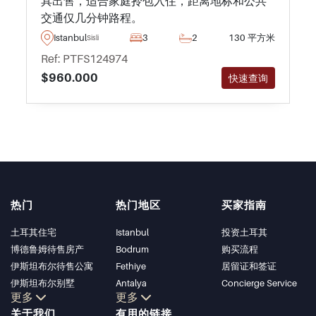
具出售，适合家庭拎包入住，距离地标和公共
交通仅几分钟路程。
Istanbul
3
2
130 平方米
Sisli
Ref: PTFS124974
$960.000
快速查询
热门
热门地区
买家指南
土耳其住宅
Istanbul
投资土耳其
博德鲁姆待售房产
Bodrum
购买流程
伊斯坦布尔待售公寓
Fethiye
居留证和签证
伊斯坦布尔别墅
Antalya
Concierge Service
更多
更多
博德鲁姆别墅
Kalkan
关于我们
有用的链接