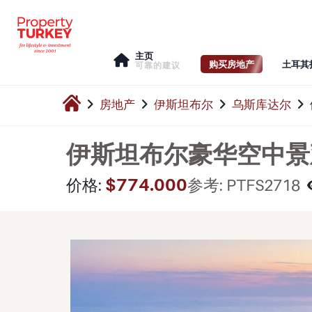
主页
购买房地产
土耳其
可靠的建议
房地产
伊斯坦布尔
乌斯库达尔
伊斯坦布尔豪华空中景
$774.000
价格:
参考: PTFS2718