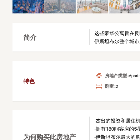
这些豪华公寓旨在反
简介
伊斯坦布尔整个城市
房地产类型 :
Apart
特色
卧室 :
2
-杰出的投资和居住
-拥有180间客房的
为何购买此房地产
-伊斯坦布尔最大的购