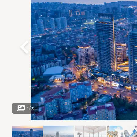
1
/
22