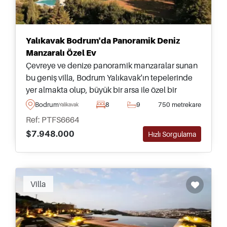
Yalıkavak Bodrum'da Panoramik Deniz
Manzaralı Özel Ev
Çevreye ve denize panoramik manzaralar sunan
bu geniş villa, Bodrum Yalıkavak'ın tepelerinde
yer almakta olup, büyük bir arsa ile özel bir
yaşam tarzı garantilemektedir.
Bodrum
8
9
750 metrekare
Yalikavak
Ref: PTFS6664
$7.948.000
Hızlı Sorgulama
Villa