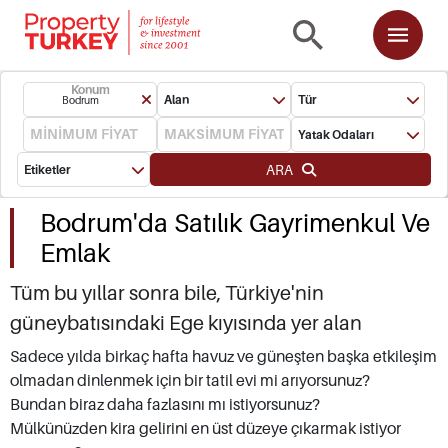
Konum
Alan
Tür
Bodrum
Yatak Odaları
ARA
Etiketler
Bodrum'da Satılık Gayrimenkul Ve
Emlak
Tüm bu yıllar sonra bile, Türkiye'nin
güneybatısındaki Ege kıyısında yer alan
Bodrum gayrimenkul piyasası, yurt dışında tatil
Sadece yılda birkaç hafta havuz ve güneşten başka etkileşim
olmadan dinlenmek için bir tatil evi mi arıyorsunuz?
evi edinmek için en popüler bölgelerden biri
Bundan biraz daha fazlasını mı istiyorsunuz?
olmaya devam ediyor. Muğla İli'nde bulunan
Mülkünüzden kira gelirini en üst düzeye çıkarmak istiyor
Bodrum'da satılık mülk almak, yalnızca tuğla ve