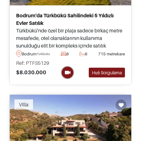
Bodrum'da Türkbükü Sahilindeki 5 Yıldızlı
Evler Satılık
Türkbükü'nde özel bir plaja sadece birkaç metre
mesafede, otel olanaklarının kullanıma
sunulduğu elit bir kompleks içinde satılık
olağanüstü 5 yıldızlı mülkler – bu, yarımadadaki
Bodrum
6
6
715 metrekare
Turkbuku
en etkileyici sitelerden biridir.
Ref: PTFS5129
$8.030.000
Hızlı Sorgulama
Villa