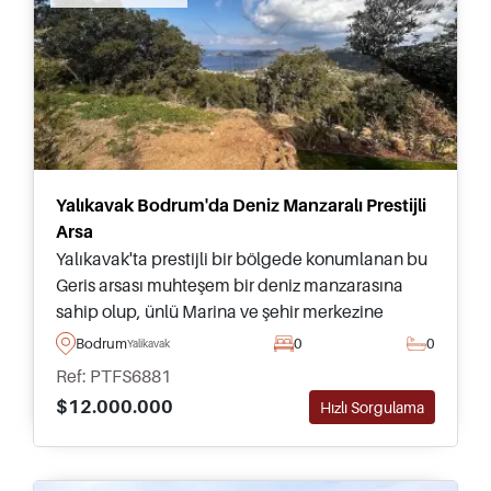
Yalıkavak Bodrum'da Deniz Manzaralı Prestijli
Arsa
Yalıkavak'ta prestijli bir bölgede konumlanan bu
Geris arsası muhteşem bir deniz manzarasına
sahip olup, ünlü Marina ve şehir merkezine
sadece 2 km mesafededir – on villa inşa etmek
Bodrum
0
0
Yalikavak
için gerekli inşaat izni mevcuttur.
Ref: PTFS6881
$12.000.000
Hızlı Sorgulama