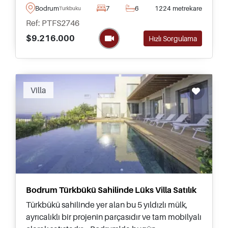
okyanusa kısa bir yürüyüş mesafesinde özel plaja
Bodrum
7
6
1224 metrekare
Turkbuku
erişimi olan villalardır.
Ref: PTFS2746
$9.216.000
Hızlı Sorgulama
Recommended
Villa
Bodrum Türkbükü Sahilinde Lüks Villa Satılık
Türkbükü sahilinde yer alan bu 5 yıldızlı mülk,
ayrıcalıklı bir projenin parçasıdır ve tam mobilyalı