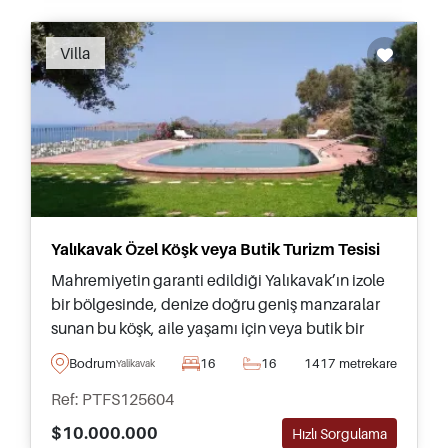
Recommended
Villa
Yalıkavak Özel Köşk veya Butik Turizm Tesisi
Mahremiyetin garanti edildiği Yalıkavak’ın izole
bir bölgesinde, denize doğru geniş manzaralar
sunan bu köşk, aile yaşamı için veya butik bir
turizm tesisi işletmeyi düşünen yatırımcılar için
Bodrum
16
16
1417 metrekare
Yalikavak
oldukça önerilmektedir.
Ref: PTFS125604
$10.000.000
Hızlı Sorgulama