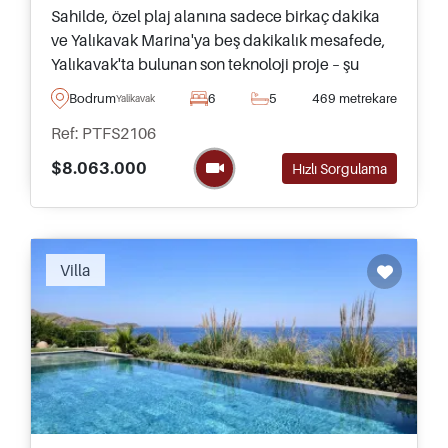
Sahilde, özel plaj alanına sadece birkaç dakika
ve Yalıkavak Marina'ya beş dakikalık mesafede,
Yalıkavak'ta bulunan son teknoloji proje – şu
anda Bodrum'da mevcut olan en iyi kompleks
Bodrum
6
5
469 metrekare
Yalikavak
olduğu söylenebilir.
Ref: PTFS2106
$8.063.000
Hızlı Sorgulama
Villa