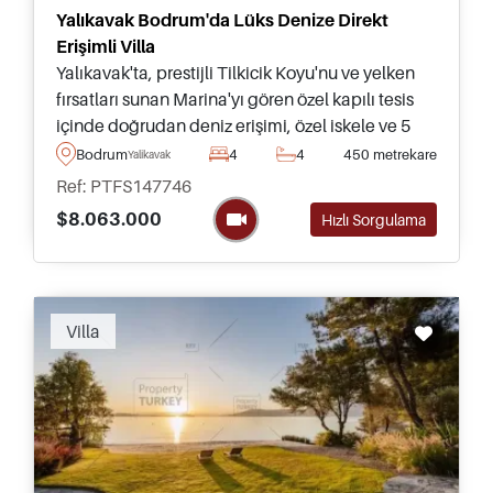
Yalıkavak Bodrum'da Lüks Denize Direkt
Erişimli Villa
Yalıkavak'ta, prestijli Tilkicik Koyu'nu ve yelken
fırsatları sunan Marina'yı gören özel kapılı tesis
içinde doğrudan deniz erişimi, özel iskele ve 5
yıldızlı olanaklar sunan seçkin villa.
Bodrum
4
4
450 metrekare
Yalikavak
Ref: PTFS147746
$8.063.000
Hızlı Sorgulama
Villa