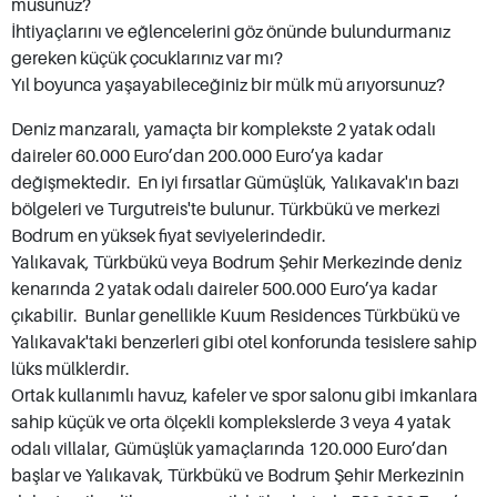
musunuz?
harca yatırım yapmak değildir. Bodrum
İhtiyaçlarını ve eğlencelerini göz önünde bulundurmanız
gereken küçük çocuklarınız var mı?
gayrimenkul ve emlak satın alanlar, hem
Yıl boyunca yaşayabileceğiniz bir mülk mü arıyorsunuz?
sofistike hem de rahat bir yaşam biçimine
yatırım yapıyor. Bodrum, uygun fiyatlı
Deniz manzaralı, yamaçta bir komplekste 2 yatak odalı
daireler 60.000 Euro’dan 200.000 Euro’ya kadar
gayrimenkullerden milyonlarca liralık
değişmektedir. En iyi fırsatlar Gümüşlük, Yalıkavak'ın bazı
Türkiye'nin en lüks villalarına kadar her bütçeye
bölgeleri ve Turgutreis'te bulunur. Türkbükü ve merkezi
hitap ediyor. St. Peter Kalesi, Halikarnassos
Bodrum en yüksek fiyat seviyelerindedir.
Mozolesi, antik Myndos Kapısı ve kumlu Deve
Yalıkavak, Türkbükü veya Bodrum Şehir Merkezinde deniz
kenarında 2 yatak odalı daireler 500.000 Euro’ya kadar
Plajı ile burada asla sıkıcı bir anınız olmayacak.
çıkabilir. Bunlar genellikle Kuum Residences Türkbükü ve
Yalıkavak'taki benzerleri gibi otel konforunda tesislere sahip
lüks mülklerdir.
Ortak kullanımlı havuz, kafeler ve spor salonu gibi imkanlara
sahip küçük ve orta ölçekli komplekslerde 3 veya 4 yatak
odalı villalar, Gümüşlük yamaçlarında 120.000 Euro’dan
başlar ve Yalıkavak, Türkbükü ve Bodrum Şehir Merkezinin