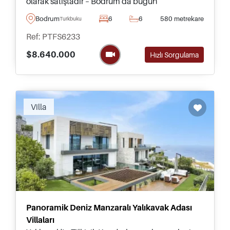
olarak satıştadır – Bodrum'da bugün
bulabileceğiniz en iyi villalardan biridir.
Bodrum
6
6
580 metrekare
Turkbuku
Ref: PTFS6233
$8.640.000
Hızlı Sorgulama
Recommended
Villa
Panoramik Deniz Manzaralı Yalıkavak Adası
Villaları