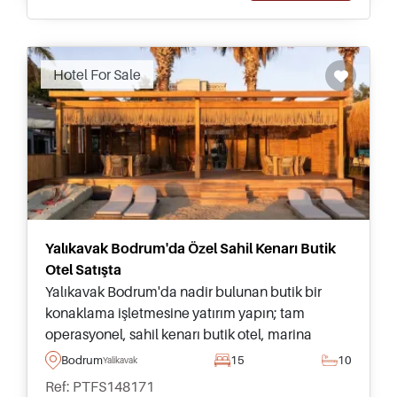
Hotel For Sale
Yalıkavak Bodrum'da Özel Sahil Kenarı Butik
Otel Satışta
Yalıkavak Bodrum'da nadir bulunan butik bir
konaklama işletmesine yatırım yapın; tam
operasyonel, sahil kenarı butik otel, marina
manzaraları, üstün misafir olanakları ve
Bodrum
15
10
Yalikavak
Türkiye'de olağanüstü iş potansiyeli sunar.
Ref: PTFS148171