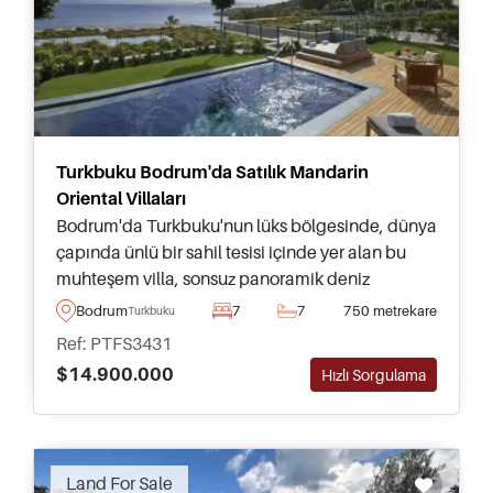
Turkbuku Bodrum'da Satılık Mandarin
Oriental Villaları
Bodrum'da Turkbuku'nun lüks bölgesinde, dünya
çapında ünlü bir sahil tesisi içinde yer alan bu
muhteşem villa, sonsuz panoramik deniz
manzarasına sahip olup Türkiye'de 6 yıldızlı bir
Bodrum
7
7
750 metrekare
Turkbuku
yaşam deneyimi sunmaktadır.
Ref: PTFS3431
$14.900.000
Hızlı Sorgulama
Recommended
Land For Sale