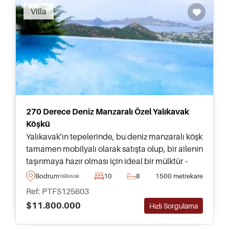
Villa
270 Derece Deniz Manzaralı Özel Yalıkavak
Köşkü
Yalıkavak'ın tepelerinde, bu deniz manzaralı köşk
tamamen mobilyalı olarak satışta olup, bir ailenin
taşınmaya hazır olması için ideal bir mülktür –
Bodrum Yarımadasında mutlaka görülmesi
Bodrum
10
8
1500 metrekare
Yalikavak
gereken bir ev ve ünlü Marinasına sadece birkaç
Ref: PTFS125603
dakika uzaklıktadır.
$11.800.000
Hızlı Sorgulama