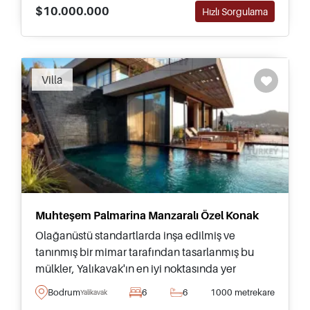
$10.000.000
Hızlı Sorgulama
Recommended
Villa
Muhteşem Palmarina Manzaralı Özel Konak
Olağanüstü standartlarda inşa edilmiş ve
tanınmış bir mimar tarafından tasarlanmış bu
mülkler, Yalıkavak'ın en iyi noktasında yer
almakta ve denizi gören muhteşem panoramik
Bodrum
6
6
1000 metrekare
Yalikavak
manzaralar sunmaktadır.