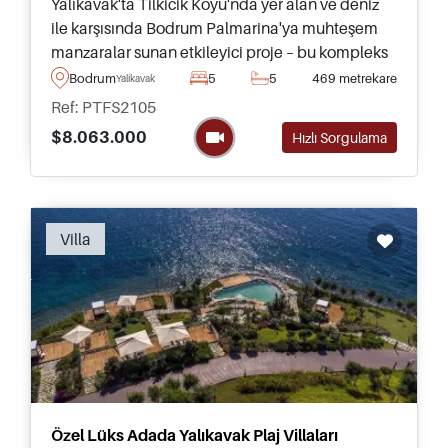
Yalıkavak'ta Tilkicik Koyu'nda yer alan ve deniz
ile karşısında Bodrum Palmarina'ya muhteşem
manzaralar sunan etkileyici proje – bu kompleks
üç ila beş yatak odalı lüks villalar sunmaktadır.
Bodrum
5
5
469 metrekare
Yalikavak
Ref: PTFS2105
$8.063.000
Hızlı Sorgulama
Recommended
Villa
Özel Lüks Adada Yalıkavak Plaj Villaları