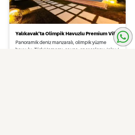
Yalıkavak'ta Olimpik Havuzlu Premium Villa
Panoramik deniz manzaralı, olimpik yüzme
havuzlu, Türk Hamamı, sauna, spor salonu, jakuzi
ve 5,000m2 özel arsaya sahip premium Yalıkavak
villası, Bodrum'da lüks aile yaşamı sunar.
Bodrum
6
8
1000 metrekare
Yalikavak
Ref: PTFS147445
$7.487.000
Hızlı Sorgulama
Villa