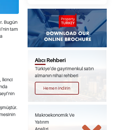
ır. Bugün
i'nin tam
na
Alıcı Rehberi
Türkiye'de gayrimenkul satın
almanın nihai rehberi
 İkinci
unda
Hemen indirin
seyi'nin
üşmüştür.
lmesinin
Makroekonomik Ve
Yatırım
Analizi