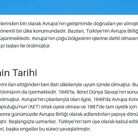
yelerinden biri olarak Avrupa'nın gelişiminde doğrudan yer almışt
önemli bir ülke konumundadır. Bazıları, Türkiye'nin Avrupa Birliğ
şünmektedir. Avrupa'nın çoğu bölgesinin işlerine dahil olması
ı taşları ile örülmüştür.
in Tarihi
ini ilan ettiğinden beri Batı ülkeleriyle uyum içinde olmuştur. Bu,
ılımlarını da içermektedir. 1945'te, İkinci Dünya Savaşı'nın son
i olmuştur. Avrupa'nın çıkarlarıyla olan ilgisi, 1949'da Avrupa Kon
luluğu'nun (AET) ortak üyesi olması ve 1987'de tam üyelik için
onra günümüzde Avrupa Birliği olarak adlandırılan yapıya dön
ştır. Başlangıçta uzmanlar, Türkiye'nin tam üye olarak kabul edi
, başka engeller bu süreci yavaşlatmıştır.