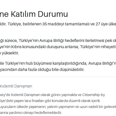
i'ne Katılım Durumu
ldir. Türkiye, belirlenen 35 maddeyi tamamlamalı ve 27 üye ülk
 sürece, Türkiye'nin Avrupa Birliği hedeflerini ilerletmesi pek o
ye'nin Kıbrıs konusundaki duruşunu anlarsa, Türkiye’nin nihayet
 yüksektir.
Türkiye'nin hızlı büyümesi karşılaştırıldığında, Avrupa Birliği’
tiyacından daha fazla olduğu bile düşünülebilir.
Kıdemli Danışman
key’de Kıdemli Danışman olarak görev yapmakta ve Citizenship by
e’deki yaşam tarzı fırsatları gibi konularda düzenli olarak içerik
 okuyucuların ülkede yaşamanın, yatırım yapmanın ve uzun vadeli bir gelece
larına yardımcı olmayı hedeflemektedir.