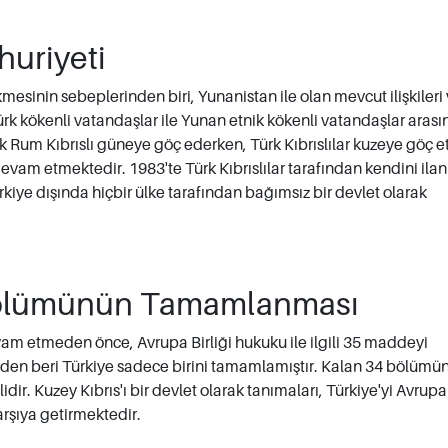
huriyeti
mesinin sebeplerinden biri, Yunanistan ile olan mevcut ilişkileri 
rk kökenli vatandaşlar ile Yunan etnik kökenli vatandaşlar aras
çok Rum Kıbrıslı güneye göç ederken, Türk Kıbrıslılar kuzeye göç
vam etmektedir. 1983'te Türk Kıbrıslılar tarafından kendini ila
kiye dışında hiçbir ülke tarafından bağımsız bir devlet olarak
ölümünün Tamamlanması
vam etmeden önce, Avrupa Birliği hukuku ile ilgili 35 maddeyi
en beri Türkiye sadece birini tamamlamıştır. Kalan 34 bölümün
ilidir. Kuzey Kıbrıs'ı bir devlet olarak tanımaları, Türkiye'yi Avrupa
karşıya getirmektedir.