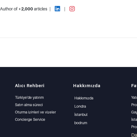
Author of
+2,000
articles
|
|
Alıcı Rehberi
Hakkımızda
Fa
Türkiye'de yatırım
Yat
Hakkımızda
Satın alma süreci
Pro
Londra
Oturma izinleri ve vizeler
Gay
İstanbul
Concierge Service
İst
bodrum
Pro
İst
D