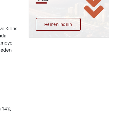
Hemen indirin
ve Kıbrıs
ında
 etmeye
n eden
 14'ü,