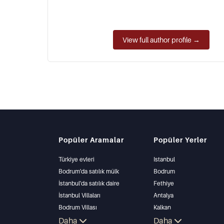
View full author profile →
Popüler Aramalar
Popüler Yerler
Türkiye evleri
Istanbul
Bodrum'da satılık mülk
Bodrum
İstanbul'da satılık daire
Fethiye
İstanbul Villaları
Antalya
Bodrum Villası
Kalkan
Antalya'da satılık daire
Daha
Alanya
Daha