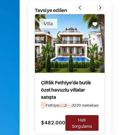
Tavsiye edilen
Villa
Villa
Çiftlik Fethiye'de butik
Datça'
özel havuzlu villalar
Deniz M
satışta
veya Bu
Fethiye
3
3
220 metrekare
Datca
Hızlı
$482.000
$2.184
Sorgulama