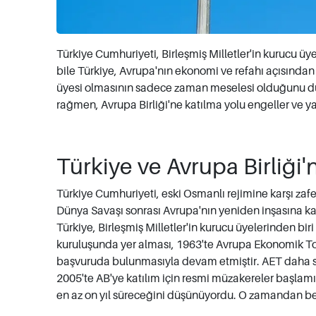
Türkiye Cumhuriyeti, Birleşmiş Milletler'in kurucu ü
bile Türkiye, Avrupa'nın ekonomi ve refahı açısından 
üyesi olmasının sadece zaman meselesi olduğunu dü
rağmen, Avrupa Birliği'ne katılma yolu engeller ve yap
Türkiye ve Avrupa Birliği'n
Türkiye Cumhuriyeti, eski Osmanlı rejimine karşı zafer
Dünya Savaşı sonrası Avrupa'nın yeniden inşasına kat
Türkiye, Birleşmiş Milletler'in kurucu üyelerinden bir
kuruluşunda yer alması, 1963'te Avrupa Ekonomik Top
başvuruda bulunmasıyla devam etmiştir. AET daha s
2005'te AB'ye katılım için resmi müzakereler başlamı
en az on yıl süreceğini düşünüyordu. O zamandan beri