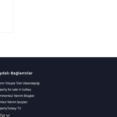
ydalı Bağlantılar
ırım Yoluyla Türk Vatandaşlığı
perty for sale in turkey
rimenkul Yatırım Blogları
anbul Yatırım İpuçları
pertyTurkey TV
anbul Yatırım Gayrimenkulleri
aha