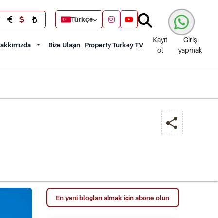
Türkçe
Kayıt
Giriş
akkımızda
Bize Ulaşın
Property Turkey TV
ol
yapmak
En yeni blogları almak için abone olun