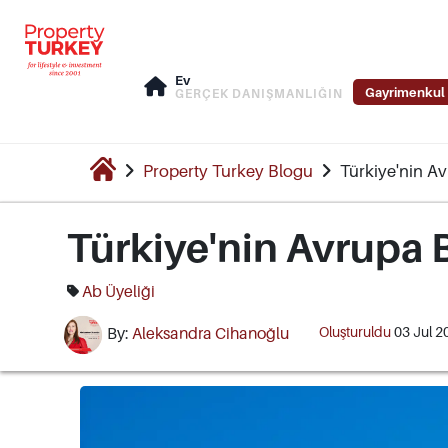
Ev
Gayrimenkul 
GERÇEK DANIŞMANLIĞIN
Property Turkey Blogu
Türkiye'nin Av
Türkiye'nin Avrupa B
Ab Üyeliği
Oluşturuldu
03 Jul 
By:
Aleksandra Cihanoğlu