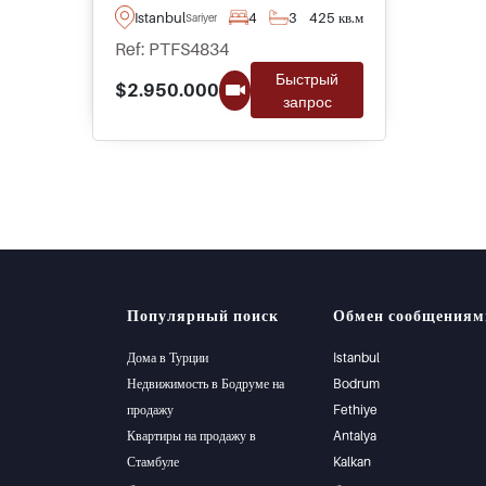
окруженная природой и
Istanbul
4
3
425 кв.м
Sariyer
деревьями, находится в районе
Ref: PTFS4834
Зекериякёй в Сарыере и
Быстрый
подходит для семейного
$2.950.000
запрос
проживания в популярном
районе Стамбула, всего в
нескольких минутах от школ и
удобств.
Популярный поиск
Обмен сообщениям
Дома в Турции
Istanbul
Недвижимость в Бодруме на
Bodrum
продажу
Fethiye
Квартиры на продажу в
Antalya
Стамбуле
Kalkan