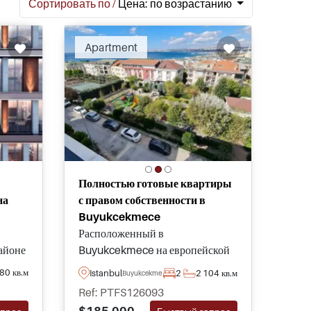
Сортировать по /
Цена: по возрастанию
Apartment
Полностью готовые квартиры
на
с правом собственности в
Buyukcekmece
Расположенный в
айоне
Buyukcekmece на европейской
новые
стороне Стамбула, этот
80 кв.м
Istanbul
2
2
104 кв.м
Buyukcekmece
завершённый проект предлагает
Ref: PTFS126093
я
современные квартиры по