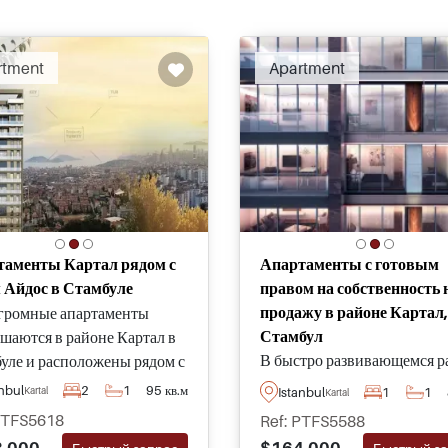
rtment
Apartment
таменты Картал рядом с
Апартаменты с готовым
 Айдос в Стамбуле
правом на собственность 
продажу в районе Картал,
громные апартаменты
Стамбул
шаются в районе Картал в
В быстро развивающемся р
уле и расположены рядом с
Стамбула эти совершенно 
 Айдос и всего в
anbul
2
1
95 кв.м
Istanbul
1
1
Kartal
Kartal
апартаменты продаются в
льких минутах от
PTFS5618
Ref: PTFS5588
Картале, откуда открываетс
рного моря - доступны для
.000