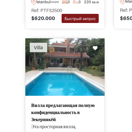
Ist
Istanbul
3
3
220 кв.м
Sariyer
предложить вторичную
покуп
Ref: 
Ref: PTFS2500
недвижимость в Маслак 1453 по
- эти
$650
$620.000
Быстрый запрос
отличным ценам и с доступом к
тихом
коммунальным объектам,
Стамб
включая торговый проспект
Recommended
длиной 1,5 км.
Villa
Вилла предлагающая полную
конфиденциальность в
Зекериякёй
Эта просторная вилла,