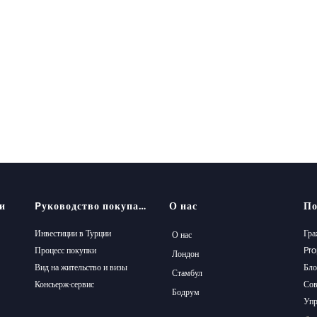
и
Pуководство покупателя
О нас
По
Инвестиции в Турции
Гра
О нас
Процесс покупки
Pro
Лондон
Вид на жительство и визы
Бло
Стамбул
Консьерж-сервис
Сов
Бодрум
Упр