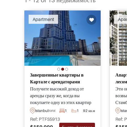
1 - 12 of 13 недвижимость
Apartment
Apa
Завершенные квартиры в
Апар
Картале с арендаторами
лесом
Получите высокий доход от
Эти о
аренды сразу же, когда вы
возвы
покупаете одну из этих квартир
Стамб
для продажи в Картале на
лесом
Istanbul
1
1
92 кв.м
Ist
Kartal
Анатолийской стороне Стамбула
неско
Ref: PTFS5913
Ref: 
- всего в нескольких минутах от
Мрамо
$150.000
$158