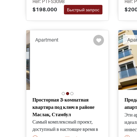
Ref: PTFS3098
Ref: 
Бахчекент в Стамбуле и доступны
апарт
$198.000
$200
Быстрый запрос
в размерах от одной до четырех
полно
спален и различных типов.
проек
зелен
выбир
Apartment
Apa
четыр
Просторная 3-комнатная
Прод
квартира под ключ в районе
апар
Маслак, Стамбул
Эти а
Самый комплексный проект,
идеал
доступный в настоящее время в
инвес
центре Стамбула, мы рады
ищут 