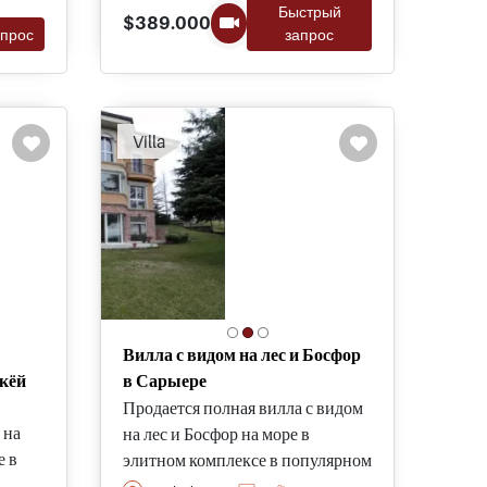
Быстрый
его в
анатолийской стороне Стамбула
$389.000
апрос
запрос
в жилом районе и всего в
ралей
нескольких минутах от
о.
остановок общественного
транспорта для тех, кто хочет
Villa
работать в центре города.
Вилла с видом на лес и Босфор
якёй
в Сарыере
Продается полная вилла с видом
 на
на лес и Босфор на море в
е в
элитном комплексе в популярном
),
районе Сарыер в Стамбуле,