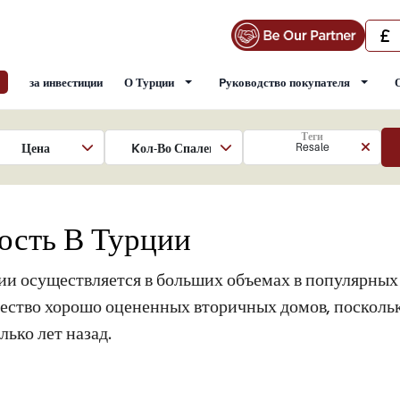
за инвестиции
О Турции
Pуководство покупателя
Теги
Цена
Kол-Во Спален
Resale
ость В Турции
и осуществляется в больших объемах в популярных
ество хорошо оцененных вторичных домов, поскольк
ько лет назад.