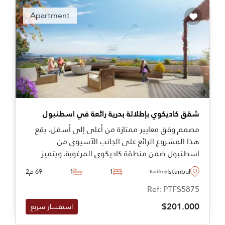
Apartment
شقق كاديكوي بإطلالة بحرية رائعة في اسطنبول
مصمم وفق معايير ممتازة من أعلى إلى أسفل، يقع
هذا المشروع الرائع على الجانب الآسيوي من
اسطنبول ضمن منطقة كاديكوي المرغوبة، ويتميز
بإطلالات بحرية رائعة من الشقق في الطوابق العليا.
Istanbul
1
1
69 م2
Kadikoy
Ref: PTFS5875
$201.000
استفسار سريع