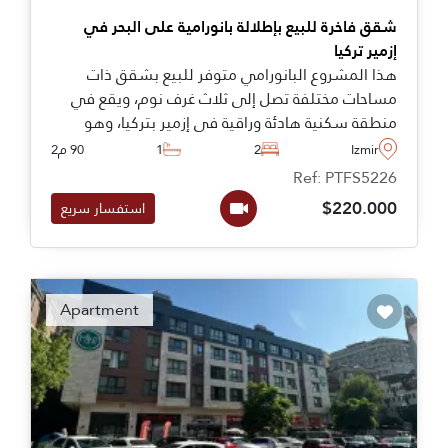
شقق فاخرة للبيع بإطلالة بانورامية على البحر في
إزمير تركيا
هذا المشروع البانورامي متوفر للبيع بشقق ذات
مساحات مختلفة تصل إلى ثلاث غرف نوم، ويقع في
منطقة سكنية هادئة وراقية في إزمير بتركيا، وهو
مجهز بمجموعة كاملة من المرافق الاجتماعية داخلياً.
Izmir
2
1
90 م2
Ref: PTFS5226
$220.000
استفسار سريع
Apartment