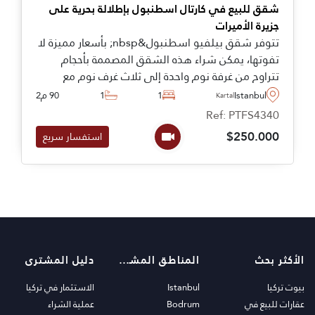
شقق للبيع في كارتال اسطنبول بإطلالة بحرية على
جزيرة الأميرات
تتوفر شقق بيلفيو اسطنبول&nbsp; بأسعار مميزة لا
تفوتها، يمكن شراء هذه الشقق المصممة بأحجام
تتراوح من غرفة نوم واحدة إلى ثلاث غرف نوم مع
دوبلكس وشقق أرضية عادية للاختيار من بينها على
Istanbul
1
1
90 م2
Kartal
الجانب الأناضولي في دراغوس.
Ref: PTFS4340
$250.000
استفسار سريع
الأكثر بحث
المناطق المشهورة
دليل المشترى
بيوت تركيا
Istanbul
الاستثمار في تركيا
عقارات للبيع في
Bodrum
عملية الشراء