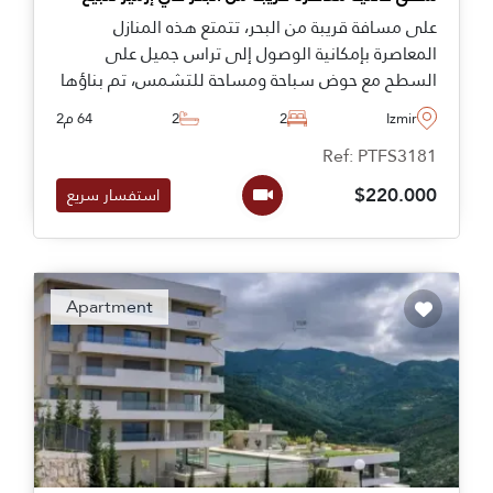
على مسافة قريبة من البحر، تتمتع هذه المنازل
المعاصرة بإمكانية الوصول إلى تراس جميل على
السطح مع حوض سباحة ومساحة للتشمس، تم بناؤها
لتلبية جميع احتياجات الحياة العصرية في تركيا ومتاحة
Izmir
2
2
64 م2
بخطط الدفع.
Ref: PTFS3181
$220.000
استفسار سريع
Apartment