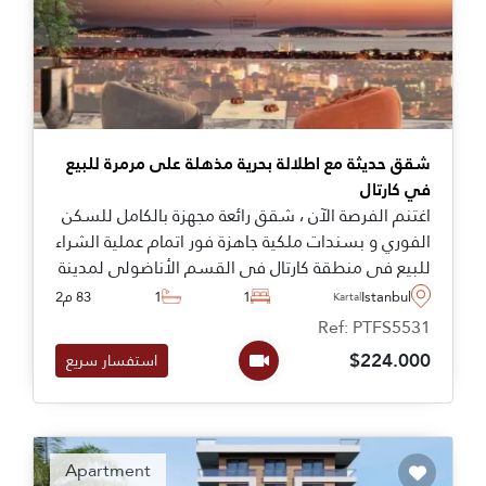
شقق حديثة مع اطلالة بحرية مذهلة على مرمرة للبيع
في كارتال
اغتنم الفرصة الآن ، شقق رائعة مجهزة بالكامل للسكن
الفوري و بسندات ملكية جاهزة فور اتمام عملية الشراء
للبيع في منطقة كارتال في القسم الأناضولي لمدينة
اسطنبول مناسبة لمن يرغب بالحصول على الجنسية
Istanbul
1
1
83 م2
Kartal
التركية عن طريق الاستثمار العقاري
Ref: PTFS5531
$224.000
استفسار سريع
Apartment