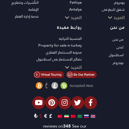
بودروم
Fethiye
التأشيرات وتصاريح
شقق للبيع في
Antalya
الإقامة
اسطنبول
Kalkan
خدمة إدارة العقار
المزيد
المزيد
فلل اسطنبول
Alanya
من نحن
روابط مفيدة
فلل بودروم
Kas
شقق للبيع في انطاليا
Bursa
الجنسية التركية
من نحن
منازل انطاليا
Gocek
Property for sale in turkey
لندن
Side
مدونة الاستثمار العقاري
اسطنبول
Kemer
نصائح الاستثمار في اسطنبول
بودروم
Dalyan
تلفزيون PT
المزيد
Izmir
عقارات اسطنبول للاستثمار
Belek
اعرض عقارك للبيع
الصفقة
شاطئ البحر
العقارات الفاخرة
الاستثمار
₺
$
€
£
التصميم والبناء
reviews on
348
See our