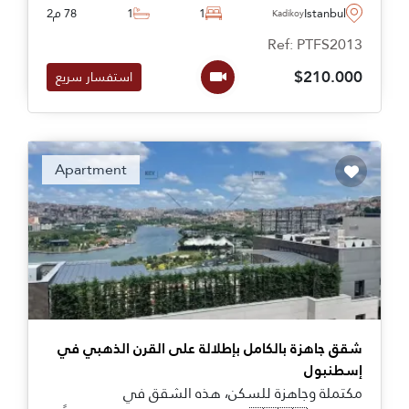
تسوق في الموقع، وغير ذلك الكثير.
Istanbul
1
1
78 م2
Kadikoy
Ref: PTFS2013
$210.000
استفسار سريع
Apartment
شقق جاهزة بالكامل بإطلالة على القرن الذهبي في
إسطنبول
مكتملة وجاهزة للسكن، هذه الشقق في