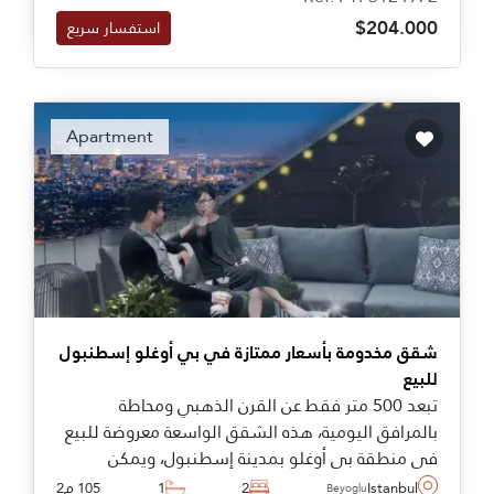
$204.000
استفسار سريع
Apartment
شقق مخدومة بأسعار ممتازة في بي أوغلو إسطنبول
للبيع
تبعد 500 متر فقط عن القرن الذهبي ومحاطة
بالمرافق اليومية، هذه الشقق الواسعة معروضة للبيع
في منطقة بي أوغلو بمدينة إسطنبول، ويمكن
شراؤها كوحدات بطابق واحد أو بنتهاوس دوبلكس.
Istanbul
2
1
105 م2
Beyoglu