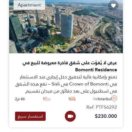
Apartment
عرض لا يُفوّت على شقق فاخرة معروضة للبيع في
Bomonti Residence
تمتع بإمكانية عالية لتحقيق دخل إيجاري عند الاستثمار
في Crown of Bomonti في Sisli – تقع هذه الشقق
في اسطنبول على بعد دقائق من ميدان تقسيم
والمعالم المركزية مثل بحر البوسفور.
Istanbul
1
1
46 م2
Sisli
Ref: PTFS6292
$230.000
استفسار سريع