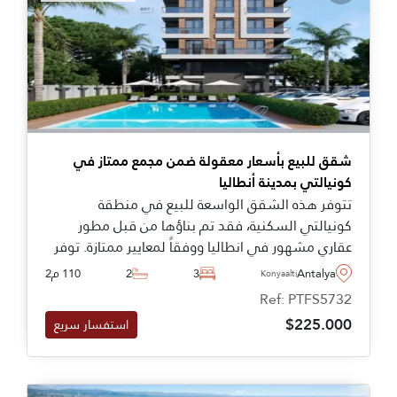
شقق للبيع بأسعار معقولة ضمن مجمع ممتاز في
كونيالتي بمدينة أنطاليا
تتوفر هذه الشقق الواسعة للبيع في منطقة
كونيالتي السكنية، فقد تم بناؤها من قبل مطور
عقاري مشهور في انطاليا ووفقاً لمعايير ممتازة. توفر
هذه العقارات إمكانية الاستفادة من مجموعة من
Antalya
3
2
110 م2
Konyaalti
المرافق داخل المجمع، بما في ذلك مسبح وحدائق.
Ref: PTFS5732
$225.000
استفسار سريع