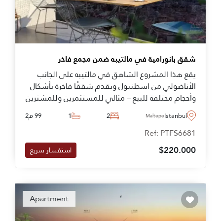
شقق بانورامية في مالتيبه ضمن مجمع فاخر
يقع هذا المشروع الشاهق في مالتيبه على الجانب
الأناضولي من اسطنبول ويقدم شققًا فاخرة بأشكال
وأحجام مختلفة للبيع – مثالي للمستثمرين وللمشترين
الباحثين عن نمط حياة جديد في تركيا.
Istanbul
2
1
99 م2
Maltepe
Ref: PTFS6681
$220.000
استفسار سريع
Apartment