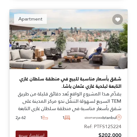
Apartment
شقق بأسعار مناسبة للبيع في منطقة سلطان غازي
التابعة لبلدية غازي عثمان باشا.
يقدّم هذا المشروع الواقع بُعد دقائق قليلة من طريق
TEM السريع لسهولة التنقّل نحو مركز المدينة على
شقق بأسعار مناسبة في منطقة سلطان غازي التابعة
لغازي عثمان باشا، حيث يشهد إقبال كبير وسرعة في
Istanbul
1
1
62 م2
Gaziosmanpasa
المبيعات.
Ref: PTFS125224
$202.000
استفسار سريع