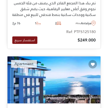
تم بناء هذا المجمع الفاخر الذي يصنف من فئة الخمس
نجوم وفق أعلى معايير الرفاهية، حيث يضم شقق
سكنية ووحدات سكنية بنمط فندقي للبيع في منطقة
ألتنتاش في أنطاليا، كما يبعد عشر دقائق بالسيارة
Antalya
2
1
76 م2
Aksu
فقط عن أقرب شاطئ رملي.
Ref: PTFS125180
$249.000
استفسار سريع
Apartment