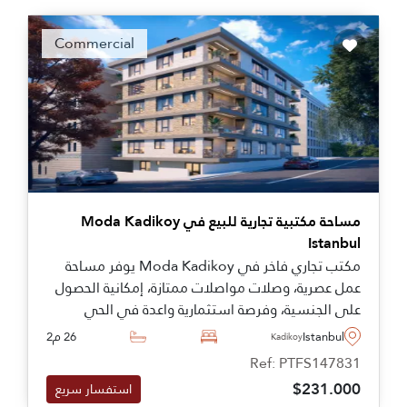
Commercial
مساحة مكتبية تجارية للبيع في Moda Kadikoy
Istanbul
مكتب تجاري فاخر في Moda Kadikoy يوفر مساحة
عمل عصرية، وصلات مواصلات ممتازة، إمكانية الحصول
على الجنسية، وفرصة استثمارية واعدة في الحي
التجاري المزدهر في الجانب الآسيوي من إسطنبول.
Istanbul
26 م2
Kadikoy
Ref: PTFS147831
$231.000
استفسار سريع