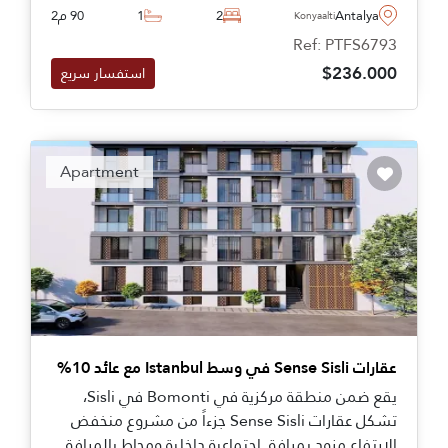
للمزيد من المعلومات عن الحياة هنا.
Antalya
2
1
90 م2
Konyaalti
Ref: PTFS6793
$236.000
استفسار سريع
Apartment
عقارات Sense Sisli في وسط Istanbul مع عائد 10%
يقع ضمن منطقة مركزية في Bomonti في Sisli،
تشكل عقارات Sense Sisli جزءاً من مشروع منخفض
الارتفاع مزود بمرافق اجتماعية داخلية ومحاط بالمرافق