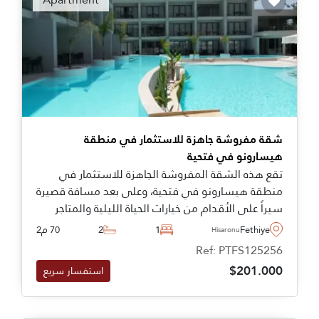
بلددك، وترغب في شراء منزل لقضاء العطلة أو مكان
للتقاعد أو استثمار عقاري مضمون. فإن أي بحث قمت
به سيظل ناقصا إذا لم تنظر في العقارات المعروضة
للبيع في تركيا.
شقة مفروشة جاهزة للاستثمار في منطقة
هيسارونو في فتحية
تقع هذه الشقة المفروشة الجاهزة للاستثمار في
منطقة هيسارونو في فتحية، وعلى بعد مسافة قصيرة
سيراً على الأقدام من خيارات الحياة الليلية والمتاجر
والمطاعم والبارات الشهيرة.
Fethiye
1
2
70 م2
Hisaronu
Ref: PTFS125256
$201.000
استفسار سريع