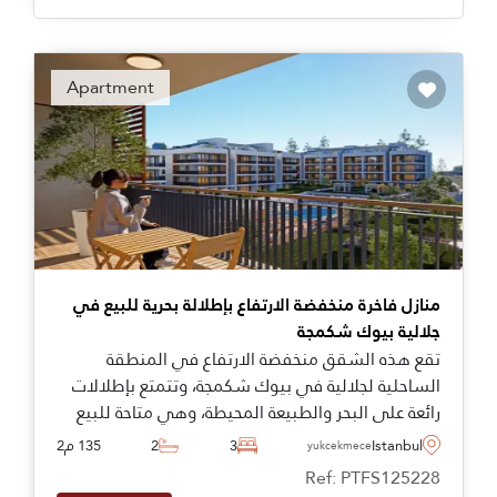
Apartment
منازل فاخرة منخفضة الارتفاع بإطلالة بحرية للبيع في
جلالية بيوك شكمجة
تقع هذه الشقق منخفضة الارتفاع في المنطقة
الساحلية لجلالية في بيوك شكمجة، وتتمتع بإطلالات
رائعة على البحر والطبيعة المحيطة، وهي متاحة للبيع
اليوم بأنواع ومساحات مختلفة.
Istanbul
3
2
135 م2
Buyukcekmece
Ref: PTFS125228