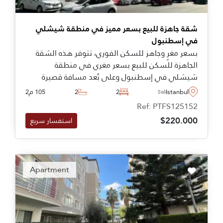
شقة جاهزة للبيع بسعر مميز في منطقة شيشلي
في إسطنبول
بسعر مغرٍ وجاهز للسكن الفوري، تتوفر هذه الشقة
الجاهزة للسكن للبيع بسعر مغري في منطقة
شيشلي في إسطنبول وعلى بُعد مسافة قصيرة
سيراً على الأقدام من المرافق اليومية ووسائل النقل،
Istanbul
2
2
105 م2
Sisli
حيث تشكل جزء من مشروع سكني بوتيكي يوفّر
Ref: PTFS125152
مواقف سيارات وخدمات أمن وحراسة على مدار الساعة.
$220.000
استفسار سريع
Apartment