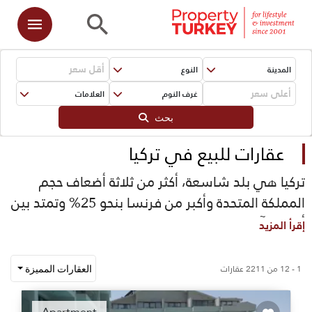
المدينة
النوع
غرف النوم
العلامات
بحث
عقارات للبيع في تركيا
تركيا هي بلد شاسعة، أكثر من ثلاثة أضعاف حجم
المملكة المتحدة وأكبر من فرنسا بنحو 25% وتمتد بين
أوروبا وآسيا بما يوازي 7000 كيلو متر ما بين البحر
إقرأ المزيد
الأبيض المتوسط، بحر إيجه والبحر الأسود. تركيا تمثل
لوحة من الفسيفساء الفريدة التي تتكون من ثقافات
1 - 12 من 2211 عقارات
العقارات المميزة
عدة، إلى جانب المناظر الطبيعية المتنوعة والمجتمع
الحيوي. إذا كنت من المهتمين بالبحث عن العقارات خارج
Apartment