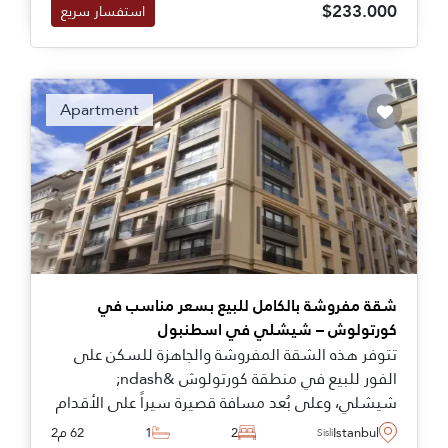
$233.000
استفسار سريع
Apartment
شقة مفروشة بالكامل للبيع بسعر مناسب في
كورتولوش – شيشلي في اسطنبول
تتوفر هذه الشقة المفروشة والجاهزة للسكن على
الفور للبيع في منطقة كورتولوش &ndash;
شيشلي، وعلى بُعد مسافة قصيرة سيراً على الأقدام
من أقرب محطة مترو وجميع الاحتياجات اليومية، مما
Istanbul
2
1
62 م2
Sisli