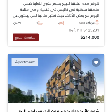
تتوفر هذه الشقة للبيع بسعر مغري للغاية ضمن
منطقة سكنية في كاليس في فتحية، وهي متاحة
اليوم مع بعض الأثاث، حيث تعتبر مثالية لمن يبحثون عن
التقاعد في أجواء مشمسة في تركيا.
Fethiye
2
1
69 م2
Calis
Ref: PTFS125231
$214.000
استفسار سريع
Apartment
شقق عائلية معاصرة قريبة من البحر في إزمير للبيع