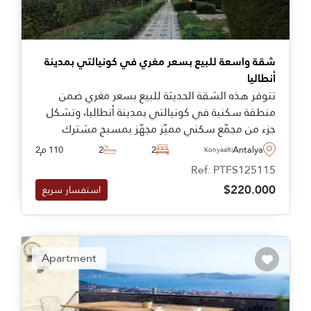
شقة واسعة للبيع بسعر مغري في كونيالتي بمدينة
أنطاليا
تتوفر هذه الشقة الحديثة للبيع بسعر مغري ضمن
منطقة سكنية في كونيالتي بمدينة أنطاليا، وتشكل
جزء من مجمّع سكني مميّز مجهّز بمسبح مشترك
وحدائق خضراء جميلة.
Antalya
2
2
110 م2
Konyaalti
Ref: PTFS125115
$220.000
استفسار سريع
Apartment