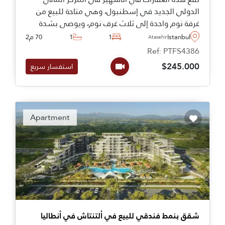
الدولي الجديد في إسطنبول، وهي متاحة للبيع من
غرفة نوم واحدة إلى ثلاث غرف نوم، ويوصى بشدة
بمشاهدتها لأولئك الذين يتطلعون إلى الاستثمار في
Istanbul
1
1
70 م2
Atasehir
تركيا.
Ref: PTFS4386
$245.000
استفسار سريع
Apartment
شقق بنمط فندقي للبيع في ألتنتاش في أنطاليا