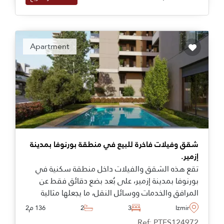
Apartment
شقق وفيلات فاخرة للبيع في منطقة بورنوفا بمدينة
إزمير.
تقع هذه الشقق والفيلات داخل منطقة سكنية في
بورنوفا بمدينة إزمير، على بُعد بضع دقائق فقط عن
المرافق والخدمات ووسائل النقل، ما يجعلها مثالية
للعائلات التي ترغب بالانتقال للعيش في تركيا.
Izmir
3
2
136 م2
Ref: PTFS124972