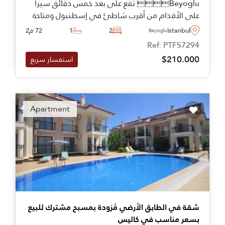
Beyoglu تقع على بعد خمس دقائق سيراً
على الأقدام من أقرب شاطئ في إسطنبول ومتاحة
للشراء بمساحات تصل إلى ثلاث غرف نوم.
Istanbul
2
1
72 م2
Beyoglu
Ref: PTFS7294
$210.000
استفسار سريع
Apartment
شقة في الطابق الأرضي مُزودة بمسبح مشترك للبيع
بسعر مناسب في كاليس