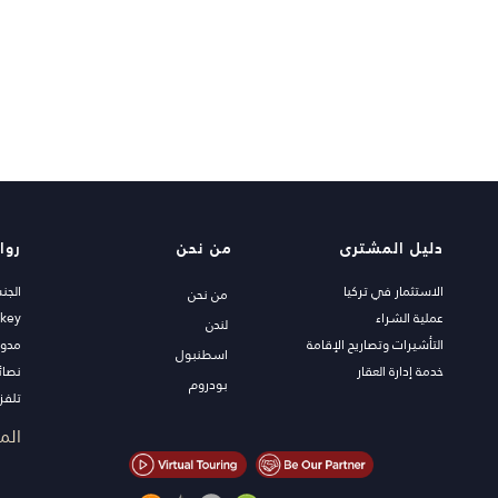
دليل المشترى
من نحن
روا
الاستثمار في تركيا
الجن
من نحن
عملية الشراء
rkey
لندن
التأشيرات وتصاريح الإقامة
مدون
اسطنبول
خدمة إدارة العقار
نصائ
بودروم
تلفزي
عقار
الم
اعرض
الصف