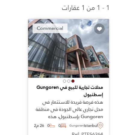
1 - 1 من 1 عقارات
Commercial
محلات تجارية للبيع في Gungoren
إسطنبول
هذه فرصة فريدة للاستثمار في
محل تجاري عالي الجودة في منطقة
Gungoren بإسطنبول، هذه
العقارات التجارية تتضمن ضمان إيجار
Istanbul
0
0
26 م2
Gungoren
لمدة ثلاث سنوات وموصى
Ref: PTFS6264