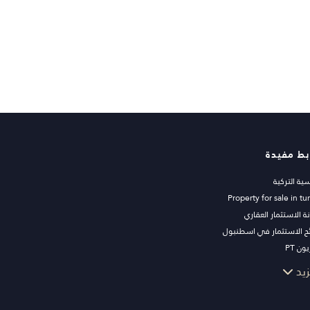
بط مفيدة
سية التركية
Property for sale in tu
ة الاستثمار العقاري
ح الاستثمار في اسطنبول
ون PT
ات اسطنبول للاستثمار
زيد
 عقارك للبيع
قة