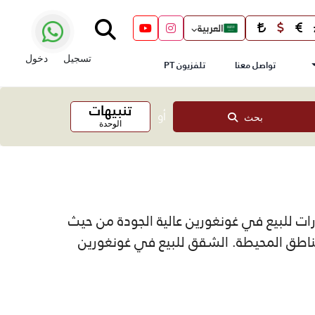
العربية
تسجيل
دخول
تواصل معنا
تلفزيون PT
تنبيهات
أو
بحث
الوحدة
ات للبيع في غونغورين عالية الجودة من حيث
ناطق المحيطة. الشقق للبيع في غونغورين