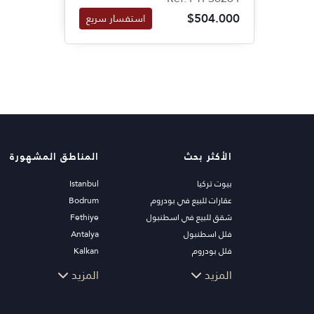
بمشاهدتها بأسرع وقت ممكن.
$504.000
استفسار سريع
الأكثر بحث
المناطق المشهورة
بيوت تركيا
Istanbul
عقارات للبيع في بودروم
Bodrum
شقق للبيع في اسطنبول
Fethiye
فلل اسطنبول
Antalya
فلل بودروم
Kalkan
شقق للبيع في انطاليا
Alanya
المزيد
المزيد
منازل انطاليا
Kas
Bursa