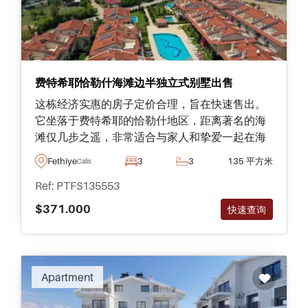
费特希耶恰勒什海滩边半独立式别墅出售
这栋经济实惠的房子定价合理，旨在快速售出。
它坐落于费特希耶的恰勒什地区，距离著名的海
滩仅几步之遥，非常适合与家人和挚爱一起在海
边度过漫长的午后时光。 &nbsp;
Fethiye
3
3
135 平方米
Calis
Ref: PTFS135553
$371.000
快速查询
Apartment