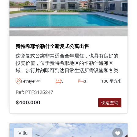
费特希耶恰勒什全新复式公寓出售
这套复式公寓非常适合全年居住，也具有良好的
投资价值，位于费特希耶地区的恰勒什海滩区
域，步行片刻即可到达日常生活所需设施和各类
便利配套。
Fethiye
3
3
130 平方米
Calis
Ref: PTFS125247
$400.000
快速查询
Villa