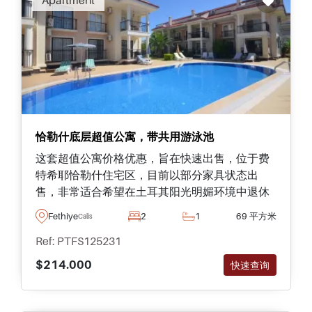
Apartment
和美丽的新海滨长廊仅一箭之遥。恰里希现在已
经成为一个独立的城镇，尽管它距离费特希耶中
心只有5分钟的车程。因此，您在恰里希的家提
供了最好的两种不同生活：城市生活以及安静的
海滨生活。
恰勒什底层超值公寓，带共用游泳池
这套超值公寓价格优惠，旨在快速出售，位于费
特希耶恰勒什住宅区，目前以部分家具状态出
售，非常适合希望在土耳其阳光明媚环境中退休
生活的买家。
Fethiye
2
1
69 平方米
Calis
Ref: PTFS125231
$214.000
快速查询