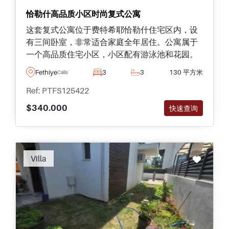
恰勒什高品质小区时尚复式公寓
这套复式公寓位于费特希耶恰勒什住宅区内，设
有三间卧室，非常适合家庭全年居住。公寓属于
一个高品质住宅小区，小区配有游泳池和花园。
Fethiye
3
3
130 平方米
Calis
Ref: PTFS125422
$340.000
快速查询
Villa