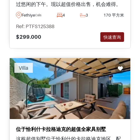
过悠闲的下午。现以超值价格出售，机会难得。
Fethiye
4
3
170 平方米
Calis
Ref: PTFS125388
$299.000
快速查询
Villa
位于恰利什卡拉格迪克的超值全家具别墅
这栋超值别墅位于恰利什的卡拉格迪克地区，配