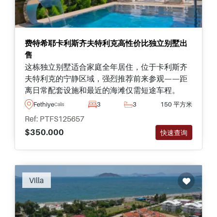
费特希耶卡利斯齐夫特利克高性价比独立别墅出
售
这栋独立别墅适合家庭全年居住，位于卡利斯齐
夫特利克的宁静区域，强烈推荐前来参观——距
离日常配套设施和最近的海滩仅需短途车程。
Fethiye
3
3
150 平方米
Calis
Ref: PTFS125657
$350.000
快速查询
Villa