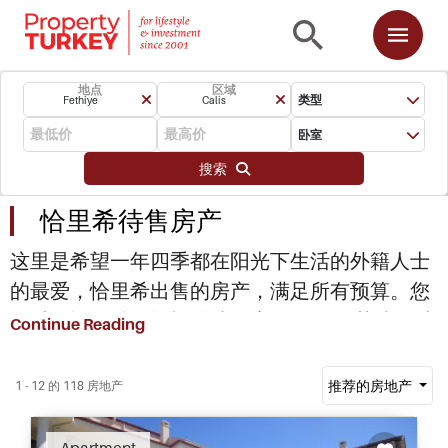
地点
区域
类型
Fethiye
Calis
卧室
搜索
恰里希待售房产
这里是希望一年四季都在阳光下生活的外籍人士
的最爱，恰里希出售的房产，满足所有预算。您
可以在恰里希可轻松挑选一座价值10万英镑的独
Continue Reading
立
，带私人游泳池和花园，步行即可到达海
别墅
滩。
起价低至50000英镑，通常是老
恰里希的公寓
推荐的房地产
1 - 12 的 118 房地产
式房产，75000英镑您将可以购买一套高品质的
公寓，配有2或3间卧室，距离恰里希的便利设施