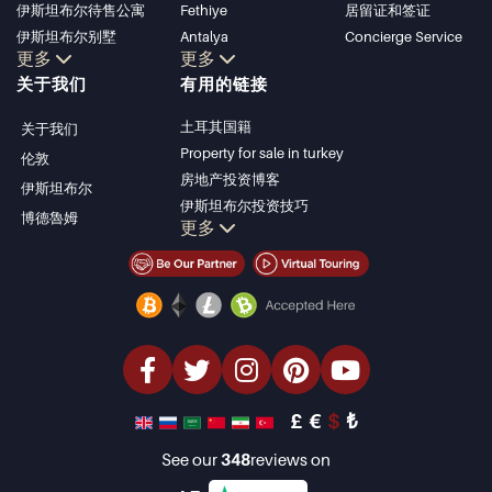
伊斯坦布尔待售公寓
Fethiye
居留证和签证
伊斯坦布尔别墅
Antalya
Concierge Service
更多
更多
博德鲁姆别墅
Kalkan
关于我们
有用的链接
安塔利亚待售公寓
Alanya
安塔利亚住宅
Kas
土耳其国籍
关于我们
Bursa
Property for sale in turkey
伦敦
Gocek
房地产投资博客
伊斯坦布尔
Side
伊斯坦布尔投资技巧
博德魯姆
Kemer
更多
土耳其房产投资
Dalyan
伊斯坦布尔投资型房产
Izmir
卖掉您的房产
Belek
经济型房产
海滨房产
豪华房产
投资型房产
设计与建造
£
€
$
₺
See our
348
reviews on