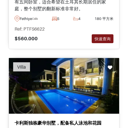
有五间卧室，适合希望在土耳其长期居住的家
庭，整个别墅的翻新标准非常好。
Fethiye
5
4
180 平方米
Calis
Ref: PTFS6622
$560.000
快速查询
Villa
卡利斯独栋豪华别墅，配备私人泳池和花园