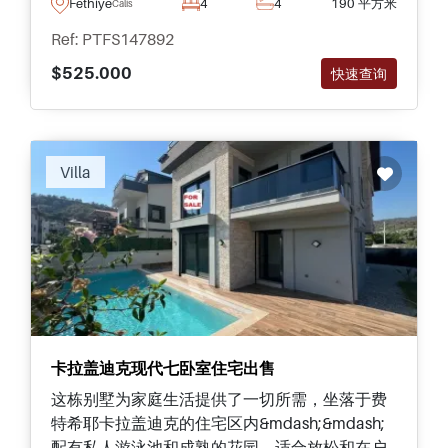
Fethiye
4
4
190 平方米
Calis
Ref: PTFS147892
$525.000
快速查询
Villa
卡拉盖迪克现代七卧室住宅出售
这栋别墅为家庭生活提供了一切所需，坐落于费
特希耶卡拉盖迪克的住宅区内&mdash;&mdash;
配有私人游泳池和成熟的花园，适合放松和在户