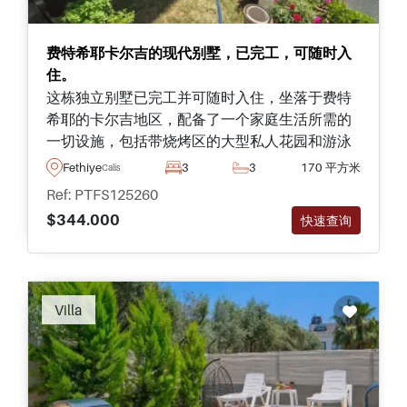
费特希耶卡尔吉的现代别墅，已完工，可随时入
住。
这栋独立别墅已完工并可随时入住，坐落于费特
希耶的卡尔吉地区，配备了一个家庭生活所需的
一切设施，包括带烧烤区的大型私人花园和游泳
池。
Fethiye
3
3
170 平方米
Calis
Ref: PTFS125260
$344.000
快速查询
Villa