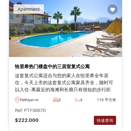
Apartment
恰里希热门楼盘中的三居室复式公寓
这套复式公寓适合与您的家人在恰里希全年居
住，今天上市的这套复式公寓家具齐全，随时可
以入住--离最近的海滩和长廊只有很短的步行距
离。
Fethiye
3
3
115 平方米
Calis
Ref: PTFS6670
$222.000
快速查询