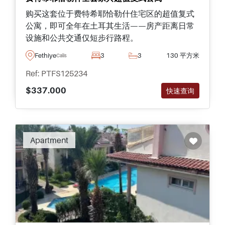
购买这套位于费特希耶恰勒什住宅区的超值复式
公寓，即可全年在土耳其生活——房产距离日常
设施和公共交通仅短步行路程。
Fethiye
3
3
130 平方米
Calis
Ref: PTFS125234
$337.000
快速查询
Apartment