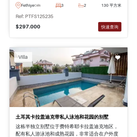
Fethiye
3
2
130 平方米
Calis
Ref: PTFS125235
$297.000
快速查询
Villa
土耳其卡拉盖迪克带私人泳池和花园的别墅
这栋半独立别墅位于费特希耶卡拉盖迪克地区，
配有私人游泳池和成熟花园，非常适合在户外度