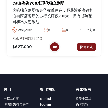
Calis海边700米现代独立别墅
这栋独立别墅按奢华标准建造，距最近的海边和
沿街商店餐厅的步行长廊仅700米，拥有成熟花
园和私人游泳池。
Fethiye
3
3
150 平方米
Calis
Ref: PTFS125213
$627.000
快速查询
热门
热门地区
买家指南
土耳其住宅
Istanbul
投资土耳其
博德鲁姆待售房产
Bodrum
购买流程