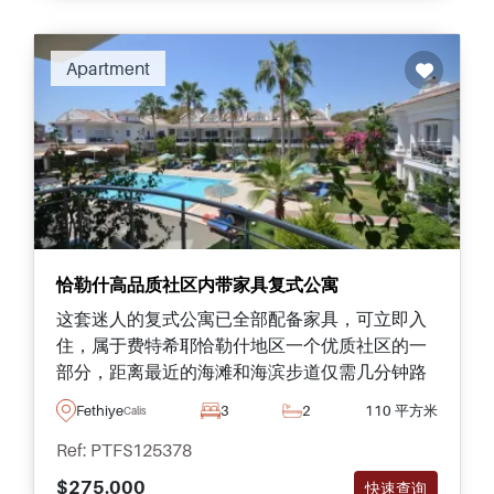
Apartment
恰勒什高品质社区内带家具复式公寓
这套迷人的复式公寓已全部配备家具，可立即入
住，属于费特希耶恰勒什地区一个优质社区的一
部分，距离最近的海滩和海滨步道仅需几分钟路
程。
Fethiye
3
2
110 平方米
Calis
Ref: PTFS125378
$275.000
快速查询