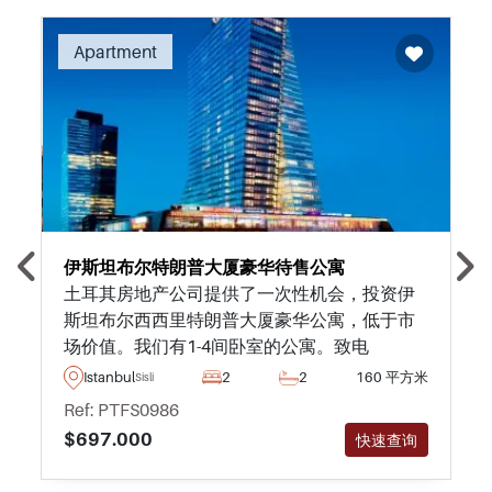
Recommended
Apartment
伊斯坦布尔特朗普大厦豪华待售公寓
土耳其房地产公司提供了一次性机会，投资伊
斯坦布尔西西里特朗普大厦豪华公寓，低于市
场价值。我们有1-4间卧室的公寓。致电
+44（0）20 8371 0059，讨论最新的空房和价
Istanbul
2
2
160 平方米
Sisli
格
Ref: PTFS0986
$697.000
快速查询