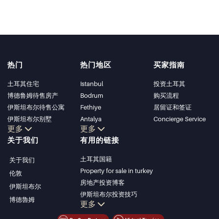
热门
热门地区
买家指南
土耳其住宅
Istanbul
投资土耳其
博德鲁姆待售房产
Bodrum
购买流程
伊斯坦布尔待售公寓
Fethiye
居留证和签证
伊斯坦布尔别墅
Antalya
Concierge Service
更多
更多
博德鲁姆别墅
Kalkan
关于我们
有用的链接
安塔利亚待售公寓
Alanya
安塔利亚住宅
Kas
土耳其国籍
关于我们
Bursa
Property for sale in turkey
伦敦
Gocek
房地产投资博客
伊斯坦布尔
Side
伊斯坦布尔投资技巧
博德魯姆
Kemer
更多
土耳其房产投资
Dalyan
伊斯坦布尔投资型房产