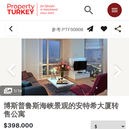
参考:
PTFS0908
1
/
19
博斯普鲁斯海峡景观的安特希大厦转
售公寓
$398.000