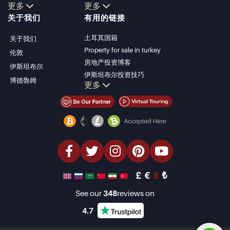
更多
更多
博德鲁姆别墅
Kalkan
关于我们
有用的链接
安塔利亚待售公寓
Alanya
安塔利亚住宅
Kas
土耳其国籍
关于我们
Bursa
Property for sale in turkey
伦敦
Gocek
房地产投资博客
伊斯坦布尔
Side
伊斯坦布尔投资技巧
博德魯姆
Kemer
更多
土耳其房产投资
Dalyan
伊斯坦布尔投资型房产
Izmir
卖掉您的房产
Belek
经济型房产
海滨房产
豪华房产
投资型房产
设计与建造
£
€
$
₺
See our
348
reviews on
4.7