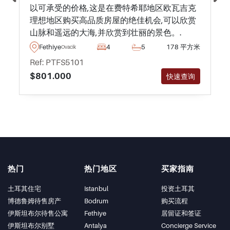
以可承受的价格,这是在费特希耶地区欧瓦吉克
理想地区购买高品质房屋的绝佳机会,可以欣赏
山脉和遥远的大海,并欣赏到壮丽的景色。.
Fethiye
4
5
178 平方米
Ovacik
Ref: PTFS5101
$801.000
快速查询
热门
热门地区
买家指南
土耳其住宅
Istanbul
投资土耳其
博德鲁姆待售房产
Bodrum
购买流程
伊斯坦布尔待售公寓
Fethiye
居留证和签证
伊斯坦布尔别墅
Antalya
Concierge Service